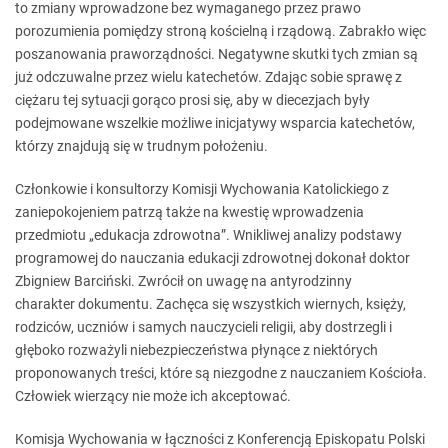
to zmiany wprowadzone bez wymaganego przez prawo
porozumienia pomiędzy stroną kościelną i rządową. Zabrakło więc
poszanowania praworządności. Negatywne skutki tych zmian są
już odczuwalne przez wielu katechetów. Zdając sobie sprawę z
ciężaru tej sytuacji gorąco prosi się, aby w diecezjach były
podejmowane wszelkie możliwe inicjatywy wsparcia katechetów,
którzy znajdują się w trudnym położeniu.
Członkowie i konsultorzy Komisji Wychowania Katolickiego z
zaniepokojeniem patrzą także na kwestię wprowadzenia
przedmiotu „edukacja zdrowotna”. Wnikliwej analizy podstawy
programowej do nauczania edukacji zdrowotnej dokonał doktor
Zbigniew Barciński. Zwrócił on uwagę na antyrodzinny
charakter dokumentu. Zachęca się wszystkich wiernych, księży,
rodziców, uczniów i samych nauczycieli religii, aby dostrzegli i
głęboko rozważyli niebezpieczeństwa płynące z niektórych
proponowanych treści, które są niezgodne z nauczaniem Kościoła.
Człowiek wierzący nie może ich akceptować.
Komisja Wychowania w łączności z Konferencją Episkopatu Polski