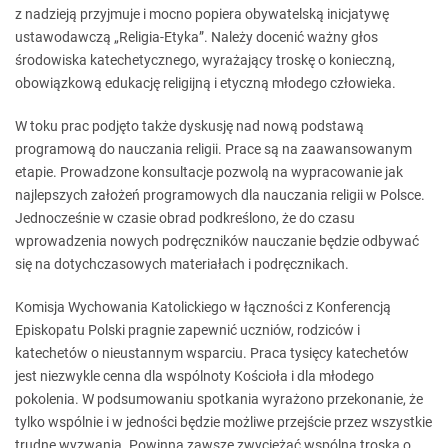
z nadzieją przyjmuje i mocno popiera obywatelską inicjatywę
ustawodawczą „Religia-Etyka”. Należy docenić ważny głos
środowiska katechetycznego, wyrażający troskę o konieczną,
obowiązkową edukację religijną i etyczną młodego człowieka.
W toku prac podjęto także dyskusję nad nową podstawą
programową do nauczania religii. Prace są na zaawansowanym
etapie. Prowadzone konsultacje pozwolą na wypracowanie jak
najlepszych założeń programowych dla nauczania religii w Polsce.
Jednocześnie w czasie obrad podkreślono, że do czasu
wprowadzenia nowych podręczników nauczanie będzie odbywać
się na dotychczasowych materiałach i podręcznikach.
Komisja Wychowania Katolickiego w łączności z Konferencją
Episkopatu Polski pragnie zapewnić uczniów, rodziców i
katechetów o nieustannym wsparciu. Praca tysięcy katechetów
jest niezwykle cenna dla wspólnoty Kościoła i dla młodego
pokolenia. W podsumowaniu spotkania wyrażono przekonanie, że
tylko wspólnie i w jedności będzie możliwe przejście przez wszystkie
trudne wyzwania. Powinna zawsze zwyciężać wspólna troska o