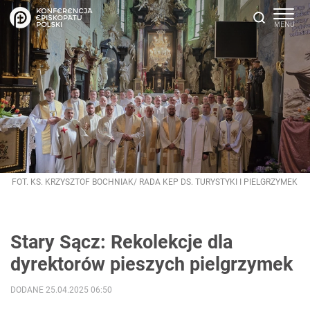
FOT. KS. KRZYSZTOF BOCHNIAK/ RADA KEP DS. TURYSTYKI I PIELGRZYMEK
Stary Sącz: Rekolekcje dla
dyrektorów pieszych pielgrzymek
DODANE 25.04.2025 06:50