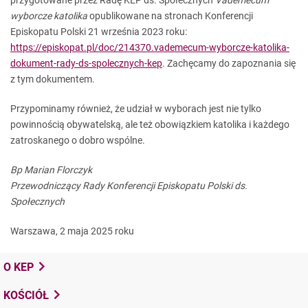
przygotowane przez Radę KEP ds. Społecznych
Vademecum
wyborcze katolika
opublikowane na stronach Konferencji
Episkopatu Polski 21 września 2023 roku:
https://episkopat.pl/doc/214370.vademecum-wyborcze-katolika-
dokument-rady-ds-spolecznych-kep
. Zachęcamy do zapoznania się
z tym dokumentem.
Przypominamy również, że udział w wyborach jest nie tylko
powinnością obywatelską, ale też obowiązkiem katolika i każdego
zatroskanego o dobro wspólne.
Bp Marian Florczyk
Przewodniczący Rady Konferencji Episkopatu Polski ds.
Społecznych
Warszawa, 2 maja 2025 roku
O KEP
KOŚCIÓŁ