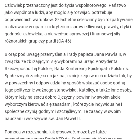
Człowiek przeznaczony jest do życia wspólnotowego. Państwo
jako wspólnota ludzi, aby mogło się rozwijać, potrzebuje
odpowiednich warunków. Szlachetne cele winny być rozpatrywane i
realizowane w oparciu o kryterium sprawiedliwości, prawdy, etyki i
godności człowieka, a nie według sprawczej i finansowej siły
różnorakich grup czy partii (CA 46).
Biorąc pod uwagę przemyślenia i rady papieża Jana Pawła II, w
związku ze zbliżającymi się wyborami na urząd Prezydenta
Rzeczypospolitej Polskiej, Rada Konferencji Episkopatu Polski ds.
Społecznych zachęca do jak najliczniejszego w nich udziału tak, by
w powszechny i odpowiedzialny sposób wskazać osobę godną
tego politycznie ważnego stanowiska. Katolicy, a także inne osoby,
którym leży na sercu dobro Ojczyzny, powinni w swoim akcie
wyborczym kierować się zasadami, które życie indywidualne i
społeczne czynią godnym i szczęśliwym. Te zasady w swoim
nauczaniu wskazywał św. Jan Paweł II.
Pomocą w rozeznaniu, jak głosować, może być także