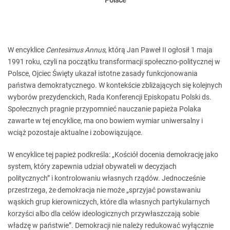
Polsce
W encyklice
Centesimus Annus
, którą Jan Paweł II ogłosił 1 maja
1991 roku, czyli na początku transformacji społeczno-politycznej w
Polsce, Ojciec Święty ukazał istotne zasady funkcjonowania
państwa demokratycznego. W kontekście zbliżających się kolejnych
wyborów prezydenckich, Rada Konferencji Episkopatu Polski ds.
Społecznych pragnie przypomnieć nauczanie papieża Polaka
zawarte w tej encyklice, ma ono bowiem wymiar uniwersalny i
wciąż pozostaje aktualne i zobowiązujące.
W encyklice tej papież podkreśla: „Kościół docenia demokrację jako
system, który zapewnia udział obywateli w decyzjach
politycznych” i kontrolowaniu własnych rządów. Jednocześnie
przestrzega, że demokracja nie może „sprzyjać powstawaniu
wąskich grup kierowniczych, które dla własnych partykularnych
korzyści albo dla celów ideologicznych przywłaszczają sobie
władzę w państwie”. Demokracji nie należy redukować wyłącznie