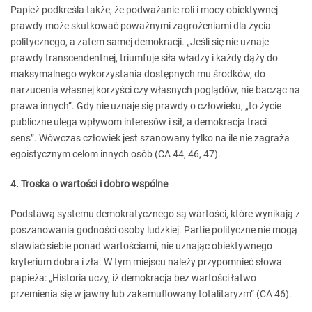
Papież podkreśla także, że podważanie roli i mocy obiektywnej
prawdy może skutkować poważnymi zagrożeniami dla życia
politycznego, a zatem samej demokracji. „Jeśli się nie uznaje
prawdy transcendentnej, triumfuje siła władzy i każdy dąży do
maksymalnego wykorzystania dostępnych mu środków, do
narzucenia własnej korzyści czy własnych poglądów, nie bacząc na
prawa innych”. Gdy nie uznaje się prawdy o człowieku, „to życie
publiczne ulega wpływom interesów i sił, a demokracja traci
sens”. Wówczas człowiek jest szanowany tylko na ile nie zagraża
egoistycznym celom innych osób (CA 44, 46, 47).
4. Troska o wartości i dobro wspólne
Podstawą systemu demokratycznego są wartości, które wynikają z
poszanowania godności osoby ludzkiej. Partie polityczne nie mogą
stawiać siebie ponad wartościami, nie uznając obiektywnego
kryterium dobra i zła. W tym miejscu należy przypomnieć słowa
papieża: „Historia uczy, iż demokracja bez wartości łatwo
przemienia się w jawny lub zakamuflowany totalitaryzm” (CA 46).