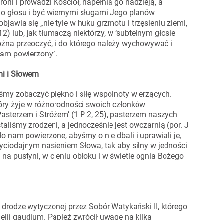
oni i prowadzi Kościół, napełnia go nadzieją, a
o głosu i być wiernymi sługami Jego planów
bjawia się „nie tyle w huku grzmotu i trzęsieniu ziemi,
12) lub, jak tłumaczą niektórzy, w ‘subtelnym głosie
można przeoczyć, i do którego należy wychowywać i
 nam powierzony”.
mi i Słowem
śmy zobaczyć piękno i siłę wspólnoty wierzących.
óry żyje w różnorodności swoich członków
asterzem i Stróżem’ (1 P 2, 25), pasterzem naszych
taliśmy zrodzeni, a jednocześnie jest owczarnią (por. J
ało nam powierzone, abyśmy o nie dbali i uprawiali je,
życiodajnym nasieniem Słowa, tak aby silny w jedności
ci na pustyni, w cieniu obłoku i w świetle ognia Bożego
 drodze wytyczonej przez Sobór Watykański II, którego
gelii gaudium. Papież zwrócił uwagę na kilka