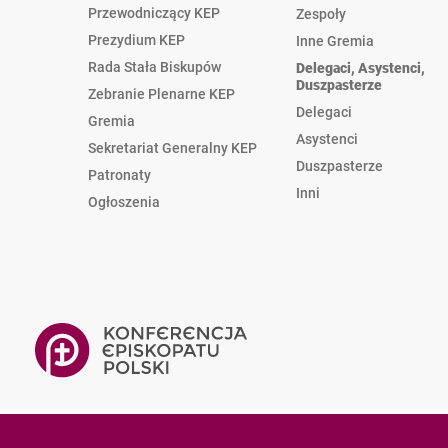
Przewodniczący KEP
Zespoły
Prezydium KEP
Inne Gremia
Rada Stała Biskupów
Delegaci, Asystenci,
Duszpasterze
Zebranie Plenarne KEP
Delegaci
Gremia
Asystenci
Sekretariat Generalny KEP
Duszpasterze
Patronaty
Inni
Ogłoszenia