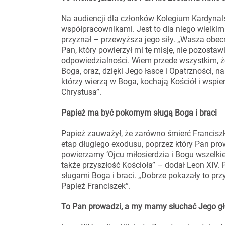
Na audiencji dla członków Kolegium Kardynals
współpracownikami. Jest to dla niego wielkim
przyznał – przewyższa jego siły. „Wasza obec
Pan, który powierzył mi tę misję, nie pozost
odpowiedzialności. Wiem przede wszystkim, 
Boga, oraz, dzięki Jego łasce i Opatrzności, na
którzy wierzą w Boga, kochają Kościół i wspi
Chrystusa”.
Papież ma być pokornym sługą Boga i braci
Papież zauważył, że zarówno śmierć Franciszk
etap długiego exodusu, poprzez który Pan prow
powierzamy ‘Ojcu miłosierdzia i Bogu wszelkie
także przyszłość Kościoła” – dodał Leon XIV.
sługami Boga i braci. „Dobrze pokazały to pr
Papież Franciszek”.
To Pan prowadzi, a my mamy słuchać Jego g