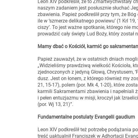
Leon XIV podkreślił, że to Zmartwychwstały chr
naszym zadaniem jest posłusznie słuchać Jeg
zbawienia. Papież podkreślił przy tym, że Bóg o
ile w ‘szmerze delikatnego powiewu’ (1 Krl 19, 
ciszy’. To jest ważne spotkanie, którego nie 
prowadzić cały święty Lud Boży, który został
Mamy dbać o Kościół, karmić go sakramenta
Papież zauważył, że w ostatnich dniach mogli
„Widzieliśmy prawdziwą wielkość Kościoła, kt
zjednoczonych z jedyną Głową, Chrystusem, ‘P
dusz. Jest on łonem, z którego również my zos
21, 15-17), polem (por. Mk 4, 1-20), które zost
karmili Sakramentami zbawienia i napełniali 
i pełen entuzjazmu w misji, kroczył jak Izraeli
(por. Wj 13, 21)”.
Fundamentalne postulaty Evangelii gaudium
Leon XIV podkreślił też potrzebę podążania po
treść uaktualnił Franciszek w Adhortacji Evan