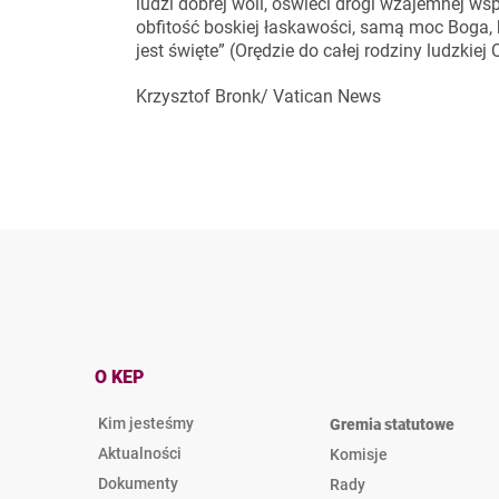
ludzi dobrej woli, oświeci drogi wzajemnej ws
obfitość boskiej łaskawości, samą moc Boga, b
jest święte” (Orędzie do całej rodziny ludzkiej 
Krzysztof Bronk/ Vatican News
O KEP
Kim jesteśmy
Gremia statutowe
Aktualności
Komisje
Dokumenty
Rady