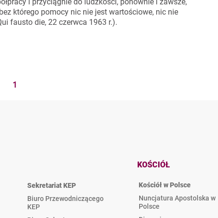
półpracy i przyciągnie do ludzkości, ponownie i zawsze,
ez którego pomocy nic nie jest wartościowe, nic nie
Qui fausto die, 22 czerwca 1963 r.).
1
KOŚCIÓŁ
Kościół w Polsce
Sekretariat KEP
Nuncjatura Apostolska w
Biuro Przewodniczącego
Polsce
KEP