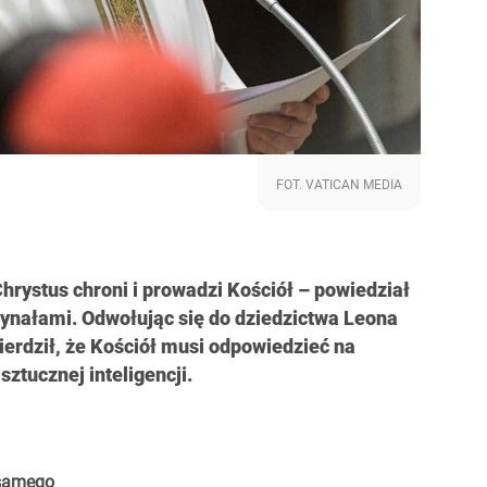
FOT. VATICAN MEDIA
rystus chroni i prowadzi Kościół – powiedział
ynałami. Odwołując się do dziedzictwa Leona
wierdził, że Kościół musi odpowiedzieć na
ztucznej inteligencji.
 samego