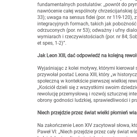
fundamentalnych postulatów: „powrót do pryma
nawrócenie całej wspólnoty chrześcijańskiej (po
33); uwaga na sensus fidei (por. nr 119-120),
integracyjnych formach, takich jak pobożność l
odrzuconych (por. nr 53); odważny i ufny di
wymiarach i rzeczywistościach (por. nr 84; S
et spes, 1-2)”.
Jak Leon XIII, dać odpowiedź na kolejną rewo
Wyjaśniając z kolei motywy, którymi kierował 
przywołał postać Leona XIII, który „w history
społeczną w kontekście pierwszej wielkiej rewo
„Kościół dzieli się z wszystkimi swoim dzied
rewolucję przemysłową i rozwój sztucznej inte
obrony godności ludzkiej, sprawiedliwości i pr
Niech przejdzie przez świat wielki płomień wiar
Na zakończenie Leon XIV zacytował słowa, kt
Paweł VI: „Niech przejdzie przez cały świat wie