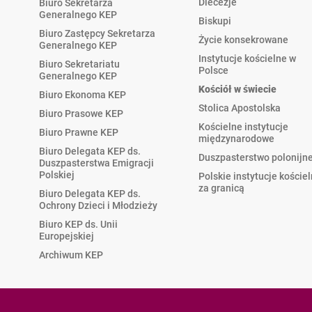
Diecezje
Biuro Sekretarza
Generalnego KEP
Biskupi
Biuro Zastępcy Sekretarza
Życie konsekrowane
Generalnego KEP
Instytucje kościelne w
Biuro Sekretariatu
Polsce
Generalnego KEP
Kościół w świecie
Biuro Ekonoma KEP
Stolica Apostolska
Biuro Prasowe KEP
Kościelne instytucje
Biuro Prawne KEP
międzynarodowe
Biuro Delegata KEP ds.
Duszpasterstwo polonijn
Duszpasterstwa Emigracji
Polskiej
Polskie instytucje koście
za granicą
Biuro Delegata KEP ds.
Ochrony Dzieci i Młodzieży
Biuro KEP ds. Unii
Europejskiej
Archiwum KEP