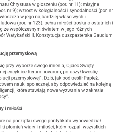
tu Chrystusa w głoszeniu (por. nr 11); misyjne
r. nr 9); wzrost w kolegialności i synodalności (por. nr
 zwłaszcza w jego najbardziej właściwych i
udowa (por. nr 123); pełna miłości troska o ostatnich i
alog ze współczesnym światem w jego różnych
obór Watykański II, Konstytucja duszpasterska Gaudium
lucję przemysłową
się przy wyborze swego imienia, Ojciec Święty
cznej encyklice Rerum novarum, poruszył kwestię
lucji przemysłowej”. Dziś, jak podkreślił Papież,
zictwem nauki społecznej, aby odpowiedzieć na kolejną
ligencji, które stawiają nowe wyzwania w zakresie
acy”.
y i miłości
óre na początku swego pontyfikatu wypowiedział
lki płomień wiary i miłości, który rozpali wszystkich