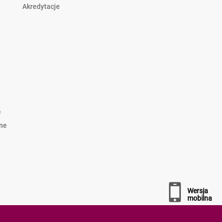
Akredytacje
e
lne
wersja
mobilna