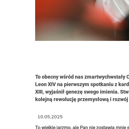
To obecny wśród nas zmartwychwstały Ch
Leon XIV na pierwszym spotkaniu z kard
XIII, wyjaśnił genezę swego imienia. St
kolejną rewolucję przemysłową i rozwój s
10.05.2025
To wielkie jarzmo, ale Pan nie zostawia mnie