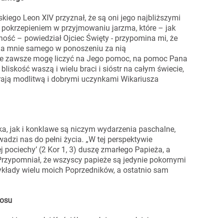
kiego Leon XIV przyznał, że są oni jego najbliższymi
 pokrzepieniem w przyjmowaniu jarzma, które – jak
ność – powiedział Ojciec Święty - przypomina mi, że
awia mnie samego w ponoszeniu za nią
że zawsze mogę liczyć na Jego pomoc, na pomoc Pana
 bliskość waszą i wielu braci i sióstr na całym świecie,
erają modlitwą i dobrymi uczynkami Wikariusza
a, jak i konklawe są niczym wydarzenia paschalne,
adzi nas do pełni życia. „W tej perspektywie
j pociechy’ (2 Kor 1, 3) duszę zmarłego Papieża, a
 Przypomniał, że wszyscy papieże są jedynie pokornymi
zykłady wielu moich Poprzedników, a ostatnio sam
łosu