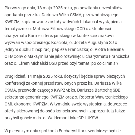
Pierwszego dnia, 13 maja 2025 roku, po powitaniu uczestników
spotkania przez ks. Dariusza Wilka CSMA, przewodniczącego
KWPZM, zaplanowane zostały w dwóch blokach 4 wystąpienia
tematyczne: o. Matusza Filipowskiego OCD o aktualności
charyzmatu Karmelu terezjańskiego w kontekście znaków i
wyzwań współczesnego Kościoła; o. Józefa Augustyna SJ o
jednym duchu z inspiracji papieża Franciszka; o. Piotra Bielenina
OFMConv o Maksymilianie jako rozwinięciu charyzmatu Franciszka
oraz o. Efrem Michalski OSB przedłożył temat: po co ci mnisi?
Drugi dzień, 14 maja 2025 roku, dotyczył będzie spraw bieżących
konferencji zakonnej przedstawionych przez ks. Dariusza Wilka
CSMA, przewodniczącego KWPZM; ks. Dariusza Bartochę SDB,
sekretarza generalnego KWPZM oraz o. Roberta Wawrzenieckiego
OMI, ekonoma KWPZM. W tym dniu swoje wystąpienia, dotyczące
oferty skierowanej do osób konsekrowanych, zaprezentują także
przybyli goście m.in. o. Waldemar Linke CP i UKSW.
W pierwszym dniu spotkania Eucharystii przewodniczył będzie i