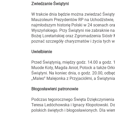
Zwiedzanie Świątyni
W trakcie dnia będzie można zwiedzać Świątyn
Mauzoleum Prezydentów RP na Uchodźstwie, R
najmłodszym historię Polski w 24 scenach or
Wyszyńskiego. Przy Świątyni nie zabraknie 
Bożej Loretańskiej oraz Zgromadzenia Sióstr 
poznać szczegóły charyzmatów i życia tych w
Uwielbienie
Przed Świątynią, między godz. 14.00 a godz. 
Muode Koty, Magda Anioł, Potock a także Orkie
Świątyni. Na koniec dnia, o godz. 20.00, odb
„Maleo” Malejonka z Przyjaciółmi, a Świątynia
Błogosławieni patronowie
Podczas tegorocznego Święta Dziękczynienia 
Teresa Ledóchowska i Ignacy Kłopotowski. Doł
polskich świętych i błogosławionych. Dla wier