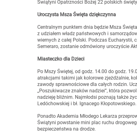
Świątyni Opatrzności Bożej 22 polskich święt
Uroczysta Msza Święta dziękczynna
Centralnym punktem dnia będzie Msza Święta 
z udziałem władz państwowych i samorządow
wiernych z całej Polski. Podczas Eucharystii
Semeraro, zostanie odmówiony uroczyście Akt 
Miasteczko dla Dzieci
Po Mszy Świętej, od godz. 14.00 do godz. 19.
atrakcjami takimi jak kolorowe zjeżdżalnie, k
zawody sprawnościowe dla całych rodzin. Ucze
„Poszukiwacze znaków nadziei”, która pozwol
nadzieję bliźnim. Najmłodsi poznają także życi
Ledóchowskiej i bł. Ignacego Kłopotowskiego.
Ponadto Akademia Młodego Lekarza przeprowa
Świątyni powstanie mini plac ruchu drogoweg
bezpieczeństwa na drodze.