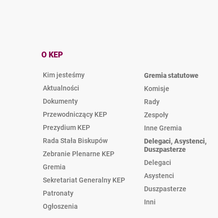
O KEP
Kim jesteśmy
Gremia statutowe
Aktualności
Komisje
Dokumenty
Rady
Przewodniczący KEP
Zespoły
Prezydium KEP
Inne Gremia
Rada Stała Biskupów
Delegaci, Asystenci,
Duszpasterze
Zebranie Plenarne KEP
Delegaci
Gremia
Asystenci
Sekretariat Generalny KEP
Duszpasterze
Patronaty
Inni
Ogłoszenia