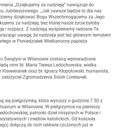
nienia „Dziękujemy za nadzieję” nawiązuje do
ku Jubileuszowego. „Jak zawsze będzie to dla nas
 Będziemy dziękować Bogu Wszechmogącemu za Jego
ujemy za nadzieję, bez której nasze życie byłoby
ację i rozpacz. Z nadzieją wyśpiewamy radosne Te
racając uwagę, że nadzieja jest też głównym tematem
rłego w Poniedziałek Wielkanocny papieża
 do Świątyni w Wilanowie zostaną wprowadzone
 Będą nimi bł. Maria Teresa Ledóchowska, wielka
r Klawerianek oraz bł. Ignacy Kłopotowski, humanista,
ej, założyciel Zgromadzenia Sióstr Loretanek.
ą się pielgrzymką, która wyruszy o godzinie 7.50 z
tuarium w Wilanowie. W pielgrzymce na pierwszy
 Ledóchowskiej, patronki dzieł misyjnych w Polsce i
arytatywnych i mediów katolickich. Od kościoła
iego) dołączą do nich relikwie czczonych już w