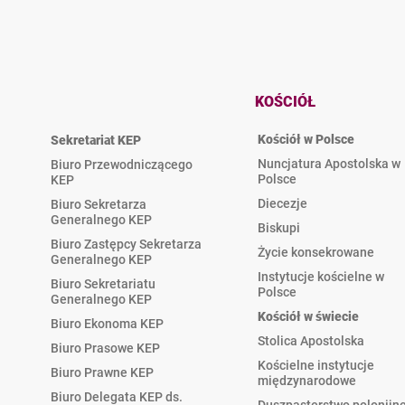
KOŚCIÓŁ
Kościół w Polsce
Sekretariat KEP
Nuncjatura Apostolska w
Biuro Przewodniczącego
Polsce
KEP
Diecezje
Biuro Sekretarza
Generalnego KEP
Biskupi
Biuro Zastępcy Sekretarza
Życie konsekrowane
Generalnego KEP
Instytucje kościelne w
Biuro Sekretariatu
Polsce
Generalnego KEP
Kościół w świecie
Biuro Ekonoma KEP
Stolica Apostolska
Biuro Prasowe KEP
Kościelne instytucje
Biuro Prawne KEP
międzynarodowe
Biuro Delegata KEP ds.