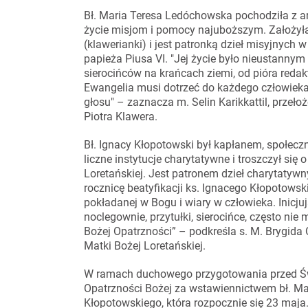
Bł. Maria Teresa Ledóchowska pochodziła z ary
życie misjom i pomocy najuboższym. Założyła
(klawerianki) i jest patronką dzieł misyjnych 
papieża Piusa VI. "Jej życie było nieustanny
sierocińców na krańcach ziemi, od pióra redak
Ewangelia musi dotrzeć do każdego człowiek
głosu" – zaznacza m. Selin Karikkattil, przeł
Piotra Klawera.
Bł. Ignacy Kłopotowski był kapłanem, społeczn
liczne instytucje charytatywne i troszczył się
Loretańskiej. Jest patronem dzieł charytatyw
rocznicę beatyfikacji ks. Ignacego Kłopotowski
pokładanej w Bogu i wiary w człowieka. Inicju
noclegownie, przytułki, sierocińce, często nie
Bożej Opatrzności” – podkreśla s. M. Brygida
Matki Bożej Loretańskiej.
W ramach duchowego przygotowania przed Ś
Opatrzności Bożej za wstawiennictwem bł. Mar
Kłopotowskiego, która rozpocznie się 23 maj