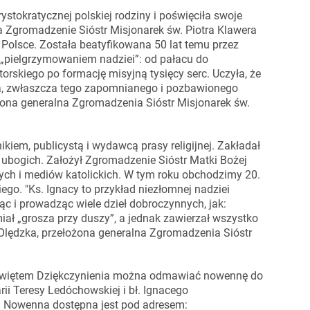
stokratycznej polskiej rodziny i poświęciła swoje
 Zgromadzenie Sióstr Misjonarek św. Piotra Klawera
w Polsce. Została beatyfikowana 50 lat temu przez
m „pielgrzymowaniem nadziei”: od pałacu do
torskiego po formację misyjną tysięcy serc. Uczyła, że
a, zwłaszcza tego zapomnianego i pozbawionego
ożona generalna Zgromadzenia Sióstr Misjonarek św.
ikiem, publicystą i wydawcą prasy religijnej. Zakładał
 o ubogich. Założył Zgromadzenie Sióstr Matki Bożej
nych i mediów katolickich. W tym roku obchodzimy 20.
ego. "Ks. Ignacy to przykład niezłomnej nadziei
jąc i prowadząc wiele dzieł dobroczynnych, jak:
 miał „grosza przy duszy”, a jednak zawierzał wszystko
 Olędzka, przełożona generalna Zgromadzenia Sióstr
więtem Dziękczynienia można odmawiać nowennę do
ii Teresy Ledóchowskiej i bł. Ignacego
a. Nowenna dostępna jest pod adresem: