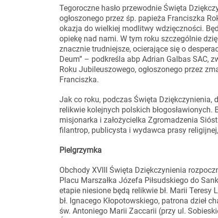
Tegoroczne hasło przewodnie Święta Dziękczy
ogłoszonego przez śp. papieża Franciszka Ro
okazja do wielkiej modlitwy wdzięczności.
opiekę nad nami. W tym roku szczególnie dzięk
znacznie trudniejsze, ocierające się o desper
Deum” – podkreśla abp Adrian Galbas SAC, zw
Roku Jubileuszowego, ogłoszonego przez zma
Franciszka.
Jak co roku, podczas Święta Dziękczynienia,
relikwie kolejnych polskich błogosławionych.
misjonarka i założycielka Zgromadzenia Sióst
filantrop, publicysta i wydawca prasy religijn
Pielgrzymka
Obchody XVIII Święta Dziękczynienia rozpoczn
Placu Marszałka Józefa Piłsudskiego do Sank
etapie niesione będą relikwie bł. Marii Teresy
bł. Ignacego Kłopotowskiego, patrona dzieł ch
św. Antoniego Marii Zaccarii (przy ul. Sobiesk