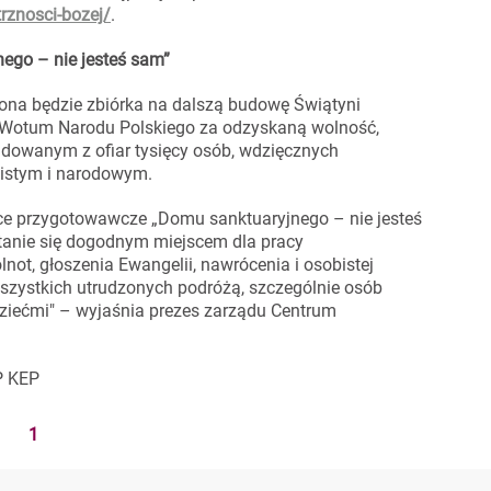
rznosci-bozej/
.
nego – nie jesteś sam”
ona będzie zbiórka na dalszą budowę Świątyni
t Wotum Narodu Polskiego za odzyskaną wolność,
dowanym z ofiar tysięcy osób, wdzięcznych
bistym i narodowym.
ce przygotowawcze „Domu sanktuaryjnego – nie jesteś
tanie się dogodnym miejscem dla pracy
lnot, głoszenia Ewangelii, nawrócenia i osobistej
szystkich utrudzonych podróżą, szczególnie osób
dziećmi" – wyjaśnia prezes zarządu Centrum
P KEP
1