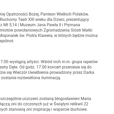
ię Opatrzności Bożej, Panteon Wielkich Polaków,
uchomy Teatr XXI wieku dla Dzieci, prezentujący
az Mt 5,14 | Muzeum Jana Pawła II i Prymasa
namiotów powołaniowych Zgromadzenia Sióstr Matki
Misjonarek św. Piotra Klawera, w których będzie można
spólnot.
17.00 wystąpią artyści. Wśród nich m.in. grupa raperów
stry Dęte. Od godz. 17.00 koncert przeniesie się do
ędzie się Wieczór Uwielbienia prowadzony przez Darka
 zostanie rozświetlona iluminacją.
szczególnie uczczeni zostaną błogosławieni Maria
ączą oni do czczonych już w Świątyni relikwii 22
nych stanowią oni inspirację i wsparcie duchowe.