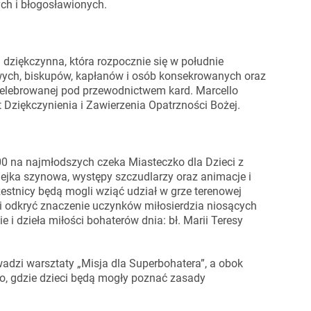
ych i błogosławionych.
dziękczynna, która rozpocznie się w południe
ych, biskupów, kapłanów i osób konsekrowanych oraz
, celebrowanej pod przewodnictwem kard. Marcello
Dziękczynienia i Zawierzenia Opatrzności Bożej.
00 na najmłodszych czeka Miasteczko dla Dzieci z
olejka szynowa, występy szczudlarzy oraz animacje i
stnicy będą mogli wziąć udział w grze terenowej
i odkryć znaczenie uczynków miłosierdzia niosących
e i dzieła miłości bohaterów dnia: bł. Marii Teresy
dzi warsztaty „Misja dla Superbohatera”, a obok
o, gdzie dzieci będą mogły poznać zasady