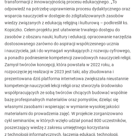
transformacji z innowacyjnością procesu edukacyjnego. „To
odpowiedź na potrzebę usprawnienia procesu dydaktycznego oraz
wsparcia nauczycieli w dostępie do zdigitalizowanych zasobów
wiedzy związanych z edukacją religijną i kulturową – podkreślił ks.
Kopiczko. Celem projektu jest ułatwienie trwałego dostępu do
zasobów z obszaru nauki, kultury i edukacji, opracowanie narzędzia
dostosowanego zarówno do aspiracji współczesnego ucznia
i nauczyciela, jak i do wymagań wynikających z rozwoju cyfrowego,
a ponadto podniesienie kompetencji zawodowych nauczycieli religii.
Zamysł twórców koncepcji, która powstała w 2022 roku, a
rozpoczęcie jej realizacji w 2023 jest taki, aby zbudowana i
prezentowana dziś platforma internetowa zwiększała nieustannie
kompetencje nauczycieli lekcji religii oraz stworzyła środowisko
współpracujących ze sobą twórców chcących budować wspólnie
bazę profesjonalnych materiałów oraz pomysłów, dzieląc się
własnymi zasobami i wspierając w wymianie wysokiej jakości
materiałami do prowadzenia zajęć. W projekcie zorganizowano
cykl seminariów, w których wzięło udział ponad 800 uczestników,
poszerzający wiedzę z zakresu umiejętnego korzystania
z technologii informatycznych, łączenia edukacji, technologii,