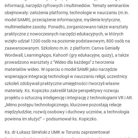
informacji, narzędzi cyfrowych i multimediów. Tematy seminariów
obejmowały: założenia platformy, technologie w nauczaniu (m.in.
model SAMR), przeciążenie informacyjne, myślenie krytyczne,
multimedialne zasoby. Ponadto, zorganizowano także warsztaty
praktyczne z nowoczesnych narzędzi edukacyjnych, w których
wzięło udział 1200 osób na poziomie podstawowym, 800 osób na
zaawansowanym. Szkolono m.in. z platform: Canva Genially
Wordwall, LearningApps, Kahoot! (gry edukacyjne, quizy), a także
prowadzono warsztaty z "Wideo dla każdego" z tworzenia
materiałów wideo. W oparciu o model SAMR jako narzędzie
wspierające integrację technologii w nauczaniu religii, uczestnicy
szkoleń zdobywali praktyczne umiejętności i tworzyli własne
materiały. Ks. Kopiczko zakreślił także perspektywy rozwoju
projektu o sztuczną inteligencję i integrację z technologiami VR i AR.
„Mimo postępu technologicznego, kluczowe pozostają relacje
międzyludzkie, rozwój osobowy i duchowy uczniów, a technologia
powinna im służyć” – podsumował ks. Kopiczko.
Ks. dr Łukasz Simiński z UMK w Toruniu zaprezentował