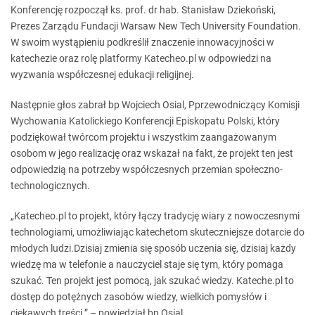
Konferencję rozpoczął ks. prof. dr hab. Stanisław Dziekoński,
Prezes Zarządu Fundacji Warsaw New Tech University Foundation.
W swoim wystąpieniu podkreślił znaczenie innowacyjności w
katechezie oraz rolę platformy Katecheo.pl w odpowiedzi na
wyzwania współczesnej edukacji religijnej.
Następnie głos zabrał bp Wojciech Osial, Pprzewodniczący Komisji
Wychowania Katolickiego Konferencji Episkopatu Polski, który
podziękował twórcom projektu i wszystkim zaangażowanym
osobom w jego realizację oraz wskazał na fakt, że projekt ten jest
odpowiedzią na potrzeby współczesnych przemian społeczno-
technologicznych.
„Katecheo.pl to projekt, który łączy tradycję wiary z nowoczesnymi
technologiami, umożliwiając katechetom skuteczniejsze dotarcie do
młodych ludzi.Dzisiaj zmienia się sposób uczenia się, dzisiaj każdy
wiedzę ma w telefonie a nauczyciel staje się tym, który pomaga
szukać. Ten projekt jest pomocą, jak szukać wiedzy. Kateche.pl to
dostęp do potężnych zasobów wiedzy, wielkich pomysłów i
ciekawych treści.” – powiedział bp Osial.