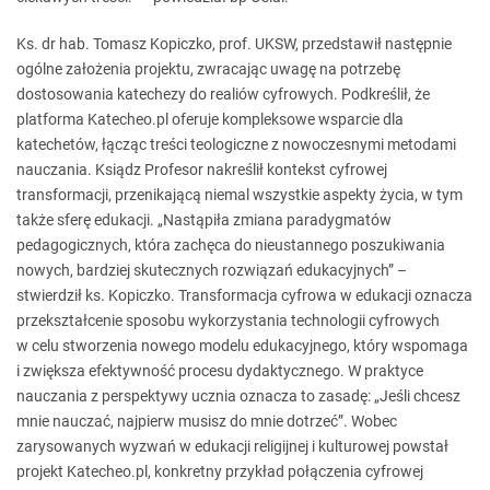
Ks. dr hab. Tomasz Kopiczko, prof. UKSW, przedstawił następnie
ogólne założenia projektu, zwracając uwagę na potrzebę
dostosowania katechezy do realiów cyfrowych. Podkreślił, że
platforma Katecheo.pl oferuje kompleksowe wsparcie dla
katechetów, łącząc treści teologiczne z nowoczesnymi metodami
nauczania. Ksiądz Profesor nakreślił kontekst cyfrowej
transformacji, przenikającą niemal wszystkie aspekty życia, w tym
także sferę edukacji. „Nastąpiła zmiana paradygmatów
pedagogicznych, która zachęca do nieustannego poszukiwania
nowych, bardziej skutecznych rozwiązań edukacyjnych” –
stwierdził ks. Kopiczko. Transformacja cyfrowa w edukacji oznacza
przekształcenie sposobu wykorzystania technologii cyfrowych
w celu stworzenia nowego modelu edukacyjnego, który wspomaga
i zwiększa efektywność procesu dydaktycznego. W praktyce
nauczania z perspektywy ucznia oznacza to zasadę: „Jeśli chcesz
mnie nauczać, najpierw musisz do mnie dotrzeć”. Wobec
zarysowanych wyzwań w edukacji religijnej i kulturowej powstał
projekt Katecheo.pl, konkretny przykład połączenia cyfrowej