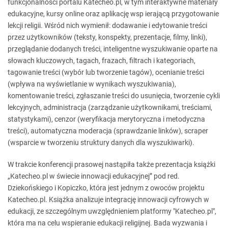
funkcjonalności portalu Katecheo.pl, w tym interaktywne materiały
edukacyjne, kursy online oraz aplikację wsp ierającą przygotowanie
lekcji religii. Wśród nich wymienił: dodawanie i edytowanie treści
przez użytkowników (teksty, konspekty, prezentacje, filmy, linki),
przeglądanie dodanych treści, inteligentne wyszukiwanie oparte na
słowach kluczowych, tagach, frazach, filtrach i kategoriach,
tagowanie treści (wybór lub tworzenie tagów), ocenianie treści
(wpływa na wyświetlanie w wynikach wyszukiwania),
komentowanie treści, zgłaszanie treści do usunięcia, tworzenie cykli
lekcyjnych, administracja (zarządzanie użytkownikami, treściami,
statystykami), cenzor (weryfikacja merytoryczna i metodyczna
treści), automatyczna moderacja (sprawdzanie linków), scraper
(wsparcie w tworzeniu struktury danych dla wyszukiwarki).
W trakcie konferencji prasowej nastąpiła także prezentacja książki
„Katecheo.pl w świecie innowacji edukacyjnej” pod red.
Dziekońskiego i Kopiczko, która jest jednym z owoców projektu
Katecheo.pl. Książka analizuje integrację innowacji cyfrowych w
edukacji, ze szczególnym uwzględnieniem platformy "Katecheo.pl",
która ma na celu wspieranie edukacji religijnej. Bada wyzwania i