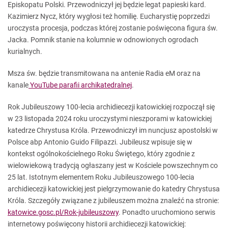
Episkopatu Polski. Przewodniczył jej będzie legat papieski kard.
Kazimierz Nycz, który wygłosi też homilię. Eucharystię poprzedzi
uroczysta procesja, podczas której zostanie poświęcona figura św.
Jacka. Pomnik stanie na kolumnie w odnowionych ogrodach
kurialnych.
Msza św. będzie transmitowana na antenie Radia eM oraz na
kanale
YouTube parafii archikatedralnej
.
Rok Jubileuszowy 100-lecia archidiecezji katowickiej rozpoczął się
w 23 listopada 2024 roku uroczystymi nieszporami w katowickiej
katedrze Chrystusa Króla. Przewodniczył im nuncjusz apostolski w
Polsce abp Antonio Guido Filipazzi. Jubileusz wpisuje się w
kontekst ogólnokościelnego Roku Świętego, który zgodnie z
wielowiekową tradycją ogłaszany jest w Kościele powszechnym co
25 lat. Istotnym elementem Roku Jubileuszowego 100-lecia
archidiecezji katowickiej jest pielgrzymowanie do katedry Chrystusa
Króla. Szczegóły związane z jubileuszem można znaleźć na stronie:
katowice.gosc.pl/Rok-jubileuszowy
. Ponadto uruchomiono serwis
internetowy poświęcony historii archidiecezji katowickiej: