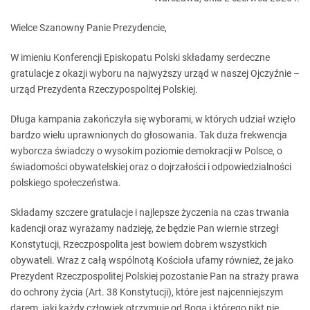
Wielce Szanowny Panie Prezydencie,
W imieniu Konferencji Episkopatu Polski składamy serdeczne
gratulacje z okazji wyboru na najwyższy urząd w naszej Ojczyźnie –
urząd Prezydenta Rzeczypospolitej Polskiej.
Długa kampania zakończyła się wyborami, w których udział wzięło
bardzo wielu uprawnionych do głosowania. Tak duża frekwencja
wyborcza świadczy o wysokim poziomie demokracji w Polsce, o
świadomości obywatelskiej oraz o dojrzałości i odpowiedzialności
polskiego społeczeństwa.
Składamy szczere gratulacje i najlepsze życzenia na czas trwania
kadencji oraz wyrażamy nadzieję, że będzie Pan wiernie strzegł
Konstytucji, Rzeczpospolita jest bowiem dobrem wszystkich
obywateli. Wraz z całą wspólnotą Kościoła ufamy również, że jako
Prezydent Rzeczpospolitej Polskiej pozostanie Pan na straży prawa
do ochrony życia (Art. 38 Konstytucji), które jest najcenniejszym
darem, jaki każdy człowiek otrzymuje od Boga i którego nikt nie