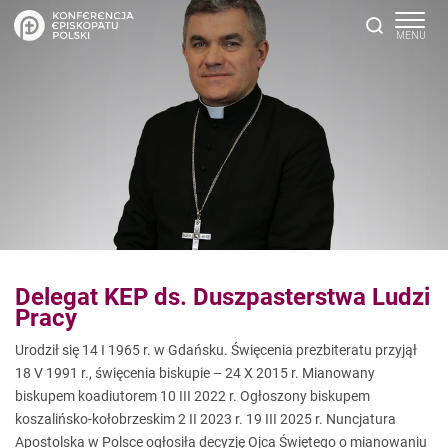
Delegat KEP ds. Duszpasterstwa Ludzi
Pracy
Urodził się 14 I 1965 r. w Gdańsku. Święcenia prezbiteratu przyjął
18 V 1991 r., święcenia biskupie – 24 X 2015 r. Mianowany
biskupem koadiutorem 10 III 2022 r. Ogłoszony biskupem
koszalińsko-kołobrzeskim 2 II 2023 r. 19 III 2025 r. Nuncjatura
Apostolska w Polsce ogłosiła decyzję Ojca Świętego o mianowaniu