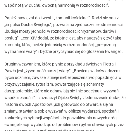
wspólnotą w Duchu, owocną harmonią w różnorodności”.
Papież nawiązał do kwestii „komunii kościelnej”. Rodzi się ona z
„impulsu Ducha Świętego”, pozwala na zjednoczenie odmienności i
„buduje mosty jedności w różnorodności chryzmatów, darów i
posług”. Leon XIV dodał, że istotne jest, aby nauczyć się żyć taką
komunią, którą będzie jednością w różnorodności, „połączoną
wyznaniem wiary” i będzie przyczyniać się do głoszenia Ewangelii.
Drugim wezwaniem, które płynie z przykładu świętych Piotra i
Pawła jest „żywotność naszej wiary”. „Bowiem, w doświadczeniu
bycia uczniem, zawsze istnieje niebezpieczeństwo popadnięcia w
przyzwyczajenie, rytualizm, powtarzające się schematy
duszpasterskie, które nie odnawiają się i nie podejmują wyzwań
współczesności”
zaznaczył Ojciec Święty. Jednocześnie dodał, że
–
historia dwóch Apostołów, „ich gotowość do otwarcia się na
zmiany, stawiania sobie wyzwań w obliczu wydarzeń, spotkań i
konkretnych sytuacji wspólnot, do poszukiwania nowych dróg
ewangelizacji, wychodząc od problemów i pytań stawianych przez