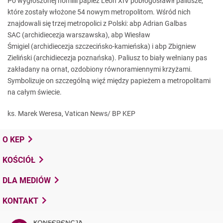
Po wygłoszonej homilii papież Leon XIV pobłogosławił paliusze,
które zostały włożone 54 nowym metropolitom. Wśród nich
znajdowali się trzej metropolici z Polski: abp Adrian Galbas
SAC (archidiecezja warszawska), abp Wiesław
Śmigiel (archidiecezja szczecińsko-kamieńska) i abp Zbigniew
Zieliński (archidiecezja poznańska). Paliusz to biały wełniany pas
zakładany na ornat, ozdobiony równoramiennymi krzyżami.
Symbolizuje on szczególną więź między papieżem a metropolitami
na całym świecie.
ks. Marek Weresa, Vatican News/ BP KEP
O KEP
KOŚCIÓŁ
DLA MEDIÓW
KONTAKT