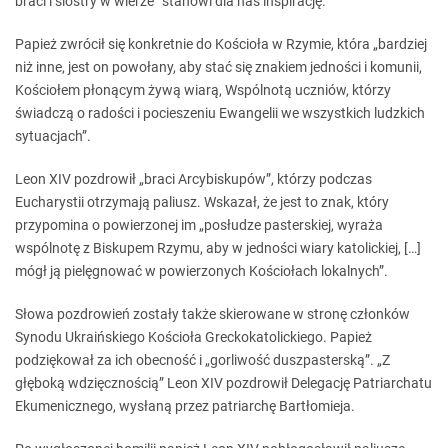
braci i siostry w wierze” stanowi dla nas inspirację.
Papież zwrócił się konkretnie do Kościoła w Rzymie, która „bardziej
niż inne, jest on powołany, aby stać się znakiem jedności i komunii,
Kościołem płonącym żywą wiarą, Wspólnotą uczniów, którzy
świadczą o radości i pocieszeniu Ewangelii we wszystkich ludzkich
sytuacjach”.
Leon XIV pozdrowił „braci Arcybiskupów”, którzy podczas
Eucharystii otrzymają paliusz. Wskazał, że jest to znak, który
przypomina o powierzonej im „posłudze pasterskiej, wyraża
wspólnotę z Biskupem Rzymu, aby w jedności wiary katolickiej, […]
mógł ją pielęgnować w powierzonych Kościołach lokalnych”.
Słowa pozdrowień zostały także skierowane w stronę członków
Synodu Ukraińskiego Kościoła Greckokatolickiego. Papież
podziękował za ich obecność i „gorliwość duszpasterską”. „Z
głęboką wdzięcznością” Leon XIV pozdrowił Delegację Patriarchatu
Ekumenicznego, wysłaną przez patriarchę Bartłomieja.