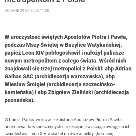
DODANE 29.06.2025 11:30
W uroczystość świętych Apostołów Piotra i Pawła,
podczas Mszy Świętej w Bazylice Watykańskiej,
papież Leon XIV pobłogosławił i nałożył paliusze
nowym metropolitom z całego świata. Wśród nich
znajdowali się trzej metropolici z Polski: abp Adrian
Galbas SAC (archidiecezja warszawska), abp
Wiesław Śmigiel (archidiecezja szczecińsko-
kamieńska) i abp Zbigniew Zieliński (archidiecezja
poznańska).
W homilii Papież wskazał, że historia Apostołów Piotra i Pawła,
przemawia do współczesnych chrześcijan; zwracając uwagę na ich
świadectwo. Leon XIV wskazał na dwa aspekty: „komunię