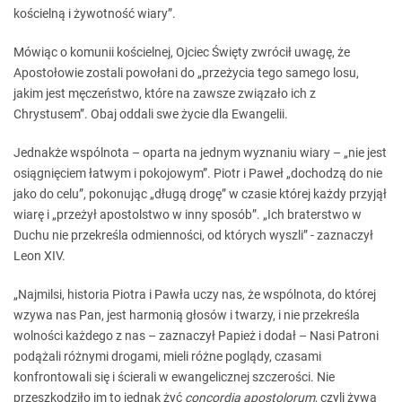
kościelną i żywotność wiary”.
Mówiąc o komunii kościelnej, Ojciec Święty zwrócił uwagę, że
Apostołowie zostali powołani do „przeżycia tego samego losu,
jakim jest męczeństwo, które na zawsze związało ich z
Chrystusem”. Obaj oddali swe życie dla Ewangelii.
Jednakże wspólnota – oparta na jednym wyznaniu wiary – „nie jest
osiągnięciem łatwym i pokojowym”. Piotr i Paweł „dochodzą do nie
jako do celu”, pokonując „długą drogę” w czasie której każdy przyjął
wiarę i „przeżył apostolstwo w inny sposób”. „Ich braterstwo w
Duchu nie przekreśla odmienności, od których wyszli” - zaznaczył
Leon XIV.
„Najmilsi, historia Piotra i Pawła uczy nas, że wspólnota, do której
wzywa nas Pan, jest harmonią głosów i twarzy, i nie przekreśla
wolności każdego z nas – zaznaczył Papież i dodał – Nasi Patroni
podążali różnymi drogami, mieli różne poglądy, czasami
konfrontowali się i ścierali w ewangelicznej szczerości. Nie
przeszkodziło im to jednak żyć
concordia apostolorum
, czyli żywą