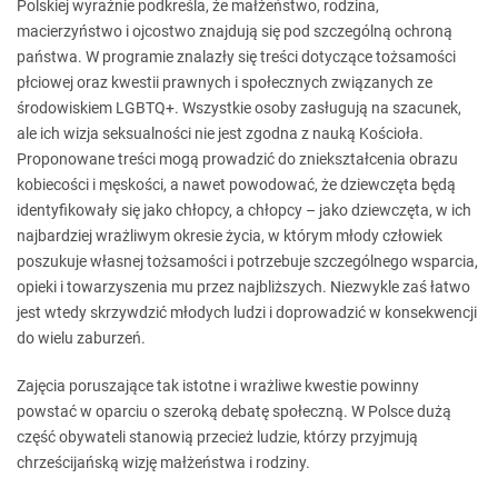
Polskiej wyraźnie podkreśla, że małżeństwo, rodzina,
macierzyństwo i ojcostwo znajdują się pod szczególną ochroną
państwa. W programie znalazły się treści dotyczące tożsamości
płciowej oraz kwestii prawnych i społecznych związanych ze
środowiskiem LGBTQ+. Wszystkie osoby zasługują na szacunek,
ale ich wizja seksualności nie jest zgodna z nauką Kościoła.
Proponowane treści mogą prowadzić do zniekształcenia obrazu
kobiecości i męskości, a nawet powodować, że dziewczęta będą
identyfikowały się jako chłopcy, a chłopcy – jako dziewczęta, w ich
najbardziej wrażliwym okresie życia, w którym młody człowiek
poszukuje własnej tożsamości i potrzebuje szczególnego wsparcia,
opieki i towarzyszenia mu przez najbliższych. Niezwykle zaś łatwo
jest wtedy skrzywdzić młodych ludzi i doprowadzić w konsekwencji
do wielu zaburzeń.
Zajęcia poruszające tak istotne i wrażliwe kwestie powinny
powstać w oparciu o szeroką debatę społeczną. W Polsce dużą
część obywateli stanowią przecież ludzie, którzy przyjmują
chrześcijańską wizję małżeństwa i rodziny.