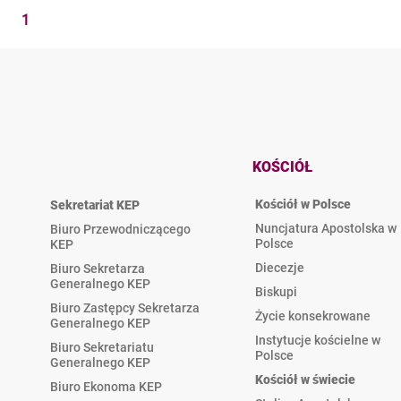
1
KOŚCIÓŁ
Kościół w Polsce
Sekretariat KEP
Nuncjatura Apostolska w
Biuro Przewodniczącego
Polsce
KEP
Diecezje
Biuro Sekretarza
Generalnego KEP
Biskupi
Biuro Zastępcy Sekretarza
Życie konsekrowane
Generalnego KEP
Instytucje kościelne w
Biuro Sekretariatu
Polsce
Generalnego KEP
Kościół w świecie
Biuro Ekonoma KEP