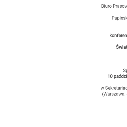
Biuro Prasow
Papiesk
konfere
Świa
S
10 paździ
w Sekretariac
(Warszawa, 