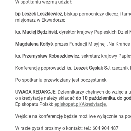
W spotkaniu wezmą udział:
bp Leszek Leszkiewicz
, biskup pomocniczy diecezji tarn
misjonarz w Ekwadorze;
ks. Maciej Będziński
, dyrektor krajowy Papieskich Dzieł 
Magdalena Kołtyś
, prezes Fundacji Misyjnej „Na Krańce
ks. Przemysław Robaszkiewicz
, sekretarz krajowy Papi
Konferencję poprowadzi
ks. Leszek Gęsiak SJ
, rzecznik
Po spotkaniu przewidziany jest poczęstunek.
UWAGA REDAKCJE:
Dziennikarzy chętnych do wzięcia u
o akredytację należy składać
do 10 października, do god
Episkopatu Polski:
episkopat.pl/Akredytacje.
Wejście na konferencję będzie możliwe wyłącznie na pod
W razie pytań prosimy o kontakt: tel.: 604 904 487.