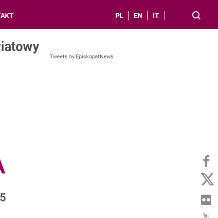
TAKT
PL
EN
IT
wiatowy
Tweets by EpiskopatNews