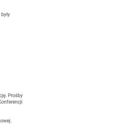
 były
cję. Prośby
Konferencji
sowej.