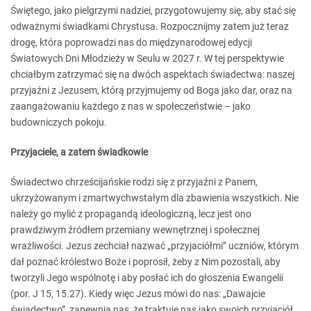
Świętego, jako pielgrzymi nadziei, przygotowujemy się, aby stać się
odważnymi świadkami Chrystusa. Rozpocznijmy zatem już teraz
drogę, która poprowadzi nas do międzynarodowej edycji
Światowych Dni Młodzieży w Seulu w 2027 r. W tej perspektywie
chciałbym zatrzymać się na dwóch aspektach świadectwa: naszej
przyjaźni z Jezusem, którą przyjmujemy od Boga jako dar, oraz na
zaangażowaniu każdego z nas w społeczeństwie – jako
budowniczych pokoju.
Przyjaciele, a zatem świadkowie
Świadectwo chrześcijańskie rodzi się z przyjaźni z Panem,
ukrzyżowanym i zmartwychwstałym dla zbawienia wszystkich. Nie
należy go mylić z propagandą ideologiczną, lecz jest ono
prawdziwym źródłem przemiany wewnętrznej i społecznej
wrażliwości. Jezus zechciał nazwać „przyjaciółmi” uczniów, którym
dał poznać królestwo Boże i poprosił, żeby z Nim pozostali, aby
tworzyli Jego wspólnotę i aby posłać ich do głoszenia Ewangelii
(por. J 15, 15.27). Kiedy więc Jezus mówi do nas: „Dawajcie
świadectwo”, zapewnia nas, że traktuje nas jako swoich przyjaciół.