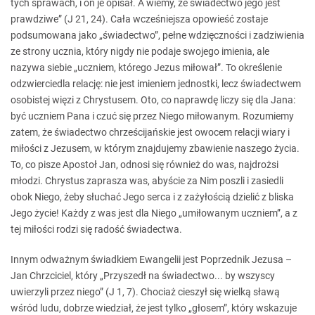
tych sprawach, i on je opisał. A wiemy, że świadectwo jego jest
prawdziwe” (J 21, 24). Cała wcześniejsza opowieść zostaje
podsumowana jako „świadectwo”, pełne wdzięczności i zadziwienia
ze strony ucznia, który nigdy nie podaje swojego imienia, ale
nazywa siebie „uczniem, którego Jezus miłował”. To określenie
odzwierciedla relację: nie jest imieniem jednostki, lecz świadectwem
osobistej więzi z Chrystusem. Oto, co naprawdę liczy się dla Jana:
być uczniem Pana i czuć się przez Niego miłowanym. Rozumiemy
zatem, że świadectwo chrześcijańskie jest owocem relacji wiary i
miłości z Jezusem, w którym znajdujemy zbawienie naszego życia.
To, co pisze Apostoł Jan, odnosi się również do was, najdrożsi
młodzi. Chrystus zaprasza was, abyście za Nim poszli i zasiedli
obok Niego, żeby słuchać Jego serca i z zażyłością dzielić z bliska
Jego życie! Każdy z was jest dla Niego „umiłowanym uczniem”, a z
tej miłości rodzi się radość świadectwa.
Innym odważnym świadkiem Ewangelii jest Poprzednik Jezusa –
Jan Chrzciciel, który „Przyszedł na świadectwo... by wszyscy
uwierzyli przez niego” (J 1, 7). Chociaż cieszył się wielką sławą
wśród ludu, dobrze wiedział, że jest tylko „głosem”, który wskazuje