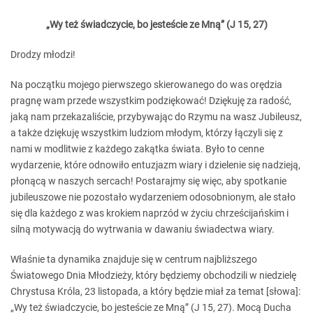
„Wy też świadczycie, bo jesteście ze Mną” (J 15, 27)
Drodzy młodzi!
Na początku mojego pierwszego skierowanego do was orędzia
pragnę wam przede wszystkim podziękować! Dziękuję za radość,
jaką nam przekazaliście, przybywając do Rzymu na wasz Jubileusz,
a także dziękuję wszystkim ludziom młodym, którzy łączyli się z
nami w modlitwie z każdego zakątka świata. Było to cenne
wydarzenie, które odnowiło entuzjazm wiary i dzielenie się nadzieją,
płonącą w naszych sercach! Postarajmy się więc, aby spotkanie
jubileuszowe nie pozostało wydarzeniem odosobnionym, ale stało
się dla każdego z was krokiem naprzód w życiu chrześcijańskim i
silną motywacją do wytrwania w dawaniu świadectwa wiary.
Właśnie ta dynamika znajduje się w centrum najbliższego
Światowego Dnia Młodzieży, który będziemy obchodzili w niedzielę
Chrystusa Króla, 23 listopada, a który będzie miał za temat [słowa]:
„Wy też świadczycie, bo jesteście ze Mną” (J 15, 27). Mocą Ducha