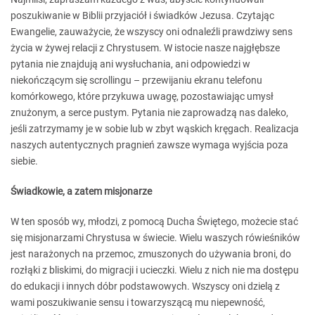
poszukiwanie w Biblii przyjaciół i świadków Jezusa. Czytając
Ewangelie, zauważycie, że wszyscy oni odnaleźli prawdziwy sens
życia w żywej relacji z Chrystusem. W istocie nasze najgłębsze
pytania nie znajdują ani wysłuchania, ani odpowiedzi w
niekończącym się scrollingu – przewijaniu ekranu telefonu
komórkowego, które przykuwa uwagę, pozostawiając umysł
znużonym, a serce pustym. Pytania nie zaprowadzą nas daleko,
jeśli zatrzymamy je w sobie lub w zbyt wąskich kręgach. Realizacja
naszych autentycznych pragnień zawsze wymaga wyjścia poza
siebie.
Świadkowie, a zatem misjonarze
W ten sposób wy, młodzi, z pomocą Ducha Świętego, możecie stać
się misjonarzami Chrystusa w świecie. Wielu waszych rówieśników
jest narażonych na przemoc, zmuszonych do używania broni, do
rozłąki z bliskimi, do migracji i ucieczki. Wielu z nich nie ma dostępu
do edukacji i innych dóbr podstawowych. Wszyscy oni dzielą z
wami poszukiwanie sensu i towarzyszącą mu niepewność,