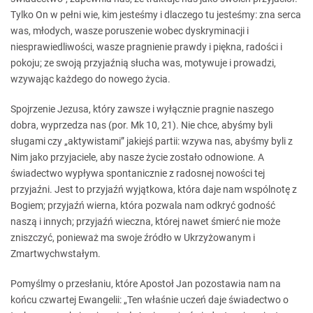
Tylko On w pełni wie, kim jesteśmy i dlaczego tu jesteśmy: zna serca
was, młodych, wasze poruszenie wobec dyskryminacji i
niesprawiedliwości, wasze pragnienie prawdy i piękna, radości i
pokoju; ze swoją przyjaźnią słucha was, motywuje i prowadzi,
wzywając każdego do nowego życia.
Spojrzenie Jezusa, który zawsze i wyłącznie pragnie naszego
dobra, wyprzedza nas (por. Mk 10, 21). Nie chce, abyśmy byli
sługami czy „aktywistami” jakiejś partii: wzywa nas, abyśmy byli z
Nim jako przyjaciele, aby nasze życie zostało odnowione. A
świadectwo wypływa spontanicznie z radosnej nowości tej
przyjaźni. Jest to przyjaźń wyjątkowa, która daje nam wspólnotę z
Bogiem; przyjaźń wierna, która pozwala nam odkryć godność
naszą i innych; przyjaźń wieczna, której nawet śmierć nie może
zniszczyć, ponieważ ma swoje źródło w Ukrzyżowanym i
Zmartwychwstałym.
Pomyślmy o przesłaniu, które Apostoł Jan pozostawia nam na
końcu czwartej Ewangelii: „Ten właśnie uczeń daje świadectwo o