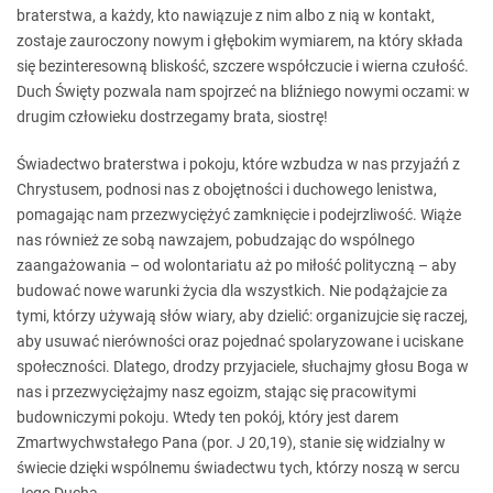
braterstwa, a każdy, kto nawiązuje z nim albo z nią w kontakt,
zostaje zauroczony nowym i głębokim wymiarem, na który składa
się bezinteresowną bliskość, szczere współczucie i wierna czułość.
Duch Święty pozwala nam spojrzeć na bliźniego nowymi oczami: w
drugim człowieku dostrzegamy brata, siostrę!
Świadectwo braterstwa i pokoju, które wzbudza w nas przyjaźń z
Chrystusem, podnosi nas z obojętności i duchowego lenistwa,
pomagając nam przezwyciężyć zamknięcie i podejrzliwość. Wiąże
nas również ze sobą nawzajem, pobudzając do wspólnego
zaangażowania – od wolontariatu aż po miłość polityczną – aby
budować nowe warunki życia dla wszystkich. Nie podążajcie za
tymi, którzy używają słów wiary, aby dzielić: organizujcie się raczej,
aby usuwać nierówności oraz pojednać spolaryzowane i uciskane
społeczności. Dlatego, drodzy przyjaciele, słuchajmy głosu Boga w
nas i przezwyciężajmy nasz egoizm, stając się pracowitymi
budowniczymi pokoju. Wtedy ten pokój, który jest darem
Zmartwychwstałego Pana (por. J 20,19), stanie się widzialny w
świecie dzięki wspólnemu świadectwu tych, którzy noszą w sercu