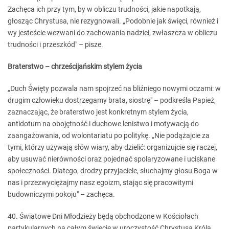
Zachęca ich przy tym, by w obliczu trudności, jakie napotkają,
głosząc Chrystusa, nie rezygnowali. „Podobnie jak święci, również i
wy jesteście wezwani do zachowania nadziei, zwłaszcza w obliczu
trudności i przeszkód" – pisze.
Braterstwo – chrześcijańskim stylem życia
„Duch Święty pozwala nam spojrzeć na bliźniego nowymi oczami: w
drugim człowieku dostrzegamy brata, siostrę" – podkreśla Papież,
zaznaczając, że braterstwo jest konkretnym stylem życia,
antidotum na obojętność i duchowe lenistwo i motywacją do
zaangażowania, od wolontariatu po politykę. „Nie podążajcie za
tymi, którzy używają słów wiary, aby dzielić: organizujcie się raczej,
aby usuwać nierówności oraz pojednać spolaryzowane i uciskane
społeczności. Dlatego, drodzy przyjaciele, słuchajmy głosu Boga w
nas i przezwyciężajmy nasz egoizm, stając się pracowitymi
budowniczymi pokoju" – zachęca.
40. Światowe Dni Młodzieży będą obchodzone w Kościołach
partykularnych na całym świecie w uroczystość Chrystusa Króla