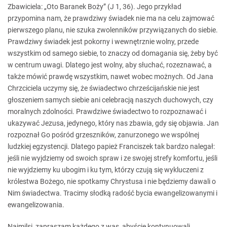
Zbawiciela: „Oto Baranek Boży” (J 1, 36). Jego przykład
przypomina nam, że prawdziwy świadek nie ma na celu zajmować
pierwszego planu, nie szuka zwolenników przywiązanych do siebie.
Prawdziwy świadek jest pokorny i wewnętrznie wolny, przede
wszystkim od samego siebie, to znaczy od domagania się, żeby być
w centrum uwagi. Dlatego jest wolny, aby słuchać, rozeznawać, a
także mówić prawdę wszystkim, nawet wobec możnych. Od Jana
Chrzciciela uczymy się, że świadectwo chrześcijańskie nie jest
głoszeniem samych siebie ani celebracją naszych duchowych, czy
moralnych zdolności. Prawdziwe świadectwo to rozpoznawać i
ukazywać Jezusa, jedynego, który nas zbawia, gdy się objawia. Jan
rozpoznał Go pośród grzeszników, zanurzonego we wspólnej
ludzkiej egzystencji. Dlatego papież Franciszek tak bardzo nalegał:
jeśli nie wyjdziemy od swoich spraw i ze swojej strefy komfortu, jeśli
nie wyjdziemy ku ubogim i ku tym, którzy czują się wykluczeni z
królestwa Bożego, nie spotkamy Chrystusa i nie będziemy dawali o
Nim świadectwa. Tracimy słodką radość bycia ewangelizowanymi i
ewangelizowania.
Najmilsi, zapraszam każdego z was, abyście kontynuowali