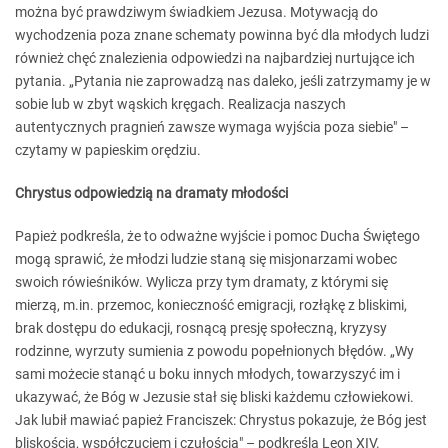
można być prawdziwym świadkiem Jezusa. Motywacją do
wychodzenia poza znane schematy powinna być dla młodych ludzi
również chęć znalezienia odpowiedzi na najbardziej nurtujące ich
pytania. „Pytania nie zaprowadzą nas daleko, jeśli zatrzymamy je w
sobie lub w zbyt wąskich kręgach. Realizacja naszych
autentycznych pragnień zawsze wymaga wyjścia poza siebie" –
czytamy w papieskim orędziu.
Chrystus odpowiedzią na dramaty młodości
Papież podkreśla, że to odważne wyjście i pomoc Ducha Świętego
mogą sprawić, że młodzi ludzie staną się misjonarzami wobec
swoich rówieśników. Wylicza przy tym dramaty, z którymi się
mierzą, m.in. przemoc, konieczność emigracji, rozłąkę z bliskimi,
brak dostępu do edukacji, rosnącą presję społeczną, kryzysy
rodzinne, wyrzuty sumienia z powodu popełnionych błędów. „Wy
sami możecie stanąć u boku innych młodych, towarzyszyć im i
ukazywać, że Bóg w Jezusie stał się bliski każdemu człowiekowi.
Jak lubił mawiać papież Franciszek: Chrystus pokazuje, że Bóg jest
bliskością, współczuciem i czułością" – podkreśla Leon XIV.