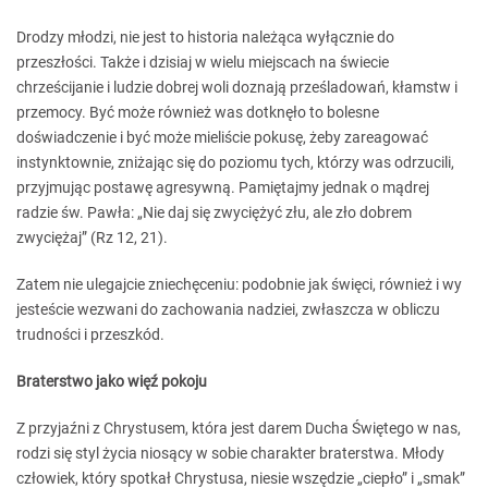
Drodzy młodzi, nie jest to historia należąca wyłącznie do
przeszłości. Także i dzisiaj w wielu miejscach na świecie
chrześcijanie i ludzie dobrej woli doznają prześladowań, kłamstw i
przemocy. Być może również was dotknęło to bolesne
doświadczenie i być może mieliście pokusę, żeby zareagować
instynktownie, zniżając się do poziomu tych, którzy was odrzucili,
przyjmując postawę agresywną. Pamiętajmy jednak o mądrej
radzie św. Pawła: „Nie daj się zwyciężyć złu, ale zło dobrem
zwyciężaj” (Rz 12, 21).
Zatem nie ulegajcie zniechęceniu: podobnie jak święci, również i wy
jesteście wezwani do zachowania nadziei, zwłaszcza w obliczu
trudności i przeszkód.
Braterstwo jako więź pokoju
Z przyjaźni z Chrystusem, która jest darem Ducha Świętego w nas,
rodzi się styl życia niosący w sobie charakter braterstwa. Młody
człowiek, który spotkał Chrystusa, niesie wszędzie „ciepło” i „smak”