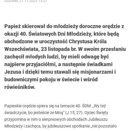
DODANE 21.11.2025 13:27
Papież skierował do młodzieży doroczne orędzie z
okazji 40. Światowych Dni Młodzieży, które będą
obchodzone w uroczystość Chrystusa Króla
Wszechświata, 23 listopada br. W swoim przesłaniu
zachęcił młodych ludzi, by mieli odwagę być
najpierw przyjaciółmi, a następnie świadkami
Jezusa i dzięki temu stawali się misjonarzami i
budowniczymi pokoju w świecie i wśród
rówieśników.
Papieskie orędzie opiera się na temacie 40. ŚDM: „Wy też
świadczycie, bo jesteście ze Mną" (J 15, 27). Ojciec Święty
przypomina w nim o sierpniowych obchodach Jubileuszu
Młodzieży i zachęca, by jubileuszowe spotkanie „nie pozostało