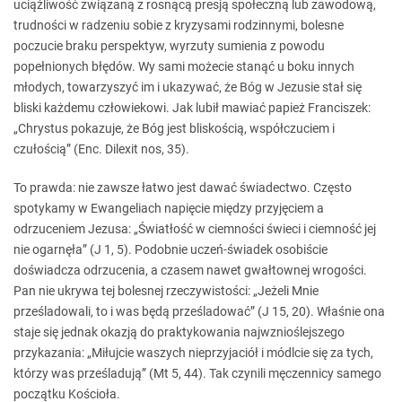
uciążliwość związaną z rosnącą presją społeczną lub zawodową,
trudności w radzeniu sobie z kryzysami rodzinnymi, bolesne
poczucie braku perspektyw, wyrzuty sumienia z powodu
popełnionych błędów. Wy sami możecie stanąć u boku innych
młodych, towarzyszyć im i ukazywać, że Bóg w Jezusie stał się
bliski każdemu człowiekowi. Jak lubił mawiać papież Franciszek:
„Chrystus pokazuje, że Bóg jest bliskością, współczuciem i
czułością” (Enc. Dilexit nos, 35).
To prawda: nie zawsze łatwo jest dawać świadectwo. Często
spotykamy w Ewangeliach napięcie między przyjęciem a
odrzuceniem Jezusa: „Światłość w ciemności świeci i ciemność jej
nie ogarnęła” (J 1, 5). Podobnie uczeń-świadek osobiście
doświadcza odrzucenia, a czasem nawet gwałtownej wrogości.
Pan nie ukrywa tej bolesnej rzeczywistości: „Jeżeli Mnie
prześladowali, to i was będą prześladować” (J 15, 20). Właśnie ona
staje się jednak okazją do praktykowania najwznioślejszego
przykazania: „Miłujcie waszych nieprzyjaciół i módlcie się za tych,
którzy was prześladują” (Mt 5, 44). Tak czynili męczennicy samego
początku Kościoła.