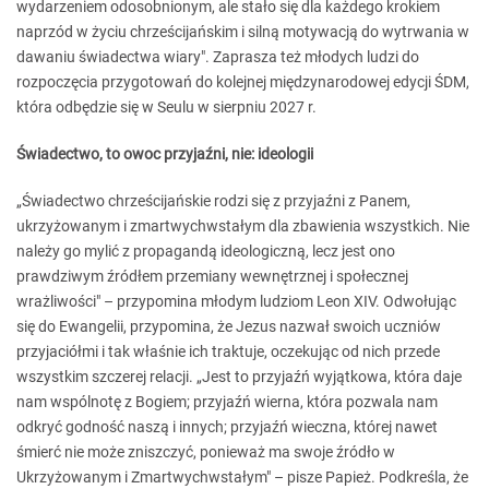
wydarzeniem odosobnionym, ale stało się dla każdego krokiem
naprzód w życiu chrześcijańskim i silną motywacją do wytrwania w
dawaniu świadectwa wiary". Zaprasza też młodych ludzi do
rozpoczęcia przygotowań do kolejnej międzynarodowej edycji ŚDM,
która odbędzie się w Seulu w sierpniu 2027 r.
Świadectwo, to owoc przyjaźni, nie: ideologii
„Świadectwo chrześcijańskie rodzi się z przyjaźni z Panem,
ukrzyżowanym i zmartwychwstałym dla zbawienia wszystkich. Nie
należy go mylić z propagandą ideologiczną, lecz jest ono
prawdziwym źródłem przemiany wewnętrznej i społecznej
wrażliwości" – przypomina młodym ludziom Leon XIV. Odwołując
się do Ewangelii, przypomina, że Jezus nazwał swoich uczniów
przyjaciółmi i tak właśnie ich traktuje, oczekując od nich przede
wszystkim szczerej relacji. „Jest to przyjaźń wyjątkowa, która daje
nam wspólnotę z Bogiem; przyjaźń wierna, która pozwala nam
odkryć godność naszą i innych; przyjaźń wieczna, której nawet
śmierć nie może zniszczyć, ponieważ ma swoje źródło w
Ukrzyżowanym i Zmartwychwstałym" – pisze Papież. Podkreśla, że