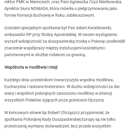
rektor PMK w Niemczech, oraz Pani Agnieszka Czyż-Mańkowska,
dyrektor biura NOMADA, która mówiła o pielgrzymowaniu jako
formie formacji duchowej w Roku Jubileuszowym.
Gościem specjalnym spotkania był Pan Adam Kwiatkowski,
ambasador RP przy Stolicy Apostolskiej. W swoim wystąpieniu
wyraził wdzięczność za duszpasterską troskę o Polonię i podkreślił
znaczenie współpracy między instytucjami kościelnymi i
państwowymi w służbie rodakom za granicą.
Wspólnota w modlitwie i misji
Każdego dnia uczestnikom towarzyszyła wspólna modlitwa,
Eucharystia i radosne braterstwo. W duchu wdzięczności za dar
wiary i wspólnot polonijnych zanoszono modlitwy w intencji
wszystkich Polaków żyjących poza granicami Ojczyzny.
W końcowym słowie bp Robert Chrząszcz przypomniał, że
spotkania Polonijnej Rady Duszpasterskiej Europy są nie tylko
przestrzenią wymiany doświadczeń, lecz przede wszystkim