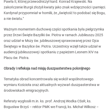
Pawła II, której przewodniczył kard. Konrad Krajewski. Na
zakończenie liturgii złożyli kwiaty jako znak wdzięczności i pamięci.
Kardynał przypomniał w homilii, że „świętość to podobać się Bogu,
a nie światu."
Ważnym momentem duchowej części spotkania była pielgrzymka
przez Drzwi Święte Bazyliki św. Piotra w ramach Jubileuszu 2025
oraz udział w Mszy św. jubileuszowej sprawowanej przez Ojca
Świętego w Bazylice św. Piotra. Uczestnicy wzięli także udział w
audiencji jubileuszowej i spotkaniu z papieżem Leonem XIV na
Placu św. Piotra.
Obrady i refleksja nad misją duszpasterstwa polonijnego
Tematyka obrad koncentrowała się wokół wspólnotowego
wymiaru Kościoła oraz aktualnych wyzwań duszpasterstwa w
środowiskach emigracyjnych.
Referaty wygłosili m.in. ks. prof. Andrzej Wodka CSsR, ks.
Bogusław Brzyś – rektor PMK we Francji, ks. Michał Wilkosz –