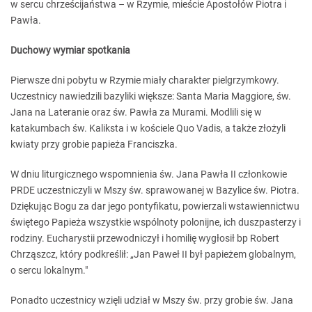
w sercu chrześcijaństwa – w Rzymie, mieście Apostołów Piotra i
Pawła.
Duchowy wymiar spotkania
Pierwsze dni pobytu w Rzymie miały charakter pielgrzymkowy.
Uczestnicy nawiedzili bazyliki większe: Santa Maria Maggiore, św.
Jana na Lateranie oraz św. Pawła za Murami. Modlili się w
katakumbach św. Kaliksta i w kościele Quo Vadis, a także złożyli
kwiaty przy grobie papieża Franciszka.
W dniu liturgicznego wspomnienia św. Jana Pawła II członkowie
PRDE uczestniczyli w Mszy św. sprawowanej w Bazylice św. Piotra.
Dziękując Bogu za dar jego pontyfikatu, powierzali wstawiennictwu
świętego Papieża wszystkie wspólnoty polonijne, ich duszpasterzy i
rodziny. Eucharystii przewodniczył i homilię wygłosił bp Robert
Chrząszcz, który podkreślił: „Jan Paweł II był papieżem globalnym,
o sercu lokalnym."
Ponadto uczestnicy wzięli udział w Mszy św. przy grobie św. Jana