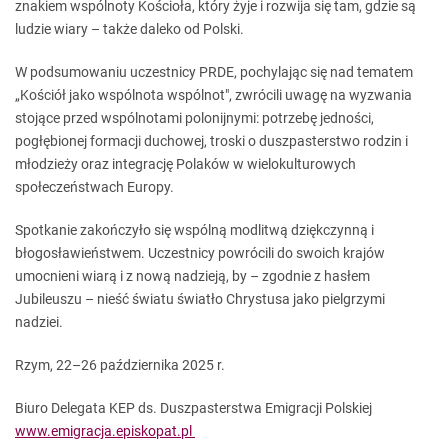
znakiem wspólnoty Kościoła, który żyje i rozwija się tam, gdzie są
ludzie wiary – także daleko od Polski.
W podsumowaniu uczestnicy PRDE, pochylając się nad tematem
„Kościół jako wspólnota wspólnot", zwrócili uwagę na wyzwania
stojące przed wspólnotami polonijnymi: potrzebę jedności,
pogłębionej formacji duchowej, troski o duszpasterstwo rodzin i
młodzieży oraz integrację Polaków w wielokulturowych
społeczeństwach Europy.
Spotkanie zakończyło się wspólną modlitwą dziękczynną i
błogosławieństwem. Uczestnicy powrócili do swoich krajów
umocnieni wiarą i z nową nadzieją, by – zgodnie z hasłem
Jubileuszu – nieść światu światło Chrystusa jako pielgrzymi
nadziei.
Rzym, 22–26 października 2025 r.
Biuro Delegata KEP ds. Duszpasterstwa Emigracji Polskiej
www.emigracja.episkopat.pl