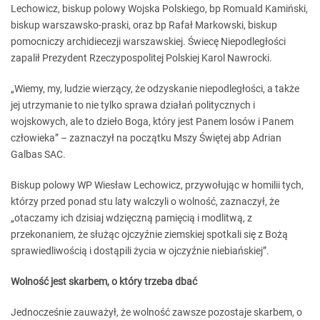
Lechowicz, biskup polowy Wojska Polskiego, bp Romuald Kamiński,
biskup warszawsko-praski, oraz bp Rafał Markowski, biskup
pomocniczy archidiecezji warszawskiej. Świecę Niepodległości
zapalił Prezydent Rzeczypospolitej Polskiej Karol Nawrocki.
„Wiemy, my, ludzie wierzący, że odzyskanie niepodległości, a także
jej utrzymanie to nie tylko sprawa działań politycznych i
wojskowych, ale to dzieło Boga, który jest Panem losów i Panem
człowieka” – zaznaczył na początku Mszy Świętej abp Adrian
Galbas SAC.
Biskup polowy WP Wiesław Lechowicz, przywołując w homilii tych,
którzy przed ponad stu laty walczyli o wolność, zaznaczył, że
„otaczamy ich dzisiaj wdzięczną pamięcią i modlitwą, z
przekonaniem, że służąc ojczyźnie ziemskiej spotkali się z Bożą
sprawiedliwością i dostąpili życia w ojczyźnie niebiańskiej”.
Wolność jest skarbem, o który trzeba dbać
Jednocześnie zauważył, że wolność zawsze pozostaje skarbem, o