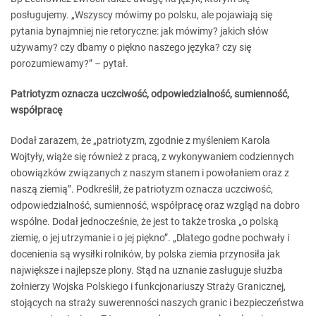
posługujemy. „Wszyscy mówimy po polsku, ale pojawiają się
pytania bynajmniej nie retoryczne: jak mówimy? jakich słów
używamy? czy dbamy o piękno naszego języka? czy się
porozumiewamy?” – pytał.
Patriotyzm oznacza uczciwość, odpowiedzialność, sumienność,
współpracę
Dodał zarazem, że „patriotyzm, zgodnie z myśleniem Karola
Wojtyły, wiąże się również z pracą, z wykonywaniem codziennych
obowiązków związanych z naszym stanem i powołaniem oraz z
naszą ziemią”. Podkreślił, że patriotyzm oznacza uczciwość,
odpowiedzialność, sumienność, współpracę oraz wzgląd na dobro
wspólne. Dodał jednocześnie, że jest to także troska „o polską
ziemię, o jej utrzymanie i o jej piękno”. „Dlatego godne pochwały i
docenienia są wysiłki rolników, by polska ziemia przynosiła jak
największe i najlepsze plony. Stąd na uznanie zasługuje służba
żołnierzy Wojska Polskiego i funkcjonariuszy Straży Granicznej,
stojących na straży suwerenności naszych granic i bezpieczeństwa