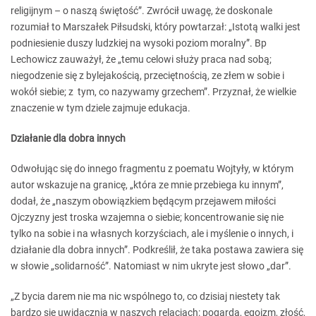
religijnym – o naszą świętość”. Zwrócił uwagę, że doskonale
rozumiał to Marszałek Piłsudski, który powtarzał: „Istotą walki jest
podniesienie duszy ludzkiej na wysoki poziom moralny”. Bp
Lechowicz zauważył, że „temu celowi służy praca nad sobą;
niegodzenie się z bylejakością, przeciętnością, ze złem w sobie i
wokół siebie; z tym, co nazywamy grzechem”. Przyznał, że wielkie
znaczenie w tym dziele zajmuje edukacja.
Działanie dla dobra innych
Odwołując się do innego fragmentu z poematu Wojtyły, w którym
autor wskazuje na granicę, „która ze mnie przebiega ku innym”,
dodał, że „naszym obowiązkiem będącym przejawem miłości
Ojczyzny jest troska wzajemna o siebie; koncentrowanie się nie
tylko na sobie i na własnych korzyściach, ale i myślenie o innych, i
działanie dla dobra innych”. Podkreślił, że taka postawa zawiera się
w słowie „solidarność”. Natomiast w nim ukryte jest słowo „dar”.
„Z bycia darem nie ma nic wspólnego to, co dzisiaj niestety tak
bardzo się uwidacznia w naszych relacjach: pogarda, egoizm, złość,