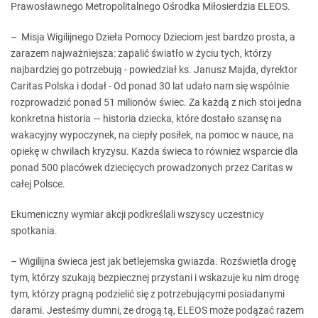
Prawosławnego Metropolitalnego Ośrodka Miłosierdzia ELEOS.
– Misja Wigilijnego Dzieła Pomocy Dzieciom jest bardzo prosta, a
zarazem najważniejsza: zapalić światło w życiu tych, którzy
najbardziej go potrzebują - powiedział ks. Janusz Majda, dyrektor
Caritas Polska i dodał - Od ponad 30 lat udało nam się wspólnie
rozprowadzić ponad 51 milionów świec. Za każdą z nich stoi jedna
konkretna historia — historia dziecka, które dostało szansę na
wakacyjny wypoczynek, na ciepły posiłek, na pomoc w nauce, na
opiekę w chwilach kryzysu. Każda świeca to również wsparcie dla
ponad 500 placówek dziecięcych prowadzonych przez Caritas w
całej Polsce.
Ekumeniczny wymiar akcji podkreślali wszyscy uczestnicy
spotkania.
– Wigilijna świeca jest jak betlejemska gwiazda. Rozświetla drogę
tym, którzy szukają bezpiecznej przystani i wskazuje ku nim drogę
tym, którzy pragną podzielić się z potrzebującymi posiadanymi
darami. Jesteśmy dumni, że drogą tą, ELEOS może podążać razem