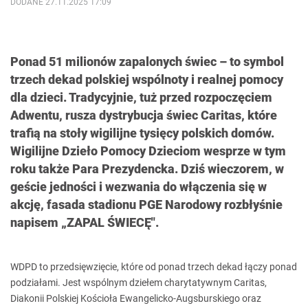
DODANE 27.11.2025 17:09
Ponad 51 milionów zapalonych świec – to symbol
trzech dekad polskiej wspólnoty i realnej pomocy
dla dzieci. Tradycyjnie, tuż przed rozpoczęciem
Adwentu, rusza dystrybucja świec Caritas, które
trafią na stoły wigilijne tysięcy polskich domów.
Wigilijne Dzieło Pomocy Dzieciom wesprze w tym
roku także Para Prezydencka. Dziś wieczorem, w
geście jedności i wezwania do włączenia się w
akcję, fasada stadionu PGE Narodowy rozbłyśnie
napisem „ZAPAL ŚWIECĘ".
WDPD to przedsięwzięcie, które od ponad trzech dekad łączy ponad
podziałami. Jest wspólnym dziełem charytatywnym Caritas,
Diakonii Polskiej Kościoła Ewangelicko-Augsburskiego oraz