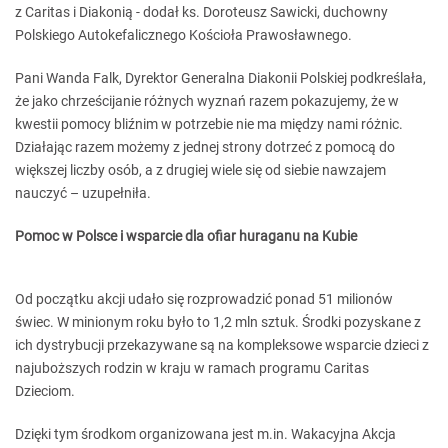
z Caritas i Diakonią - dodał ks. Doroteusz Sawicki, duchowny
Polskiego Autokefalicznego Kościoła Prawosławnego.
Pani Wanda Falk, Dyrektor Generalna Diakonii Polskiej podkreślała,
że jako chrześcijanie różnych wyznań razem pokazujemy, że w
kwestii pomocy bliźnim w potrzebie nie ma między nami różnic.
Działając razem możemy z jednej strony dotrzeć z pomocą do
większej liczby osób, a z drugiej wiele się od siebie nawzajem
nauczyć – uzupełniła.
Pomoc w Polsce i wsparcie dla ofiar huraganu na Kubie
Od początku akcji udało się rozprowadzić ponad 51 milionów
świec. W minionym roku było to 1,2 mln sztuk. Środki pozyskane z
ich dystrybucji przekazywane są na kompleksowe wsparcie dzieci z
najuboższych rodzin w kraju w ramach programu Caritas
Dzieciom.
Dzięki tym środkom organizowana jest m.in. Wakacyjna Akcja