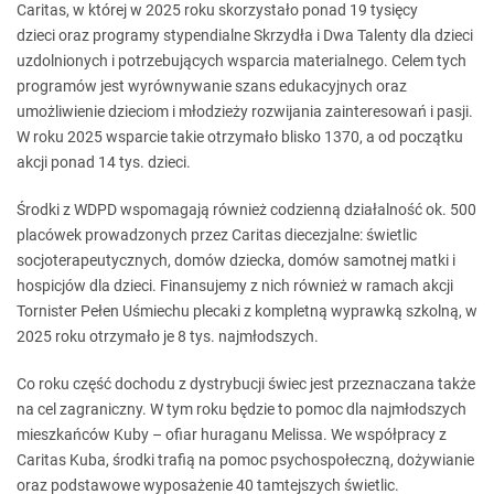
Caritas, w której w 2025 roku skorzystało ponad 19 tysięcy
dzieci oraz programy stypendialne Skrzydła i Dwa Talenty dla dzieci
uzdolnionych i potrzebujących wsparcia materialnego. Celem tych
programów jest wyrównywanie szans edukacyjnych oraz
umożliwienie dzieciom i młodzieży rozwijania zainteresowań i pasji.
W roku 2025 wsparcie takie otrzymało blisko 1370, a od początku
akcji ponad 14 tys. dzieci.
Środki z WDPD wspomagają również codzienną działalność ok. 500
placówek prowadzonych przez Caritas diecezjalne: świetlic
socjoterapeutycznych, domów dziecka, domów samotnej matki i
hospicjów dla dzieci. Finansujemy z nich również w ramach akcji
Tornister Pełen Uśmiechu plecaki z kompletną wyprawką szkolną, w
2025 roku otrzymało je 8 tys. najmłodszych.
Co roku część dochodu z dystrybucji świec jest przeznaczana także
na cel zagraniczny. W tym roku będzie to pomoc dla najmłodszych
mieszkańców Kuby – ofiar huraganu Melissa. We współpracy z
Caritas Kuba, środki trafią na pomoc psychospołeczną, dożywianie
oraz podstawowe wyposażenie 40 tamtejszych świetlic.