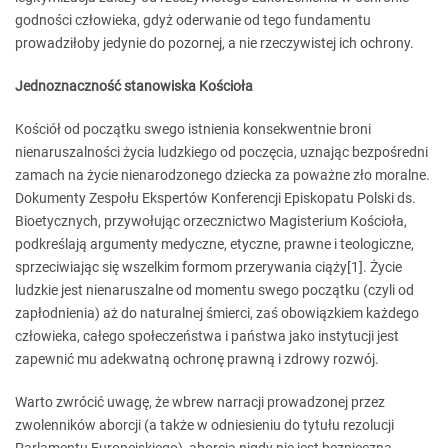
godności człowieka, gdyż oderwanie od tego fundamentu
prowadziłoby jedynie do pozornej, a nie rzeczywistej ich ochrony.
Jednoznaczność stanowiska Kościoła
Kościół od początku swego istnienia konsekwentnie broni
nienaruszalności życia ludzkiego od poczęcia, uznając bezpośredni
zamach na życie nienarodzonego dziecka za poważne zło moralne.
Dokumenty Zespołu Ekspertów Konferencji Episkopatu Polski ds.
Bioetycznych, przywołując orzecznictwo Magisterium Kościoła,
podkreślają argumenty medyczne, etyczne, prawne i teologiczne,
sprzeciwiając się wszelkim formom przerywania ciąży
[1]
. Życie
ludzkie jest nienaruszalne od momentu swego początku (czyli od
zapłodnienia) aż do naturalnej śmierci, zaś obowiązkiem każdego
człowieka, całego społeczeństwa i państwa jako instytucji jest
zapewnić mu adekwatną ochronę prawną i zdrowy rozwój.
Warto zwrócić uwagę, że wbrew narracji prowadzonej przez
zwolenników aborcji (a także w odniesieniu do tytułu rezolucji