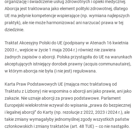
organizację i świadczenie usług zdrowotnych i opieki medycznej.
Aborcja jest traktowana jako element polityki zdrowotnej, dlatego
UE ma jedynie kompetencje wspierające (np. wymiana najlepszych
praktyk), ale nie może harmonizować ani narzucać prawa w tej
dziedzinie.
Traktat Akcesyjny Polski do UE (podpisany w Atenach 16 kwietnia
2003 r., wejście w życie 1 maja 2004 r.) również nie zawiera
żadnych zapisów o aborcji. Polska przystąpiła do UE na warunkach
akceptujących istniejący dorobek prawny (acquis communautaire),
w którym aborcja nie była (i nie jest) regulowana.
Karta Praw Podstawowych UE (mająca moc traktatową od
Traktatu z Lizbony) nie wspomina o aborcji ani jako prawie, ani jako
zakazie. Nie uznaje aborcji za prawo podstawowe. Parlament
Europejski wielokrotnie wzywał do wpisania „prawa do bezpiecznej
i legalnej aborcji” do Karty (np. rezolucje z 2022, 2023 i 2024 r.), ale
takie zmiany wymagałyby jednomyślnej zgody wszystkich państw
członkowskich i zmiany traktatów (art. 48 TUE) – co nie nastąpiło.