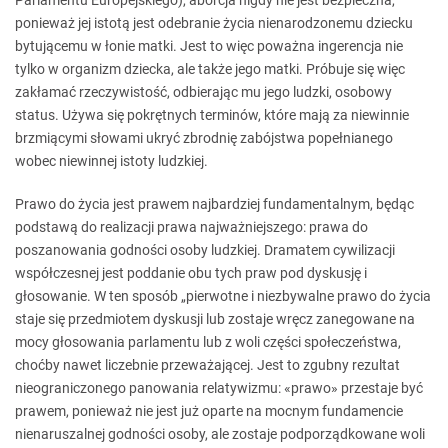
Parlamentu Europejskiego), aborcja nigdy nie jest bezpieczna,
ponieważ jej istotą jest odebranie życia nienarodzonemu dziecku
bytującemu w łonie matki. Jest to więc poważna ingerencja nie
tylko w organizm dziecka, ale także jego matki. Próbuje się więc
zakłamać rzeczywistość, odbierając mu jego ludzki, osobowy
status. Używa się pokrętnych terminów, które mają za niewinnie
brzmiącymi słowami ukryć zbrodnię zabójstwa popełnianego
wobec niewinnej istoty ludzkiej.
Prawo do życia jest prawem najbardziej fundamentalnym, będąc
podstawą do realizacji prawa najważniejszego: prawa do
poszanowania godności osoby ludzkiej. Dramatem cywilizacji
współczesnej jest poddanie obu tych praw pod dyskusję i
głosowanie. W ten sposób „pierwotne i niezbywalne prawo do życia
staje się przedmiotem dyskusji lub zostaje wręcz zanegowane na
mocy głosowania parlamentu lub z woli części społeczeństwa,
choćby nawet liczebnie przeważającej. Jest to zgubny rezultat
nieograniczonego panowania relatywizmu: «prawo» przestaje być
prawem, ponieważ nie jest już oparte na mocnym fundamencie
nienaruszalnej godności osoby, ale zostaje podporządkowane woli