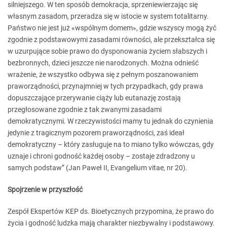
silniejszego. W ten sposób demokracja, sprzeniewierzając się
własnym zasadom, przeradza się w istocie w system totalitarny.
Państwo nie jest już «wspólnym domem», gdzie wszyscy mogą żyć
zgodnie z podstawowymi zasadami równości, ale przekształca się
w uzurpujące sobie prawo do dysponowania życiem słabszych i
bezbronnych, dzieci jeszcze nie narodzonych. Można odnieść
wrażenie, że wszystko odbywa się z pełnym poszanowaniem
praworządności, przynajmniej w tych przypadkach, gdy prawa
dopuszczające przerywanie ciąży lub eutanazję zostają
przegłosowane zgodnie z tak zwanymi zasadami
demokratycznymi. W rzeczywistości mamy tu jednak do czynienia
jedynie z tragicznym pozorem praworządności, zaś ideał
demokratyczny – który zasługuje na to miano tylko wówczas, gdy
uznaje i chroni godność każdej osoby – zostaje zdradzony u
samych podstaw” (Jan Paweł II, Evangelium vitae, nr 20).
Spojrzenie w przyszłość
Zespół Ekspertów KEP ds. Bioetycznych przypomina, że prawo do
życia i godność ludzka mają charakter niezbywalny i podstawowy.