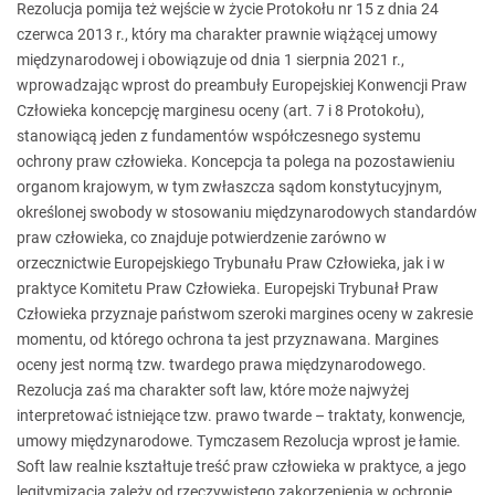
Rezolucja pomija też wejście w życie Protokołu nr 15 z dnia 24
czerwca 2013 r., który ma charakter prawnie wiążącej umowy
międzynarodowej i obowiązuje od dnia 1 sierpnia 2021 r.,
wprowadzając wprost do preambuły Europejskiej Konwencji Praw
Człowieka koncepcję marginesu oceny (art. 7 i 8 Protokołu),
stanowiącą jeden z fundamentów współczesnego systemu
ochrony praw człowieka. Koncepcja ta polega na pozostawieniu
organom krajowym, w tym zwłaszcza sądom konstytucyjnym,
określonej swobody w stosowaniu międzynarodowych standardów
praw człowieka, co znajduje potwierdzenie zarówno w
orzecznictwie Europejskiego Trybunału Praw Człowieka, jak i w
praktyce Komitetu Praw Człowieka. Europejski Trybunał Praw
Człowieka przyznaje państwom szeroki margines oceny w zakresie
momentu, od którego ochrona ta jest przyznawana. Margines
oceny jest normą tzw. twardego prawa międzynarodowego.
Rezolucja zaś ma charakter soft law, które może najwyżej
interpretować istniejące tzw. prawo twarde – traktaty, konwencje,
umowy międzynarodowe. Tymczasem Rezolucja wprost je łamie.
Soft law realnie kształtuje treść praw człowieka w praktyce, a jego
legitymizacja zależy od rzeczywistego zakorzenienia w ochronie