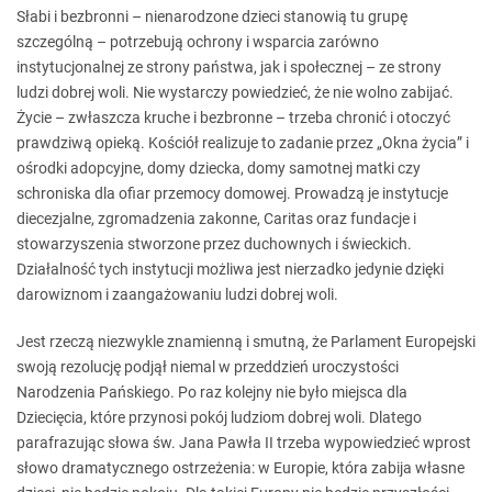
Słabi i bezbronni – nienarodzone dzieci stanowią tu grupę
szczególną – potrzebują ochrony i wsparcia zarówno
instytucjonalnej ze strony państwa, jak i społecznej – ze strony
ludzi dobrej woli. Nie wystarczy powiedzieć, że nie wolno zabijać.
Życie – zwłaszcza kruche i bezbronne – trzeba chronić i otoczyć
prawdziwą opieką. Kościół realizuje to zadanie przez „Okna życia” i
ośrodki adopcyjne, domy dziecka, domy samotnej matki czy
schroniska dla ofiar przemocy domowej. Prowadzą je instytucje
diecezjalne, zgromadzenia zakonne, Caritas oraz fundacje i
stowarzyszenia stworzone przez duchownych i świeckich.
Działalność tych instytucji możliwa jest nierzadko jedynie dzięki
darowiznom i zaangażowaniu ludzi dobrej woli.
Jest rzeczą niezwykle znamienną i smutną, że Parlament Europejski
swoją rezolucję podjął niemal w przeddzień uroczystości
Narodzenia Pańskiego. Po raz kolejny nie było miejsca dla
Dziecięcia, które przynosi pokój ludziom dobrej woli. Dlatego
parafrazując słowa św. Jana Pawła II trzeba wypowiedzieć wprost
słowo dramatycznego ostrzeżenia: w Europie, która zabija własne