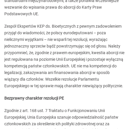
standardami międzynarodowymi, a także ponawia wcześniejsze
wezwanie do wpisania prawa do aborcji do Karty Praw
Podstawowych UE.
Zespół Ekspertów KEP ds. Bioetycznych z pewnym zadowoleniem
przyjął do wiadomości, że polscy eurodeputowani – poza
nielicznymi wyjątkami – nie wsparli tej rezolucji, wyrażając
jednoznaczny sprzeciw bądź powstrzymując się od głosu. Należy
przypomnieć, że, zgodnie z prawem europejskim, kwestia aborcji nie
jest regulowana na poziomie Unii Europejskiej i pozostaje wyłączną
kompetencją państw członkowskich. UE nie ma kompetencji do
legalizacji, zakazywania ani finansowania aborcji w sposób
wiążący dla członków. Wszelkie rezolucje Parlamentu
Europejskiego w tej sprawie mają charakter niewiążący politycznie.
Bezprawny charakter rezolucji PE
Zgodnie z art. 168 ust. 7 Traktatu o Funkcjonowaniu Unii
Europejskiej, Unia Europejska szanuje odpowiedzialność państw
członkowskich za określenie ich polityki zdrowotnej oraz za