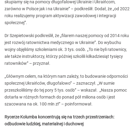
skupiamy się na pomocy długofalowej Ukrainie i Ukraińcom,
zarówno w Polsce jak i na Ukrainie” – podkreślił. Dodał, że „od 2022
roku realizujemy program aktywizacji zawodowej i integracji
społecznej”.
Dr Szepietowski podkreślił, że „filarem naszej pomocy od 2014 roku
jest rozwój ratownictwa medycznego w Ukrainie”. Do wybuchu
wojny objęliśmy szkoleniami ok. 3 tys. osób. „To nie byli ratownicy,
ale także instruktorzy, którzy później szkolili kilkadziesiąt tysięcy
ratowników” – przyznał.
„Głównym celem, na którym nam zależy, to budowanie odporności
społecznej Ukraińców, długofalowo” – zaznaczył. „W sumie
przeszkoliliśmy do tej pory 5 tys. osób” – wskazał. „Nasza pomoc
dotarła w różnych formach do ponad pół miliona osób i jest
szacowana na ok. 100 mln zł” – poinformował.
Rycerze Kolumba koncentrują się na trzech przestrzeniach:
odbudowie ludzkiej, materialnej i duchowej