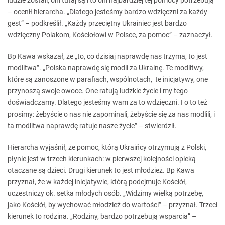
ludzie zostali, oni tutaj są i to oni najbardziej tej pomocy potrzebują”
– ocenił hierarcha. „Dlatego jesteśmy bardzo wdzięczni za każdy
gest” – podkreślił. „Każdy przeciętny Ukrainiec jest bardzo
wdzięczny Polakom, Kościołowi w Polsce, za pomoc” – zaznaczył.
Bp Kawa wskazał, że „to, co dzisiaj naprawdę nas trzyma, to jest
modlitwa”. „Polska naprawdę się modli za Ukrainę. Te modlitwy,
które są zanoszone w parafiach, wspólnotach, te inicjatywy, one
przynoszą swoje owoce. One ratują ludzkie życie i my tego
doświadczamy. Dlatego jesteśmy wam za to wdzięczni. I o to też
prosimy: żebyście o nas nie zapominali, żebyście się za nas modlili, i
ta modlitwa naprawdę ratuje nasze życie” – stwierdził.
Hierarcha wyjaśnił, że pomoc, którą Ukraińcy otrzymują z Polski,
płynie jest w trzech kierunkach: w pierwszej kolejności opieką
otaczane są dzieci. Drugi kierunek to jest młodzież. Bp Kawa
przyznał, że w każdej inicjatywie, którą podejmuje Kościół,
uczestniczy ok. setka młodych osób. „Widzimy wielką potrzebę,
jako Kościół, by wychować młodzież do wartości” – przyznał. Trzeci
kierunek to rodzina. „Rodziny, bardzo potrzebują wsparcia” –