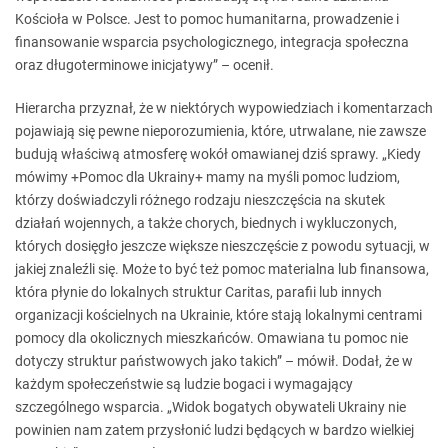
Kościoła w Polsce. Jest to pomoc humanitarna, prowadzenie i
finansowanie wsparcia psychologicznego, integracja społeczna
oraz długoterminowe inicjatywy” – ocenił.
Hierarcha przyznał, że w niektórych wypowiedziach i komentarzach
pojawiają się pewne nieporozumienia, które, utrwalane, nie zawsze
budują właściwą atmosferę wokół omawianej dziś sprawy. „Kiedy
mówimy +Pomoc dla Ukrainy+ mamy na myśli pomoc ludziom,
którzy doświadczyli różnego rodzaju nieszczęścia na skutek
działań wojennych, a także chorych, biednych i wykluczonych,
których dosięgło jeszcze większe nieszczęście z powodu sytuacji, w
jakiej znaleźli się. Może to być też pomoc materialna lub finansowa,
która płynie do lokalnych struktur Caritas, parafii lub innych
organizacji kościelnych na Ukrainie, które stają lokalnymi centrami
pomocy dla okolicznych mieszkańców. Omawiana tu pomoc nie
dotyczy struktur państwowych jako takich” – mówił. Dodał, że w
każdym społeczeństwie są ludzie bogaci i wymagający
szczególnego wsparcia. „Widok bogatych obywateli Ukrainy nie
powinien nam zatem przysłonić ludzi będących w bardzo wielkiej