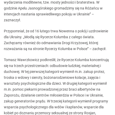
wydarzenia modlitewne, tzw. mosty jedności i braterstwa. W
godzinie Apelu Jasnogórskiego gromadzimy się na Różańcu w
intencjach nastania sprawiedliwego pokoju w Ukrainie” –
zaznaczył.
Przypomniał, że od 16 lutego trwa Nowenna o pokój i uzdrowienie
dla Ukrainy. „Modlą się Rycerze Kolumba z całego świata.
Zachęcamy również do odmawiania Drogi Krzyżowej, której
rozważania są na stronie Rycerzy Kolumba w Polsce” – zachęcił.
Tomasz Wawrzkowicz podkreślił, że Rycerze Kolumba koncentrują
się na trzech przestrzeniach: odbudowie ludzkiej, materialnej i
duchowej. W tej pierwszej kategorii wymienił m.in. zakup protez,
troska o wdowy i sieroty, bożonarodzeniowe kolacje, zajęcia i
warsztaty psychologiczne dla dzieci. W drugiej kategorii wymienił
m.in. pomoc piekarni prowadzonej przez braci albertynów na
Zaporożu, działanie centrów miłosierdzia w Polsce i w Ukrainie,
zakup generatorów prądu. W trzeciej kategorii wymienił programy
wsparcia psychologicznego dla wdów i kapłanów, wsparcie dla
kobiet po doznaniu przemocy seksualnej ze strony Rosjan,