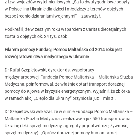
z tzw. wyjazdów wytchnieniowych. „Są to dwutygodniowe pobyty
w Polsce i na Ukrainie dla dzieci i młodzieży z terenów objętych
bezpośrednio działaniami wojennymi” – zauważył.
Podkreślił, że w zeszłym roku wsparciem z Caritas diecezjalnych
zostało objętych ok. 24 tys. osób.
Filarem pomocy Fundacji Pomoc Maltańska od 2014 roku jest
rozwój ratownictwa medycznego w Ukrainie
Dr Rafał Szepietowski, dyrektor ds. współpracy
międzynarodowej, Fundacja Pomoc Maltańska – Maltańska Służba
Medyczna, poinformował, że właśnie dotarł transport doraźnej
pomocy do Kijowa w kryzysie energetycznym. Wyjaśnił, że zbiórka
w ramach akcji „Ciepło dla Ukrainy” przyniosła już 1 mln zł.
Dr Szepietowski wskazał, że w sumie Fundacja Pomoc Maltańska –
Maltańska Służba Medyczna zrealizowała już 550 transportów na
Ukrainę (leki, sprzęt medyczny, agregaty prądotwórcze, żywność,
sprzęt medyczny). „Oprócz doraźnej pomocy humanitarnej