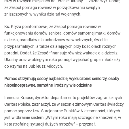
razy w różnych miejscach na terenie Ukrainy” – zaznaczył. Dodał,
że Zespół pomaga również w porządkowaniu świątyń
zniszczonych w wyniku działań wojennych.
Ks. Kryża poinformował, że Zespół pomaga również w
funkcjonowaniu domów seniora, domów samotnej matki, domów
dziecka, ośrodków dla uchodźców wewnętrznych, świetlic
przyparafialnych, a także działających przy kościołach różnych
poradni. Dodał, że Zespół finansuje również wakacje dla dzieci z
Ukrainy oraz w ubiegłym roku pomógł wyjechać grupie młodzieży
do Rzymu na Jubileusz Młodych.
Pomoc otrzymują osoby najbardziej wykluczone: seniorzy, osoby
niepełnosprawne, samotne i rodziny wielodzietne
Ireneusz Krause, dyrektor departamentu projektów zagranicznych
Caritas Polska, zaznaczył, że w sezonie zimowym Caritas świadczy
pomoc poprzez tzw. Stacjonarne Punktów Niezłomności, których
jest w Ukrainie siedem. „W tym roku mają szczególne znaczenie, w
katastrofalnej sytuacji dużych mrozów” – przyznał.