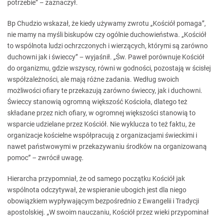
potrzebie” – zaznaczył.
Bp Chudzio wskazał, że kiedy używamy zwrotu „Kościół pomaga”,
nie mamy na myśli biskupów czy ogólnie duchowieństwa. „Kościół
to wspólnota ludzi ochrzczonych i wierzących, którymi są zarówno
duchowni jak i świeccy” – wyjaśnił. „Św. Paweł porównuje Kościół
do organizmu, gdzie wszyscy, równi w godności, pozostają w ścisłej
współzależności, ale mają różne zadania. Według swoich
możliwości ofiary te przekazują zarówno świeccy, jak i duchowni.
Świeccy stanowią ogromną większość Kościoła, dlatego też
składane przez nich ofiary, w ogromnej większości stanowią to
wsparcie udzielane przez Kościół. Nie wyklucza to też faktu, że
organizacje kościelne współpracują z organizacjami świeckimi i
nawet państwowymi w przekazywaniu środków na organizowaną
pomoc” – zwrócił uwagę.
Hierarcha przypomniał, że od samego początku Kościół jak
wspólnota odczytywał, że wspieranie ubogich jest dla niego
obowiązkiem wypływającym bezpośrednio z Ewangelii i Tradycji
apostolskiej. „W swoim nauczaniu, Kościół przez wieki przypominał