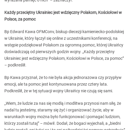
wyrażana pamięć o nich” – zaznaczył.
Każdy przeciętny Ukrainiec jest wdzięczny Polakom, Kościołowi w
Polsce, za pomoc
Bp Edward Kawa OFMConv, biskup diecezji kamieniecko-podolskiej
w Ukrainie, który łączył się online z uczestnikami konferencji, na
wstępie podziękował Polakom za ogromną pomoc, której Ukraińcy
doświadczają od pierwszych godzin wojny. „Każdy przeciętny
Ukrainiec jest wdzięczny Polakom, Kościołowi w Polsce, za pomoc”
– podkreślił.
Bp Kawa przyznał, że to nie była akcja jednorazowa czy przypływ
emocji, ale ta pomoc jest kontynuowana przez cztery lata.
Podkreślił, że w tej sytuacji wojny Ukraińcy nie czują się sami.
„Wiem, że ludzie za nas się modlą i modlitwa przynosi nam siłę, że
nadal tu jesteśmy, staramy się żyć i organizować życie, aby w
warunkach wojny można było funkcjonować i pomagać ludziom,
którzy zostali tutaj” – mówił. Dodał, że bogaci wyjechali, a „biedni