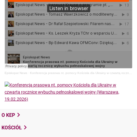
Episkopat News
·
Konferencja prasowa nt. pomocy Kościoła dla Ukrainy w czwartą rocznicę wybuchu pełnoskalowej wojny
O KEP
KOŚCIÓŁ