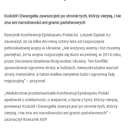
Kościół i Ewangelia zawsze jest po stronie tych, którzy cierpią, i nie
zna ani narodowości ani granic państwowych
Rzecznik Konferencji Episkopatu Polski ks. Leszek Gęsiak SJ
zauważył, że za kilka dni miną cztery lata od rozpoczęcia
pełnoskalowej wojny w Ukrainie. „Ale wszyscy wiemy i też musimy
pamiętać, że ta wojna rozpoczęła się dużo wcześniej, w 2014 roku,
przez ówczesne działania Rosji wobec Ukrainy. Ten konflikt
spowodował ogromne straty w ludziach, niewyobrażalne wprost
straty materialne, a także wielkie cierpienie ludzi i ogromną falę
migracyjną” – przyznał.
„Wielokrotnie przedstawiciele Konferencji Episkopatu Polski
apelowali o solidarność, o wsparcie, o bycie z tymi, którzy cierpią,
ponieważ Kościół i Ewangelia zawsze jest po stronie tych, którzy
cierpią, i nie zna ani narodowości ani granic państwowych” –
zaznaczył Rzecznik KEP.