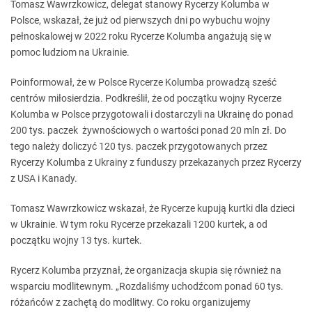
Tomasz Wawrzkowicz, delegat stanowy Rycerzy Kolumba w
Polsce, wskazał, że już od pierwszych dni po wybuchu wojny
pełnoskalowej w 2022 roku Rycerze Kolumba angażują się w
pomoc ludziom na Ukrainie.
Poinformował, że w Polsce Rycerze Kolumba prowadzą sześć
centrów miłosierdzia. Podkreślił, że od początku wojny Rycerze
Kolumba w Polsce przygotowali i dostarczyli na Ukrainę do ponad
200 tys. paczek żywnościowych o wartości ponad 20 mln zł. Do
tego należy doliczyć 120 tys. paczek przygotowanych przez
Rycerzy Kolumba z Ukrainy z funduszy przekazanych przez Rycerzy
z USA i Kanady.
Tomasz Wawrzkowicz wskazał, że Rycerze kupują kurtki dla dzieci
w Ukrainie. W tym roku Rycerze przekazali 1200 kurtek, a od
początku wojny 13 tys. kurtek.
Rycerz Kolumba przyznał, że organizacja skupia się również na
wsparciu modlitewnym. „Rozdaliśmy uchodźcom ponad 60 tys.
różańców z zachętą do modlitwy. Co roku organizujemy