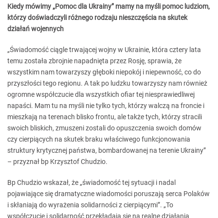
Kiedy mówimy „Pomoc dla Ukrainy” mamy na myśli pomoc ludziom,
którzy doświadczyli różnego rodzaju nieszczęścia na skutek
działań wojennych
„Świadomość ciągle trwającej wojny w Ukrainie, która cztery lata
temu została zbrojnie napadnięta przez Rosję, sprawia, że
wszystkim nam towarzyszy głęboki niepokój i niepewność, co do
przyszłości tego regionu. A tak po ludzku towarzyszy nam również
ogromne współczucie dla wszystkich ofiar tej niesprawiedliwej
napaści. Mam tu na myśli nie tylko tych, którzy walczą na froncie i
mieszkają na terenach blisko frontu, ale także tych, którzy stracili
swoich bliskich, zmuszeni zostali do opuszczenia swoich domów
czy cierpiących na skutek braku właściwego funkcjonowania
struktury krytycznej państwa, bombardowanej na terenie Ukrainy”
– przyznał bp Krzysztof Chudzio.
Bp Chudzio wskazał, że „świadomość tej sytuacji i nadal
pojawiające się dramatyczne wiadomości poruszają serca Polaków
i skłaniają do wyrażenia solidarności z cierpiącymi”. „To
współczucie i solidarność przekładają się na realne działania