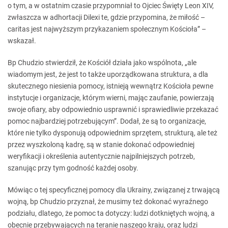
o tym, a w ostatnim czasie przypomniał to Ojciec Święty Leon XIV,
zwłaszcza w adhortacji Dilexi te, gdzie przypomina, że miłość –
caritas jest najwyższym przykazaniem społecznym Kościoła” –
wskazał.
Bp Chudzio stwierdził, że Kościół działa jako wspólnota, „ale
wiadomym jest, że jest to także uporządkowana struktura, a dla
skutecznego niesienia pomocy, istnieją wewnątrz Kościoła pewne
instytucje i organizacje, którym wierni, mając zaufanie, powierzają
swoje ofiary, aby odpowiednio usprawnić i sprawiedliwie przekazać
pomoc najbardziej potrzebującym”. Dodał, że są to organizacje,
które nie tylko dysponują odpowiednim sprzętem, strukturą, ale też
przez wyszkoloną kadrę, są w stanie dokonać odpowiedniej
weryfikacji i określenia autentycznie najpilniejszych potrzeb,
szanując przy tym godność każdej osoby.
Mówiąc o tej specyficznej pomocy dla Ukrainy, związanej z trwającą
wojną, bp Chudzio przyznał, że musimy też dokonać wyraźnego
podziału, dlatego, że pomoc ta dotyczy: ludzi dotkniętych wojną, a
obecnie przebywających na teranie naszego kraju, oraz ludzi