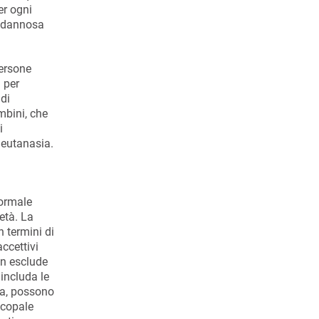
er ogni
e dannosa
persone
 per
 di
mbini, che
i
l'eutanasia.
formale
età. La
n termini di
accettivi
on esclude
 includa le
nna, possono
scopale