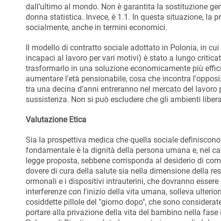
dall’ultimo al mondo. Non è garantita la sostituzione gene
donna statistica. Invece, è 1.1. In questa situazione, la
socialmente, anche in termini economici.
Il modello di contratto sociale adottato in Polonia, in cu
incapaci al lavoro per vari motivi) è stato a lungo critic
trasformarlo in una soluzione economicamente più efficiente
aumentare l'età pensionabile, cosa che incontra l'opposi
tra una decina d’anni entreranno nel mercato del lavoro 
sussistenza. Non si può escludere che gli ambienti liberal
Valutazione Etica
Sia la prospettiva medica che quella sociale definiscono l
fondamentale è la dignità della persona umana e, nel ca
legge proposta, sebbene corrisponda al desiderio di comodi
dovere di cura della salute sia nella dimensione della respo
ormonali e i dispositivi intrauterini, che dovranno ess
interferenze con l'inizio della vita umana, solleva ulteri
cosiddette pillole del "giorno dopo", che sono considerat
portare alla privazione della vita del bambino nella fase 