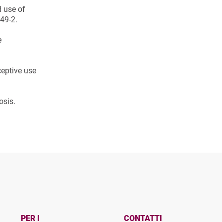
d use of
49-2.
e
ceptive use
osis.
PER I
CONTATTI