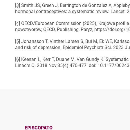
[3]
Smith JS, Green J, Berrington de Gonzalez A, Appleby 
hormonal contraceptives: a systematic review. Lancet.
[4]
OECD/European Commission (2025), Krajowe profile 
nowotworów, OECD, Publishing, Paryż, https://doi.org/1
[5]
Johansson T, Vinther Larsen S, Bui M, Ek WE, Karlsso
and risk of depression. Epidemiol Psychiatr Sci. 2023
[6]
Keenan L, Kerr T, Duane M, Van Gundy K. Systematic
Linacre Q. 2018 Nov;85(4):470-477. doi: 10.1177/002
EPISCOPATO