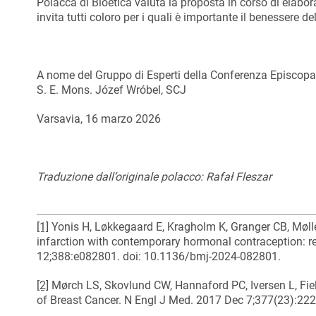
Polacca di Bioetica valuta la proposta in corso di elab
invita tutti coloro per i quali è importante il benessere d
A nome del Gruppo di Esperti della Conferenza Episcopal
S. E. Mons. Józef Wróbel, SCJ
Varsavia, 16 marzo 2026
Traduzione dall’originale polacco: Rafał Fleszar
[1]
Yonis H, Løkkegaard E, Kragholm K, Granger CB, Mølle
infarction with contemporary hormonal contraception: re
12;388:e082801. doi: 10.1136/bmj-2024-082801.
[2]
Mørch LS, Skovlund CW, Hannaford PC, Iversen L, Fie
of Breast Cancer. N Engl J Med. 2017 Dec 7;377(23):2