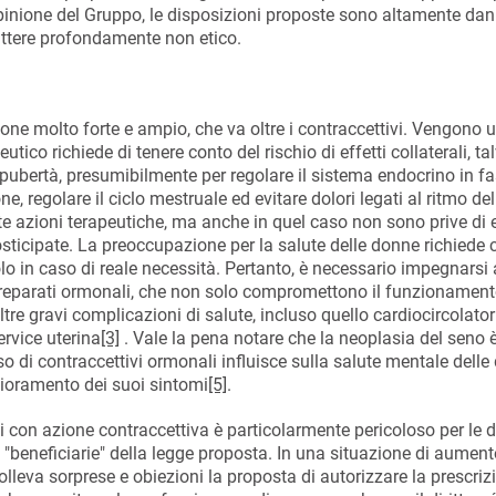
pinione del Gruppo, le disposizioni proposte sono altamente da
rattere profondamente non etico.
ne molto forte e ampio, che va oltre i contraccettivi. Vengono ut
tico richiede di tenere conto del rischio di effetti collaterali, ta
a pubertà, presumibilmente per regolare il sistema endocrino in fa
regolare il ciclo mestruale ed evitare dolori legati al ritmo della
 azioni terapeutiche, ma anche in quel caso non sono prive di e
 posticipate. La preoccupazione per la salute delle donne richiede
lo in caso di reale necessità. Pertanto, è necessario impegnarsi 
 preparati ormonali, che non solo compromettono il funzionament
tre gravi complicazioni di salute, incluso quello cardiocircolator
ervice uterina
[3]
. Vale la pena notare che la neoplasia del seno è
l'uso di contraccettivi ormonali influisce sulla salute mentale dell
gioramento dei suoi sintomi
[5]
.
i con azione contraccettiva è particolarmente pericoloso per le 
li "beneficiarie" della legge proposta. In una situazione di aument
solleva sorprese e obiezioni la proposta di autorizzare la prescriz