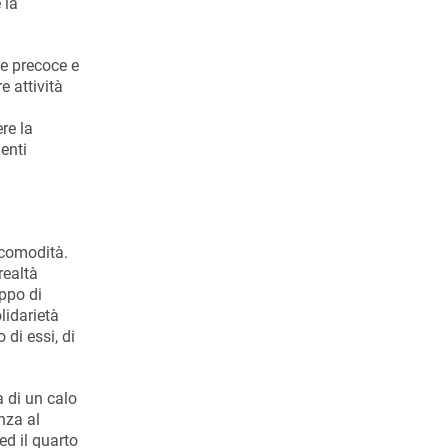
 la
le precoce e
e attività
re la
enti
 comodità.
realtà
uppo di
olidarietà
 di essi, di
a di un calo
nza al
ed il quarto