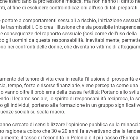
 che esercitano la professione medica, ma non hanno il diritto né
, al fine di escludere controindicazioni all'uso di tali preparati.
uò portare a comportamenti sessuali a rischio, iniziazione sessua
trasmissibili. Ciò crea l'illusione che sia possibile intraprender
le conseguenze del rapporto sessuale (così come dell'uso della
 gli uomini da questa responsabilità. Inevitabilmente, permette
rio nei confronti delle donne, che diventano vittime di atteggiam
nto del tenore di vita crea in realtà l'illusione di prosperità e
cia, tempo, forza e risorse finanziarie, viene percepita come una 
io vanno oltre il problema della bassa fertilità; Portano allo svil
endo il legame sociale, lo spirito di responsabilità reciproca, la s
no gli individui, portano alla formazione in un gruppo significativo
guenze sociali su scala macro.
anno cercato di sensibilizzare l'opinione pubblica sulla minacci
anno ragione a coloro che 30 e 20 anni fa avvertivano che la tende
lmente, il tasso di fecondità in Polonia è il più basso d'Europa 