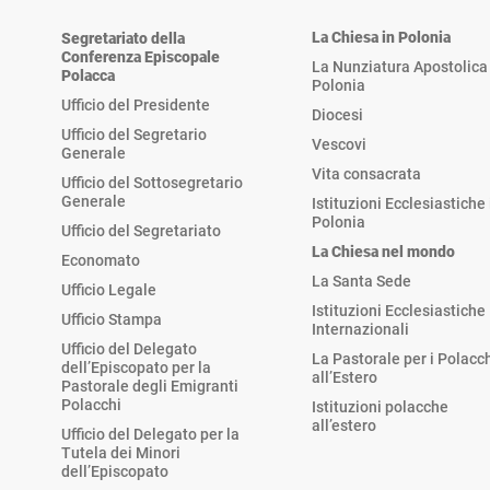
La Chiesa in Polonia
Segretariato della
Conferenza Episcopale
La Nunziatura Apostolica 
Polacca
Polonia
Ufficio del Presidente
Diocesi
Ufficio del Segretario
Vescovi
Generale
Vita consacrata
Ufficio del Sottosegretario
Generale
Istituzioni Ecclesiastiche 
Polonia
Ufficio del Segretariato
La Chiesa nel mondo
Economato
La Santa Sede
Ufficio Legale
Istituzioni Ecclesiastiche
Ufficio Stampa
Internazionali
Ufficio del Delegato
La Pastorale per i Polacc
dell’Episcopato per la
all’Estero
Pastorale degli Emigranti
Polacchi
Istituzioni polacche
all’estero
Ufficio del Delegato per la
Tutela dei Minori
dell’Episcopato