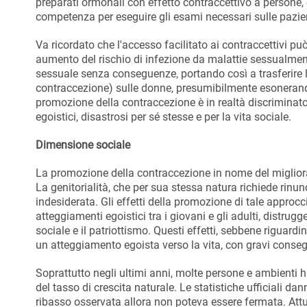
preparati ormonali con effetto contraccettivo a persone,
competenza per eseguire gli esami necessari sulle pazienti
Va ricordato che l'accesso facilitato ai contraccettivi p
aumento del rischio di infezione da malattie sessualmente 
sessuale senza conseguenze, portando così a trasferire 
contraccezione) sulle donne, presumibilmente esonerando
promozione della contraccezione è in realtà discriminato
egoistici, disastrosi per sé stesse e per la vita sociale.
Dimensione sociale
La promozione della contraccezione in nome del migliorame
La genitorialità, che per sua stessa natura richiede rinun
indesiderata. Gli effetti della promozione di tale approcc
atteggiamenti egoistici tra i giovani e gli adulti, distrugg
sociale e il patriottismo. Questi effetti, sebbene riguardi
un atteggiamento egoista verso la vita, con gravi conse
Soprattutto negli ultimi anni, molte persone e ambienti h
del tasso di crescita naturale. Le statistiche ufficiali d
ribasso osservata allora non poteva essere fermata. Attua