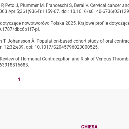
P, Peto J, Plummer M, Franceschi S, Beral V. Cervical cancer an
 2003 Apr 5;361(9364):1159-67. doi: 10.1016/s0140-6736(03)129
dotyczące nowotworów: Polska 2025, Krajowe profile dotycząc
0.1787/dbc6b1f7-pl.
n T, Johansson Å. Population-based cohort study of oral contra
 Jun 12;32:e39. doi: 10.1017/S2045796023000525.
 Review of Hormonal Contraception and Risk of Venous Thromb
4363918816683.
1
CHIESA