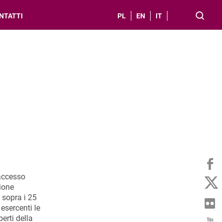
NTATTI
PL
EN
IT
'accesso
zione
 sopra i 25
 esercenti le
erti della