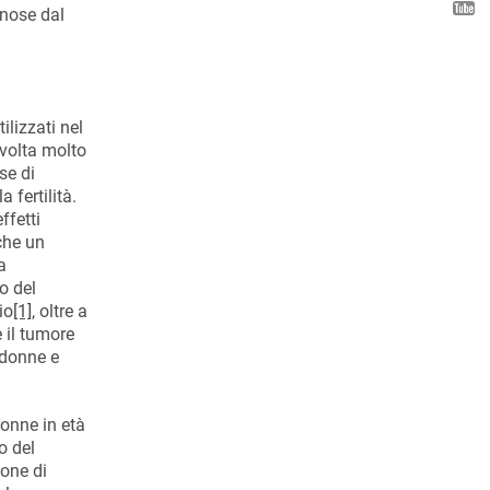
nnose dal
ilizzati nel
lvolta molto
se di
 fertilità.
ffetti
 che un
a
o del
io
[1]
, oltre a
 il tumore
e donne e
donne in età
o del
ione di