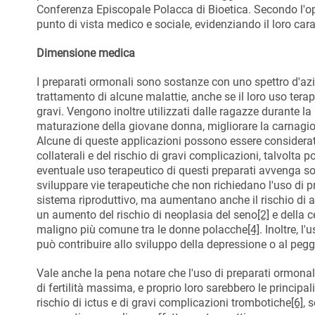
Conferenza Episcopale Polacca di Bioetica. Secondo l'o
punto di vista medico e sociale, evidenziando il loro ca
Dimensione medica
I preparati ormonali sono sostanze con uno spettro d'azio
trattamento di alcune malattie, anche se il loro uso terapeu
gravi. Vengono inoltre utilizzati dalle ragazze durante l
maturazione della giovane donna, migliorare la carnagione, 
Alcune di queste applicazioni possono essere considerate
collaterali e del rischio di gravi complicazioni, talvolta
eventuale uso terapeutico di questi preparati avvenga so
sviluppare vie terapeutiche che non richiedano l'uso di
sistema riproduttivo, ma aumentano anche il rischio di al
un aumento del rischio di neoplasia del seno
[2]
e della c
maligno più comune tra le donne polacche
[4]
. Inoltre, 
può contribuire allo sviluppo della depressione o al peg
Vale anche la pena notare che l'uso di preparati ormonal
di fertilità massima, e proprio loro sarebbero le principa
rischio di ictus e di gravi complicazioni trombotiche
[6]
, 