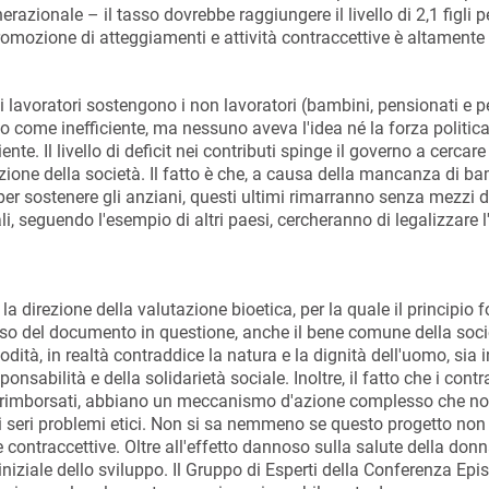
razionale – il tasso dovrebbe raggiungere il livello di 2,1 figli p
 promozione di atteggiamenti e attività contraccettive è altament
i i lavoratori sostengono i non lavoratori (bambini, pensionati e 
ato come inefficiente, ma nessuno aveva l'idea né la forza politica
. Il livello di deficit nei contributi spinge il governo a cercare
zione della società. Il fatto è che, a causa della mancanza di ba
per sostenere gli anziani, questi ultimi rimarranno senza mezzi d
i, seguendo l'esempio di altri paesi, cercheranno di legalizzare 
a direzione della valutazione bioetica, per la quale il principio 
so del documento in questione, anche il bene comune della soci
tà, in realtà contraddice la natura e la dignità dell'uomo, sia i
nsabilità e della solidarietà sociale. Inoltre, il fatto che i contr
ere rimborsati, abbiano un meccanismo d'azione complesso che n
ori seri problemi etici. Non si sa nemmeno se questo progetto non
e contraccettive. Oltre all'effetto dannoso sulla salute della do
iniziale dello sviluppo. Il Gruppo di Esperti della Conferenza Epi