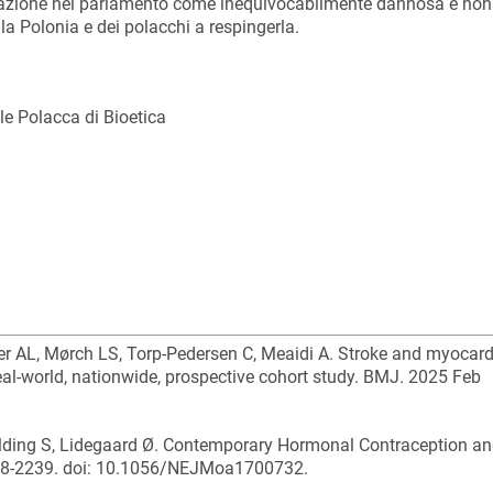
orazione nel parlamento come inequivocabilmente dannosa e non 
ella Polonia e dei polacchi a respingerla.
e Polacca di Bioetica
r AL, Mørch LS, Torp-Pedersen C, Meaidi A. Stroke and myocard
al-world, nationwide, prospective cohort study. BMJ. 2025 Feb
lding S, Lidegaard Ø. Contemporary Hormonal Contraception an
228-2239. doi: 10.1056/NEJMoa1700732.