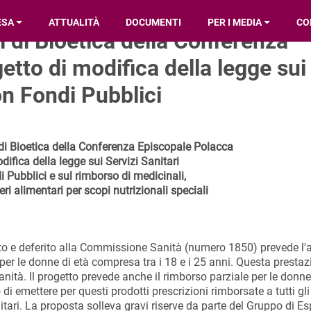
ESA
ATTUALITÀ
DOCUMENTI
PER I MEDIA
CO
i di Bioetica della Conferenza
etto di modifica della legge sui
con Fondi Pubblici
 di Bioetica della Conferenza Episcopale Polacca
difica della legge sui Servizi Sanitari
i Pubblici e sul rimborso di medicinali,
eri alimentari per scopi nutrizionali speciali
nto e deferito alla Commissione Sanità (numero 1850) prevede l
ni, per le donne di età compresa tra i 18 e i 25 anni. Questa presta
ità. Il progetto prevede anche il rimborso parziale per le donne
 di emettere per questi prodotti prescrizioni rimborsate a tutti gli
tari. La proposta solleva gravi riserve da parte del Gruppo di Esp