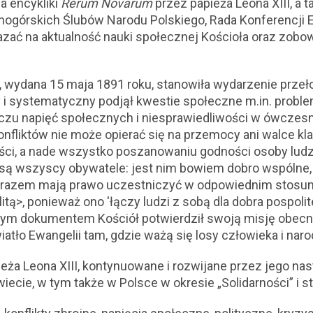
a encykliki
Rerum Novarum
przez papieża Leona XIII, a 
nogórskich Ślubów Narodu Polskiego, Rada Konferencji E
zać na aktualność nauki społecznej Kościoła oraz zobo
, wydana 15 maja 1891 roku, stanowiła wydarzenie prze
i systematyczny podjął kwestie społeczne m.in. proble
iczu napięć społecznych i niesprawiedliwości w ówczes
onfliktów nie może opierać się na przemocy ani walce kl
ości, a nade wszystko poszanowaniu godności osoby ludzk
są wszyscy obywatele: jest nim bowiem dobro wspólne, 
y razem mają prawo uczestniczyć w odpowiednim stosun
>, ponieważ ono 'łączy ludzi z sobą dla dobra pospoliteg
m dokumentem Kościół potwierdził swoją misję obecno
tło Ewangelii tam, gdzie ważą się losy człowieka i nar
ża Leona XIII, kontynuowane i rozwijane przez jego na
ecie, w tym także w Polsce w okresie „Solidarności” i 