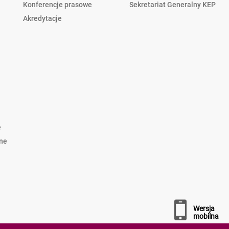
Konferencje prasowe
Sekretariat Generalny KEP
Akredytacje
e
lne
wersja
mobilna