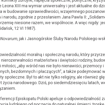
 konflikty zbrojne, napięcia społeczne, polityczne, kryz
 Leona XIII ma wymiar uniwersalny i jest aktualne do dz
a w budowanie sprawiedliwości, wzajemnego poszanowa
 narodu, zgodnie z przesłaniem Jana Pawła II: „Solidarno
o brzemię niesione razem, we wspólnocie. A więc nigdy: j
Gdańsk, 12 VI 1987).
 Novarum
, jak i Jasnogórskie Śluby Narodu Polskiego w
wiedzialność moralną i społeczną narodu, który przyrzek
 nierozerwalności małżeństwa i świętości rodziny, bud
i miłości, „aby wśród nas nie było nienawiści, przemocy i 
odnych, bezdomnych i płaczących”, a także podejmować 
y społeczne. Był to akt nie tylko religijny, ale również g
łt życia narodowego. Dziś, po siedemdziesięciu latach,
ązaniem.
erencji Episkopatu Polski apeluje o odpowiedzialność z
życia ludzkiego od poczęcia do naturalnej śmierci, trosk