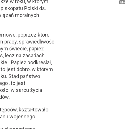
także w roku, w którym
piskopatu Polski ds.
wiązań moralnych
łomowe, poprzez które
m pracy, sprawiedliwości
nym świecie, papież
as, lecz na zasadach
iej. Papież podkreślał,
to jest dobro, w którym
ku. Stąd państwo
o', to jest
ści w sercu życia
odów.
stępców, kształtowało
stanu wojennego.