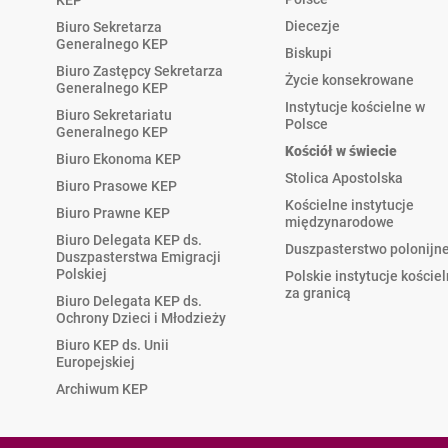
KEP
Diecezje
Biuro Sekretarza
Generalnego KEP
Biskupi
Biuro Zastępcy Sekretarza
Życie konsekrowane
Generalnego KEP
Instytucje kościelne w
Biuro Sekretariatu
Polsce
Generalnego KEP
Kościół w świecie
Biuro Ekonoma KEP
Stolica Apostolska
Biuro Prasowe KEP
Kościelne instytucje
Biuro Prawne KEP
międzynarodowe
Biuro Delegata KEP ds.
Duszpasterstwo polonijn
Duszpasterstwa Emigracji
Polskiej
Polskie instytucje koście
za granicą
Biuro Delegata KEP ds.
Ochrony Dzieci i Młodzieży
Biuro KEP ds. Unii
Europejskiej
Archiwum KEP