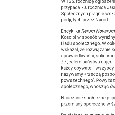
W 135. rocznicę ogłoszeni
przypada 70. rocznica Jas
Społecznych pragnie wska
podjętych przez Naród.
Encyklika
Rerum Novarum
Kościół w sposób wyraźny 
i ładu społecznego. W obl
wskazał, że rozwiązanie k
sprawiedliwości, solidarn
że „celem państwa objęci 
każdy obywatel i wszysc
nazywamy <rzeczą pospolitą
powszechnego”. Powyższy
społecznego, wnosząc świa
Nauczanie społeczne papie
przemiany społeczne w świ