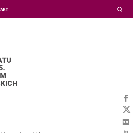
TAKT
ATU
5.
UM
SKICH