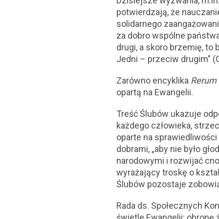
Dzisiejsze wyzwania, m.in.
potwierdzają, że nauczanie
solidarnego zaangażowani
za dobro wspólne państwa i
drugi, a skoro brzemię, t
Jedni – przeciw drugim” (
Zarówno encyklika
Rerum
opartą na Ewangelii.
Treść Ślubów ukazuje odpo
każdego człowieka, strzec
oparte na sprawiedliwości 
dobrami, „aby nie było gł
narodowymi i rozwijać cnot
wyrażający troskę o kszta
Ślubów pozostaje zobowi
Rada ds. Społecznych Konf
świetle Ewangelii: obronę 