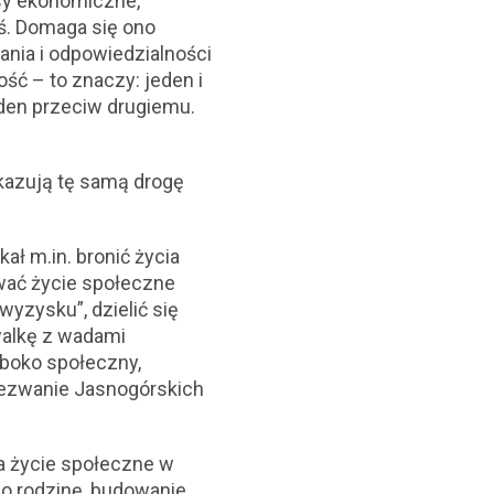
ysy ekonomiczne,
iś. Domaga się ono
nia i odpowiedzialności
ść – to znaczy: jeden i
eden przeciw drugiemu.
skazują tę samą drogę
ał m.in. bronić życia
ować życie społeczne
wyzysku”, dzielić się
walkę z wadami
łęboko społeczny,
 wezwanie Jasnogórskich
a życie społeczne w
ę o rodzinę, budowanie