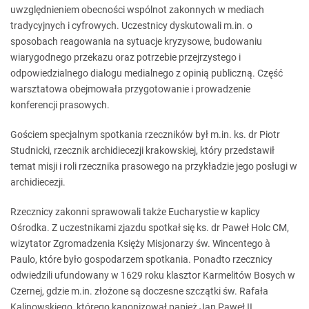
uwzględnieniem obecności wspólnot zakonnych w mediach
tradycyjnych i cyfrowych. Uczestnicy dyskutowali m.in. o
sposobach reagowania na sytuacje kryzysowe, budowaniu
wiarygodnego przekazu oraz potrzebie przejrzystego i
odpowiedzialnego dialogu medialnego z opinią publiczną. Część
warsztatowa obejmowała przygotowanie i prowadzenie
konferencji prasowych.
Gościem specjalnym spotkania rzeczników był m.in. ks. dr Piotr
Studnicki, rzecznik archidiecezji krakowskiej, który przedstawił
temat misji i roli rzecznika prasowego na przykładzie jego posługi w
archidiecezji.
Rzecznicy zakonni sprawowali także Eucharystie w kaplicy
Ośrodka. Z uczestnikami zjazdu spotkał się ks. dr Paweł Holc CM,
wizytator Zgromadzenia Księży Misjonarzy św. Wincentego à
Paulo, które było gospodarzem spotkania. Ponadto rzecznicy
odwiedzili ufundowany w 1629 roku klasztor Karmelitów Bosych w
Czernej, gdzie m.in. złożone są doczesne szczątki św. Rafała
Kalinowskiego, którego kanonizował papież Jan Paweł II.