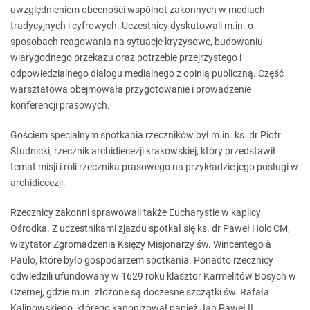
uwzględnieniem obecności wspólnot zakonnych w mediach
tradycyjnych i cyfrowych. Uczestnicy dyskutowali m.in. o
sposobach reagowania na sytuacje kryzysowe, budowaniu
wiarygodnego przekazu oraz potrzebie przejrzystego i
odpowiedzialnego dialogu medialnego z opinią publiczną. Część
warsztatowa obejmowała przygotowanie i prowadzenie
konferencji prasowych.
Gościem specjalnym spotkania rzeczników był m.in. ks. dr Piotr
Studnicki, rzecznik archidiecezji krakowskiej, który przedstawił
temat misji i roli rzecznika prasowego na przykładzie jego posługi w
archidiecezji.
Rzecznicy zakonni sprawowali także Eucharystie w kaplicy
Ośrodka. Z uczestnikami zjazdu spotkał się ks. dr Paweł Holc CM,
wizytator Zgromadzenia Księży Misjonarzy św. Wincentego à
Paulo, które było gospodarzem spotkania. Ponadto rzecznicy
odwiedzili ufundowany w 1629 roku klasztor Karmelitów Bosych w
Czernej, gdzie m.in. złożone są doczesne szczątki św. Rafała
Kalinowskiego, którego kanonizował papież Jan Paweł II.