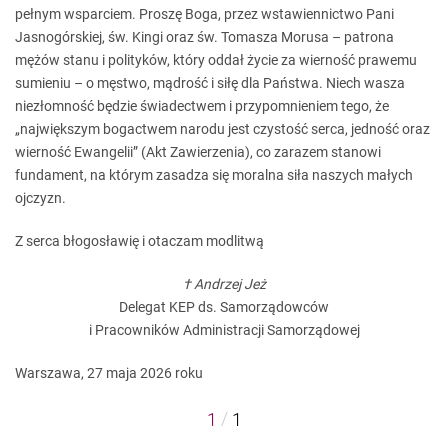
pełnym wsparciem. Proszę Boga, przez wstawiennictwo Pani
Jasnogórskiej, św. Kingi oraz św. Tomasza Morusa – patrona
mężów stanu i polityków, który oddał życie za wierność prawemu
sumieniu – o męstwo, mądrość i siłę dla Państwa. Niech wasza
niezłomność będzie świadectwem i przypomnieniem tego, że
„największym bogactwem narodu jest czystość serca, jedność oraz
wierność Ewangelii” (Akt Zawierzenia), co zarazem stanowi
fundament, na którym zasadza się moralna siła naszych małych
ojczyzn.
Z serca błogosławię i otaczam modlitwą
† Andrzej Jeż
Delegat KEP ds. Samorządowców
i Pracowników Administracji Samorządowej
Warszawa, 27 maja 2026 roku
/
1
1