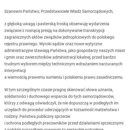
Szanowni Państwo, Przedstawiciele Władz Samorządowych,
z głęboką uwagą i pasterską troską obserwuję wydarzenia
związane z rosnącą presją na dokonywanie transkrypcji
zagranicznych aktów związków jednopłciowych do polskiego
rejestru prawnego. Wyroki sądów oraz nowe wytyczne
administracyjne stawiają Państwa, jako gospodarzy naszych miast
i gmin oraz zwierzchników administracji lokalnej, przed bardzo
trudnym wyborem między technicznym wdrażaniem narzucanych
interpretacji
a wiernością prawemu sumieniu i polskiemu prawu zasadniczemu.
W tym szczególnym czasie pragnę skierować słowa uznania,
solidarności i duchowego wsparcia do tych samorządowców,
którzy z odwagą oświadczyli, że nie dopuszczą w podległych im
urzędach do procedur uderzających w tożsamość małżeństwa i
rodziny. Państwa publiczny sprzeciw
i ochrona podległych pracowników przed działaniami sprzecznymi
z polskim porządkiem prawnym to niezwykle potrzebne