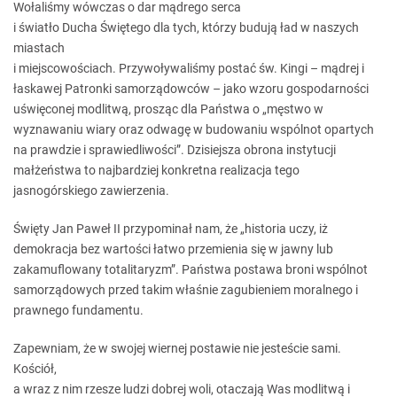
Wołaliśmy wówczas o dar mądrego serca
i światło Ducha Świętego dla tych, którzy budują ład w naszych
miastach
i miejscowościach. Przywoływaliśmy postać św. Kingi – mądrej i
łaskawej Patronki samorządowców – jako wzoru gospodarności
uświęconej modlitwą, prosząc dla Państwa o „męstwo w
wyznawaniu wiary oraz odwagę w budowaniu wspólnot opartych
na prawdzie i sprawiedliwości”. Dzisiejsza obrona instytucji
małżeństwa to najbardziej konkretna realizacja tego
jasnogórskiego zawierzenia.
Święty Jan Paweł II przypominał nam, że „historia uczy, iż
demokracja bez wartości łatwo przemienia się w jawny lub
zakamuflowany totalitaryzm”. Państwa postawa broni wspólnot
samorządowych przed takim właśnie zagubieniem moralnego i
prawnego fundamentu.
Zapewniam, że w swojej wiernej postawie nie jesteście sami.
Kościół,
a wraz z nim rzesze ludzi dobrej woli, otaczają Was modlitwą i