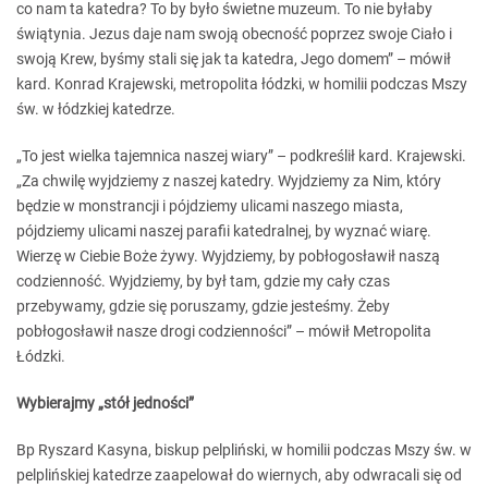
co nam ta katedra? To by było świetne muzeum. To nie byłaby
świątynia. Jezus daje nam swoją obecność poprzez swoje Ciało i
swoją Krew, byśmy stali się jak ta katedra, Jego domem” – mówił
kard. Konrad Krajewski, metropolita łódzki, w homilii podczas Mszy
św. w łódzkiej katedrze.
„To jest wielka tajemnica naszej wiary” – podkreślił kard. Krajewski.
„Za chwilę wyjdziemy z naszej katedry. Wyjdziemy za Nim, który
będzie w monstrancji i pójdziemy ulicami naszego miasta,
pójdziemy ulicami naszej parafii katedralnej, by wyznać wiarę.
Wierzę w Ciebie Boże żywy. Wyjdziemy, by pobłogosławił naszą
codzienność. Wyjdziemy, by był tam, gdzie my cały czas
przebywamy, gdzie się poruszamy, gdzie jesteśmy. Żeby
pobłogosławił nasze drogi codzienności” – mówił Metropolita
Łódzki.
Wybierajmy „stół jedności”
Bp Ryszard Kasyna, biskup pelpliński, w homilii podczas Mszy św. w
pelplińskiej katedrze zaapelował do wiernych, aby odwracali się od