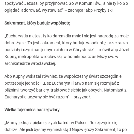
spożywać Jezusa, by przyjmować Go w Komunii św., a nie tylko Go
oglądać, adorować, wystawiać” – zachęcał abp Przybylski.
Sakrament, który buduje wspólnotę
„Eucharystia nie jest tylko darem dla mnie i nie jest nagrodą za moje
dobre życie. To jest sakrament, który buduje wspólnotę, przekracza
podziały i czyni nas jednym ciałem w Chrystusie” – mówił abp Józef
Kupny, metropolita wrocławski, w homilii podczas Mszy św. w
archikatedrze wrocławskiej.
Abp Kupny wskazał również, że współczesny świat szczególnie
potrzebuje jedności. „Bez Eucharystii łatwo nam się rozmijać z
bliźnimi, tworzyć bariery, traktować siebie jak obcych. Natomiast z
Eucharystią uczymy się być razem” – przyznał.
Wielka tajemnica naszej wiary
„Mamy jedną z piękniejszych katedr w Polsce. Rozejrzyjcie się
dobrze. Ale jeśli byśmy wynieśli stąd Najświętszy Sakrament, to po