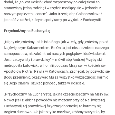
dodał, że „to jest Kościół, choć rozproszony po całej ziemi, to
stanowiący jedną rodzinę i wszędzie modlący się w jedności z
naszym papieżem Leonem”. Jako trzecią abp Galbas wskazał
jedność z ludźmi, których spotykamy po wyjściu z Eucharystii.
Przychodźmy na Eucharystię
„Nigdy nie jesteśmy tak blisko Boga, jak wtedy, gdy jesteśmy przed
Najświętszym Sakramentem. Bo On tu jest niezależnie od naszego
samopoczucia, niezależnie od naszych poglądów i doświadczeń.
Jest rzeczywisty i prawdziwy” – mówił abp Andrzej Przybylski,
metropolita katowicki, w homilii podczas Mszy św. w kościele św.
Apostołów Piotra i Pawła w Katowicach. Zachęcał, by pozwolić się
Bogu przemienić, okazywać Mu za wszystko wdzięczność, karmić
się Jego Ciałem i szukać jedności, także w Kościele.
„Przychodźmy na Eucharystię, jak najczęściej bądźmy na Mszy św.
Nawet jeśli z jakichś powodów nie możemy przyjąć Najświętszej
Eucharystii, tej prawdziwej fizycznej obecności, to karmmy się
Bogiem duchowo. Ale jak to tylko możliwe, zróbmy wszystko, by