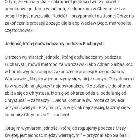
O tym, że Eucharystia – sakrament jedności tworzy nawet z
anonimowego tłumu wspólnotę zjednoczoną w Chrystusie i ze
sobą, i to jest nasza siła, Kościół – przypomniał na Jasnej Górze na
zakończenie procesji Bożego Ciała abp Wacław Depo, metropolita
częstochowski.
Jedność, której doświadczamy podczas Eucharystii
O trzech wymiarach jedności, której doświadczamy podczas
Eucharystii, mówił metropolita warszawski abp Adrian Galbas SAC
w homilii wygłoszonej na zakończenie procesji Bożego Ciała w
Warszawie. „Najpierw jednoczymy się w niej z samym Chrystusem i
to w sposób najgłębszy i najdoskonalszy. Kto zbliża się do ołtarza,
zbliża się do Chrystusa, kto się od ołtarza oddala, oddala się od
Chrystusa” – zaznaczył. „Jedna Komunia św. może człowieka
uczynić świętym. Przyjmujmy ją więc jak najczęściej, łączmy się w
komunii z Chrystusem” – zachęcił.
„Drugim wymiarem jedności, której dostępujemy podczas Mszy
świętej, jest jedność między wierzącymi” – przyznał abp Galbas i