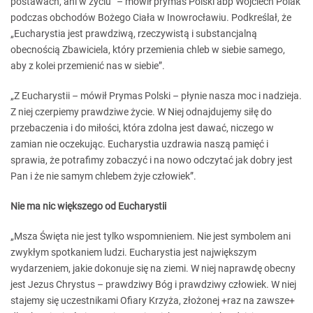
postawach, ani w życiu” – mówił prymas Polski abp Wojciech Polak
podczas obchodów Bożego Ciała w Inowrocławiu. Podkreślał, że
„Eucharystia jest prawdziwą, rzeczywistą i substancjalną
obecnością Zbawiciela, który przemienia chleb w siebie samego,
aby z kolei przemienić nas w siebie”.
„Z Eucharystii – mówił Prymas Polski – płynie nasza moc i nadzieja.
Z niej czerpiemy prawdziwe życie. W Niej odnajdujemy siłę do
przebaczenia i do miłości, która zdolna jest dawać, niczego w
zamian nie oczekując. Eucharystia uzdrawia naszą pamięć i
sprawia, że potrafimy zobaczyć i na nowo odczytać jak dobry jest
Pan i że nie samym chlebem żyje człowiek”.
Nie ma nic większego od Eucharystii
„Msza Święta nie jest tylko wspomnieniem. Nie jest symbolem ani
zwykłym spotkaniem ludzi. Eucharystia jest największym
wydarzeniem, jakie dokonuje się na ziemi. W niej naprawdę obecny
jest Jezus Chrystus – prawdziwy Bóg i prawdziwy człowiek. W niej
stajemy się uczestnikami Ofiary Krzyża, złożonej +raz na zawsze+