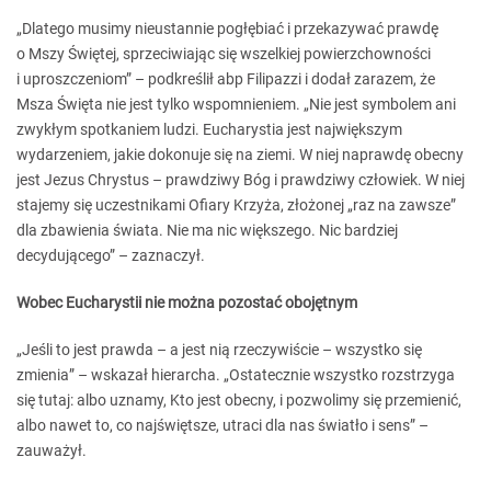
„Dlatego musimy nieustannie pogłębiać i przekazywać prawdę
o Mszy Świętej, sprzeciwiając się wszelkiej powierzchowności
i uproszczeniom” – podkreślił abp Filipazzi i dodał zarazem, że
Msza Święta nie jest tylko wspomnieniem. „Nie jest symbolem ani
zwykłym spotkaniem ludzi. Eucharystia jest największym
wydarzeniem, jakie dokonuje się na ziemi. W niej naprawdę obecny
jest Jezus Chrystus – prawdziwy Bóg i prawdziwy człowiek. W niej
stajemy się uczestnikami Ofiary Krzyża, złożonej „raz na zawsze”
dla zbawienia świata. Nie ma nic większego. Nic bardziej
decydującego” – zaznaczył.
Wobec Eucharystii nie można pozostać obojętnym
„Jeśli to jest prawda – a jest nią rzeczywiście – wszystko się
zmienia” – wskazał hierarcha. „Ostatecznie wszystko rozstrzyga
się tutaj: albo uznamy, Kto jest obecny, i pozwolimy się przemienić,
albo nawet to, co najświętsze, utraci dla nas światło i sens” –
zauważył.