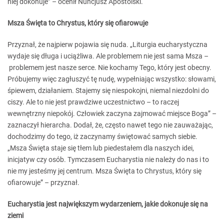
niej dokonuje” – ocenił Nuncjusz Apostolski.
Msza Święta to Chrystus, który się ofiarowuje
Przyznał, że najpierw pojawia się nuda. „Liturgia eucharystyczna
wydaje się długa i uciążliwa. Ale problemem nie jest sama Msza –
problemem jest nasze serce. Nie kochamy Tego, który jest obecny.
Próbujemy więc zagłuszyć tę nudę, wypełniając wszystko: słowami,
śpiewem, działaniem. Stajemy się niespokojni, niemal niezdolni do
ciszy. Ale to nie jest prawdziwe uczestnictwo – to raczej
wewnętrzny niepokój. Człowiek zaczyna zajmować miejsce Boga” –
zaznaczył hierarcha. Dodał, że, często nawet tego nie zauważając,
dochodzimy do tego, iż zaczynamy świętować samych siebie.
„Msza Święta staje się tłem lub piedestałem dla naszych idei,
inicjatyw czy osób. Tymczasem Eucharystia nie należy do nas i to
nie my jesteśmy jej centrum. Msza Święta to Chrystus, który się
ofiarowuje” – przyznał.
Eucharystia jest największym wydarzeniem, jakie dokonuje się na
ziemi