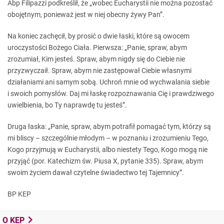
Abp Filipazzi podkreślił, że „wobec Eucharystii nie można pozostać
obojętnym, ponieważ jest w niej obecny żywy Pan”.
Na koniec zachęcił, by prosić o dwie łaski, które są owocem
uroczystości Bożego Ciała. Pierwsza: „Panie, spraw, abym
zrozumiał, Kim jesteś. Spraw, abym nigdy się do Ciebie nie
przyzwyczaił. Spraw, abym nie zastępował Ciebie własnymi
działaniami ani samym sobą. Uchroń mnie od wychwalania siebie
i swoich pomysłów. Daj mi łaskę rozpoznawania Cię i prawdziwego
uwielbienia, bo Ty naprawdę tu jesteś”.
Druga łaska: „Panie, spraw, abym potrafił pomagać tym, którzy są
mi bliscy – szczególnie młodym – w poznaniu i zrozumieniu Tego,
Kogo przyjmują w Eucharystii, albo niestety Tego, Kogo mogą nie
przyjąć (por. Katechizm św. Piusa X, pytanie 335). Spraw, abym
swoim życiem dawał czytelne świadectwo tej Tajemnicy”.
BP KEP
O KEP