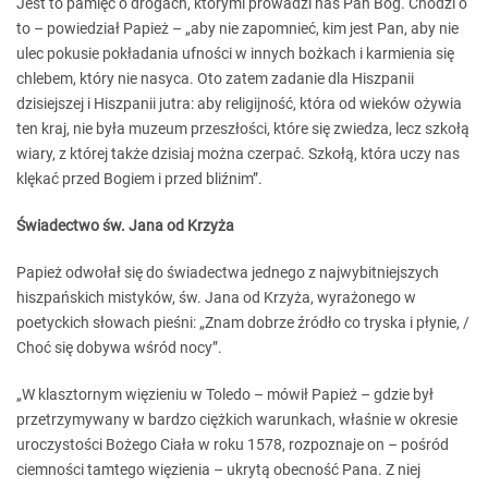
Jest to pamięć o drogach, którymi prowadzi nas Pan Bóg. Chodzi o
to – powiedział Papież – „aby nie zapomnieć, kim jest Pan, aby nie
ulec pokusie pokładania ufności w innych bożkach i karmienia się
chlebem, który nie nasyca. Oto zatem zadanie dla Hiszpanii
dzisiejszej i Hiszpanii jutra: aby religijność, która od wieków ożywia
ten kraj, nie była muzeum przeszłości, które się zwiedza, lecz szkołą
wiary, z której także dzisiaj można czerpać. Szkołą, która uczy nas
klękać przed Bogiem i przed bliźnim”.
Świadectwo św. Jana od Krzyża
Papież odwołał się do świadectwa jednego z najwybitniejszych
hiszpańskich mistyków, św. Jana od Krzyża, wyrażonego w
poetyckich słowach pieśni: „Znam dobrze źródło co tryska i płynie, /
Choć się dobywa wśród nocy”.
„W klasztornym więzieniu w Toledo – mówił Papież – gdzie był
przetrzymywany w bardzo ciężkich warunkach, właśnie w okresie
uroczystości Bożego Ciała w roku 1578, rozpoznaje on – pośród
ciemności tamtego więzienia – ukrytą obecność Pana. Z niej