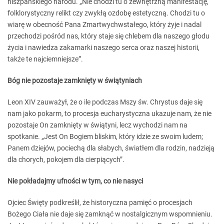
hiszpańskiego narodu. „Nie chodzi tu o zewnętrzną manifestację,
folklorystyczny relikt czy zwykłą ozdobę estetyczną. Chodzi tu o
wiarę w obecność Pana Zmartwychwstałego, który żyje i nadal
przechodzi pośród nas, który staje się chlebem dla naszego głodu
życia i nawiedza zakamarki naszego serca oraz naszej historii,
także te najciemniejsze”.
Bóg nie pozostaje zamknięty w świątyniach
Leon XIV zauważył, że o ile podczas Mszy św. Chrystus daje się
nam jako pokarm, to procesja eucharystyczna ukazuje nam, że nie
pozostaje On zamknięty w świątyni, lecz wychodzi nam na
spotkanie. „Jest On Bogiem bliskim, który idzie ze swoim ludem;
Panem dziejów, pociechą dla słabych, światłem dla rodzin, nadzieją
dla chorych, pokojem dla cierpiących”.
Nie pokładajmy ufności w tym, co nie nasyci
Ojciec Święty podkreślił, że historyczna pamięć o procesjach
Bożego Ciała nie daje się zamknąć w nostalgicznym wspomnieniu.