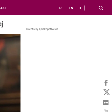
TAKT
PL
EN
IT
ej
Tweets by EpiskopatNews