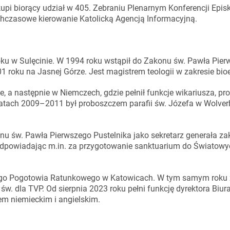
upi biorący udział w 405. Zebraniu Plenarnym Konferencji Epis
hczasowe kierowanie Katolicką Agencją Informacyjną.
roku w Sulęcinie. W 1994 roku wstąpił do Zakonu św. Pawła Pie
1 roku na Jasnej Górze. Jest magistrem teologii w zakresie bioe
 a następnie w Niemczech, gdzie pełnił funkcje wikariusza, pr
 latach 2009–2011 był proboszczem parafii św. Józefa w Wolv
onu św. Pawła Pierwszego Pustelnika jako sekretarz generała z
odpowiadając m.in. za przygotowanie sanktuarium do Światowy
go Pogotowia Ratunkowego w Katowicach. W tym samym roku 
w. dla TVP. Od sierpnia 2023 roku pełni funkcję dyrektora Biur
iem niemieckim i angielskim.