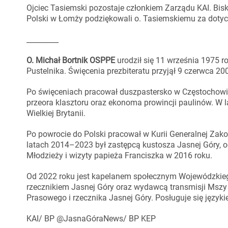
Ojciec Tasiemski pozostaje członkiem Zarządu KAI. Bisk
Polski w Łomży podziękowali o. Tasiemskiemu za dotyc
_________
O. Michał Bortnik OSPPE
urodził się 11 września 1975 
Pustelnika. Święcenia prezbiteratu przyjął 9 czerwca 200
Po święceniach pracował duszpastersko w Częstochowie,
przeora klasztoru oraz ekonoma prowincji paulinów. W
Wielkiej Brytanii.
Po powrocie do Polski pracował w Kurii Generalnej Zak
latach 2014–2023 był zastępcą kustosza Jasnej Góry, 
Młodzieży i wizyty papieża Franciszka w 2016 roku.
Od 2022 roku jest kapelanem społecznym Wojewódzkie
rzecznikiem Jasnej Góry oraz wydawcą transmisji Mszy ś
Prasowego i rzecznika Jasnej Góry. Posługuje się język
KAI/ BP @JasnaGóraNews/ BP KEP