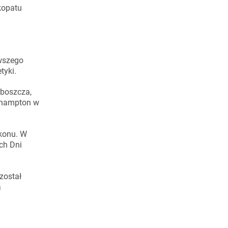
kopatu
rwszego
tyki.
oboszcza,
erhampton w
akonu. W
ch Dni
został
a