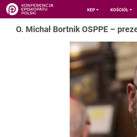
KEP
KOŚCIÓŁ
O. Michał Bortnik OSPPE – preze