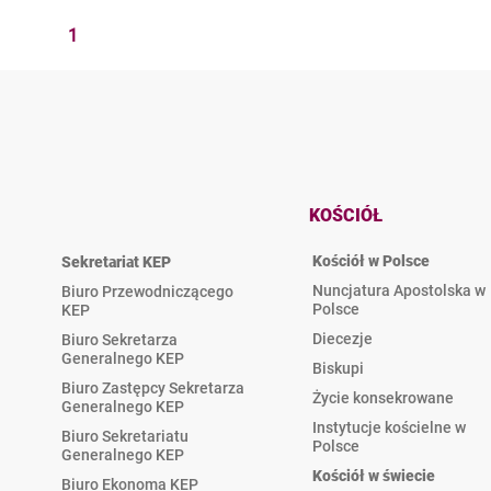
1
KOŚCIÓŁ
Kościół w Polsce
Sekretariat KEP
Nuncjatura Apostolska w
Biuro Przewodniczącego
Polsce
KEP
Diecezje
Biuro Sekretarza
Generalnego KEP
Biskupi
Biuro Zastępcy Sekretarza
Życie konsekrowane
Generalnego KEP
Instytucje kościelne w
Biuro Sekretariatu
Polsce
Generalnego KEP
Kościół w świecie
Biuro Ekonoma KEP