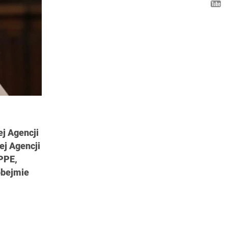
ej Agencji
ej Agencji
PPE,
obejmie