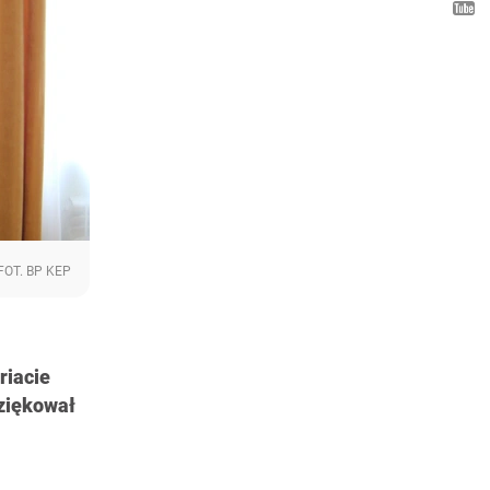
FOT. BP KEP
riacie
ziękował