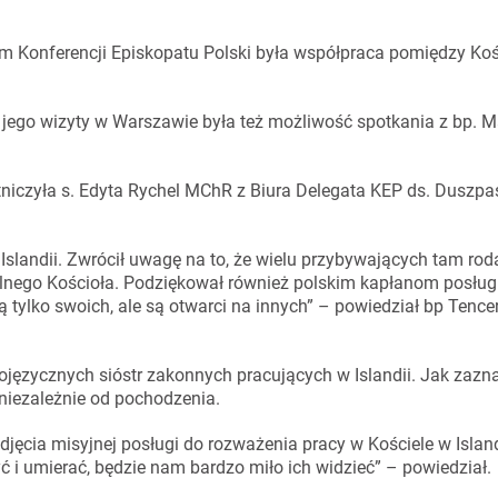
m Konferencji Episkopatu Polski była współpraca pomiędzy Ko
 jego wizyty w Warszawie była też możliwość spotkania z bp. 
niczyła s. Edyta Rychel MChR z Biura Delegata KEP ds. Duszpa
slandii. Zwrócił uwagę na to, że wielu przybywających tam ro
kalnego Kościoła. Podziękował również polskim kapłanom posłu
ją tylko swoich, ale są otwarci na innych” – powiedział bp Tence
języcznych sióstr zakonnych pracujących w Islandii. Jak zazna
 niezależnie od pochodzenia.
ęcia misyjnej posługi do rozważenia pracy w Kościele w Islandi
yć i umierać, będzie nam bardzo miło ich widzieć” – powiedział.