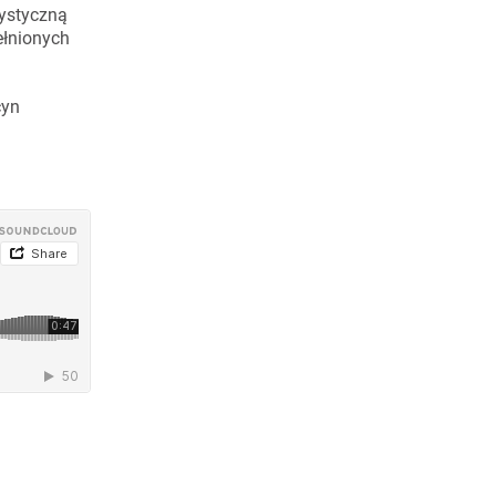
rystyczną
pełnionych
cyn