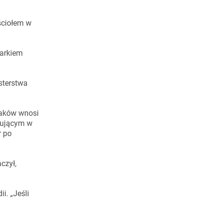
ściołem w
Markiem
sterstwa
daków wnosi
gującym w
r po
czył,
i. „Jeśli