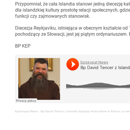
Przypomniał, że cała Islandia stanowi jedną diecezję ka
dla islandzkiej kultury prostotę relacji społecznych, gd
funkcji czy zajmowanych stanowisk.
Diecezja Reykjaviku, istniejąca w obecnym kształcie od 
pochodzący ze Słowacji, jest jej piątym ordynariuszem. 
BP KEP
Episkopat News
·
Bp David Tencer z Islandii dziękuje Kościołowi w Polsce za wi