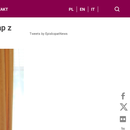
TAKT
PL
EN
IT
ap z
Tweets by EpiskopatNews