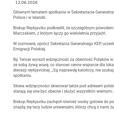
12.06.2026
Głównym tematem spotkania w Sekretariacie Generalny
Polsce i w Islandii.
Biskup Reykjaviku podkreślił, że szczególnym powodem
Marczakiem, z którym łączy go wieloletnia przyjaźń.
W rozmowie, oprócz Sekretarza Generalnego KEP, uczest
Emigracji Polskiej.
Bp Tencer wyraził wdzięczność za obecność Polaków w I
ze sobą żywą wiarę, co stanowi cenne wsparcie dla lo
diecezji reykjavickiej. „Są naprawdę katoliccy, nie szuka
spotkaniu.
Słowa wdzięczności skierował także pod adresem polsko
starają się one być obecne i służyć wszystkim wiernym,
Biskup Reykjaviku zachęcił również osoby gotowe do podj
znajdą się tacy ludzie uniwersalni, którzy chcą z nami ż