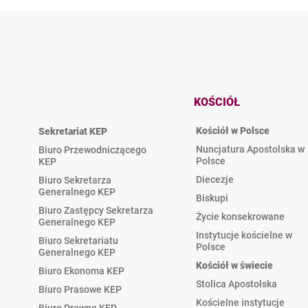
KOŚCIÓŁ
Kościół w Polsce
Sekretariat KEP
Nuncjatura Apostolska w
Biuro Przewodniczącego
Polsce
KEP
Diecezje
Biuro Sekretarza
Generalnego KEP
Biskupi
Biuro Zastępcy Sekretarza
Życie konsekrowane
Generalnego KEP
Instytucje kościelne w
Biuro Sekretariatu
Polsce
Generalnego KEP
Kościół w świecie
Biuro Ekonoma KEP
Stolica Apostolska
Biuro Prasowe KEP
Kościelne instytucje