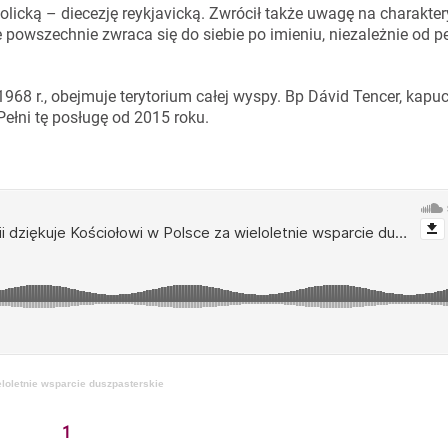
tolicką – diecezję reykjavicką. Zwrócił także uwagę na charakte
zie powszechnie zwraca się do siebie po imieniu, niezależnie od 
1968 r., obejmuje terytorium całej wyspy. Bp Dávid Tencer, kapu
Pełni tę posługę od 2015 roku.
eloletnie wsparcie duszpasterskie
1