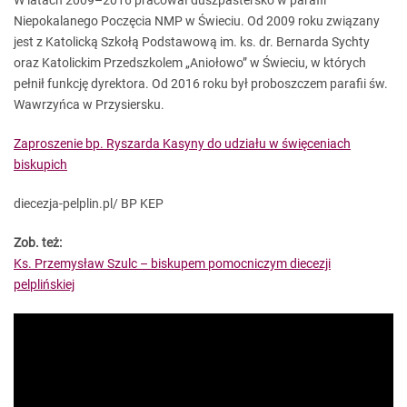
W latach 2009–2016 pracował duszpastersko w parafii
Niepokalanego Poczęcia NMP w Świeciu. Od 2009 roku związany
jest z Katolicką Szkołą Podstawową im. ks. dr. Bernarda Sychty
oraz Katolickim Przedszkolem „Aniołowo” w Świeciu, w których
pełnił funkcję dyrektora. Od 2016 roku był proboszczem parafii św.
Wawrzyńca w Przysiersku.
Zaproszenie bp. Ryszarda Kasyny do udziału w święceniach
biskupich
diecezja-pelplin.pl/ BP KEP
Zob. też:
Ks. Przemysław Szulc – biskupem pomocniczym diecezji
pelplińskiej