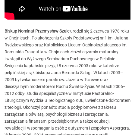
Biskup Nominat Przemysław Szulc
urodził się 2 czerwca 1978 roku
w Chojnicach. Po ukończeniu Szkoły Podstawowej nr 1 im. Juliana
Rydzkowskiego oraz Katolickiego Liceum Ogólnokształcącego im.
Romualda Traugutta w Chojnicach złożył egzamin maturalny
i wstąpił do Wyższego Seminarium Duchownego w Pelplinie.
Święcenia kapłańskie przyjął 8 czerwca 2003 roku w katedrze
pelplińskiej z rąk biskupa Jana Bernarda Szlagi. W latach 2003–
2009 był wikariuszem parafii św. Józefa w Tczewie oraz
diecezjalnym moderatorem Ruchu Światło-Życie. W latach 2006–
2012 odbył studia specjalistyczne w Instytucie Pastoralno-
Liturgicznym Wydziału Teologicznego KUL, uwieńczone doktoratem
z teologii. Ukończył ponadto studia podyplomowe z zakresu
zarządzania oświatą, psychologii biznesu i zarządzania,
zarządzania finansami przedsiębiorstw, a także edukacji,
rewalidacji i wspomagania osób z autyzmem i zespołem Aspergera.