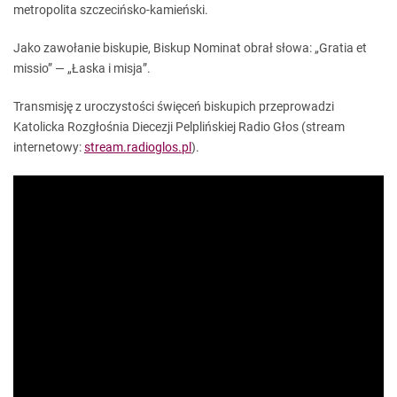
metropolita szczecińsko-kamieński.
Jako zawołanie biskupie, Biskup Nominat obrał słowa: „Gratia et
missio” — „Łaska i misja”.
Transmisję z uroczystości święceń biskupich przeprowadzi
Katolicka Rozgłośnia Diecezji Pelplińskiej Radio Głos (stream
internetowy:
stream.radioglos.pl
).