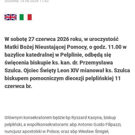
DODANE 14.06.2026 11:42
W sobotę 27 czerwca 2026 roku, w uroczystość
Matki Bożej Nieustającej Pomocy, o godz. 11.00 w
bazylice katedralnej w Pelplinie, odbędą się
święcenia biskupie ks. kan. dr. Przemysława
Szulca. Ojciec Święty Leon XIV mianował ks. Szulca
biskupem pomocniczym diecezji pelplińskiej 11
czerwca br.
Głównym konsekratorem będzie bp Ryszard Kasyna, biskup
pelpliński, a współkonsekratorami: abp Antonio Guido Filipazzi,
nuncjusz apostolski w Polsce, oraz abp Wiesław Śmigiel,