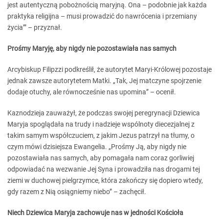
jest autentyczną pobożnością maryjną. Ona – podobnie jak każda
praktyka religijna – musi prowadzić do nawrócenia i przemiany
życia’” – przyznał.
Prośmy Maryję, aby nigdy nie pozostawiała nas samych
Arcybiskup Filipzzi podkreślił, że autorytet Maryi-Królowej pozostaje
jednak zawsze autorytetem Matki. „Tak, Jej matczyne spojrzenie
dodaje otuchy, ale równocześnie nas upomina” – ocenił.
Kaznodzieja zauważył, że podczas swojej peregrynacji Dziewica
Maryja spoglądała na trudy i nadzieje wspólnoty diecezjalnej z
takim samym współczuciem, z jakim Jezus patrzył na tłumy, o
czym mówi dzisiejsza Ewangelia. „Prośmy Ją, aby nigdy nie
pozostawiała nas samych, aby pomagała nam coraz gorliwiej
odpowiadać na wezwanie Jej Syna i prowadziła nas drogami tej
ziemi w duchowej pielgrzymce, która zakończy się dopiero wtedy,
gdy razem z Nią osiągniemy niebo” – zachęcił.
Niech Dziewica Maryja zachowuje nas w jedności Kościoła