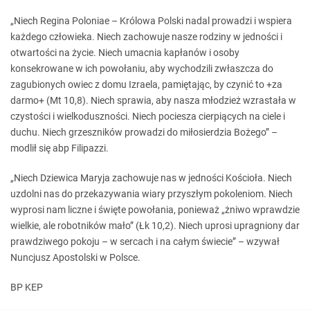
„Niech Regina Poloniae – Królowa Polski nadal prowadzi i wspiera
każdego człowieka. Niech zachowuje nasze rodziny w jedności i
otwartości na życie. Niech umacnia kapłanów i osoby
konsekrowane w ich powołaniu, aby wychodzili zwłaszcza do
zagubionych owiec z domu Izraela, pamiętając, by czynić to +za
darmo+ (Mt 10,8). Niech sprawia, aby nasza młodzież wzrastała w
czystości i wielkoduszności. Niech pociesza cierpiących na ciele i
duchu. Niech grzeszników prowadzi do miłosierdzia Bożego” –
modlił się abp Filipazzi.
„Niech Dziewica Maryja zachowuje nas w jedności Kościoła. Niech
uzdolni nas do przekazywania wiary przyszłym pokoleniom. Niech
wyprosi nam liczne i święte powołania, ponieważ „żniwo wprawdzie
wielkie, ale robotników mało” (Łk 10,2). Niech uprosi upragniony dar
prawdziwego pokoju – w sercach i na całym świecie” – wzywał
Nuncjusz Apostolski w Polsce.
BP KEP