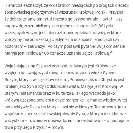
Hierarcha zaznaczył, że w ostatnich miesiącach po drogach diecezji
sosnowieckiej pielgrzymował wizerunek Królowej Polski. Przyznał,
że dobrze znamy ten tytuł i często go używamy, ale – pytał – czy
naprawdę zrozumieliśmy jego głębokie znaczenie? „W życiu
wierzących ważne jest, aby roztropnie zgłębiać prawdy, w które
wierzymy, nie poprzestając jedynie na uczuciach, emocjach czy
pozorach” – zauważył. Po czym postawił pytanie: „W jakim sensie
Maryja jest Królową? Co oznacza uznanie Jej za Królową?”
Wyjaśniając, abp Filipazzi wskazał, że Maryja jest Królową ze
względu na swoją wyjątkową i niepowtarzalną więź z Synem
Bożym, który stał się człowiekiem. „Ponieważ Jezus Chrystus jest
Królem jako Syn Boży i Odkupiciel świata, Maryja jest Królową. W
Starym Testamencie oraz w kulturze Bliskiego Wschodu jako
królową czczono bowiem nie tyle małżonkę, ile matkę władcy. W tej
perspektywie Dziewica Maryja jawi się w Nowym Testamencie jako
współuczestniczka królewskiej chwały Syna, z którym dzieli los we
wszystkim – również w doświadczeniu prześladowań – a następnie
trwa przy Jego Krzyżu” – mówił.