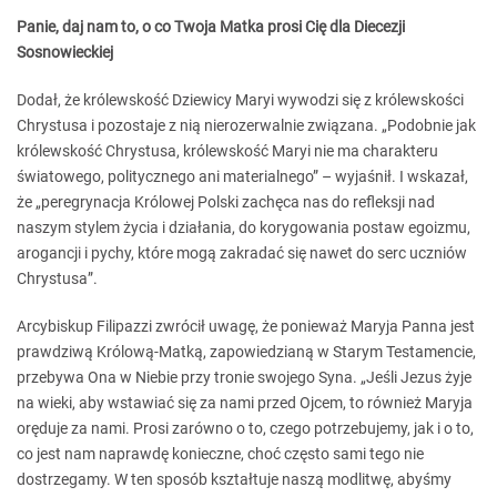
Panie, daj nam to, o co Twoja Matka prosi Cię dla Diecezji
Sosnowieckiej
Dodał, że królewskość Dziewicy Maryi wywodzi się z królewskości
Chrystusa i pozostaje z nią nierozerwalnie związana. „Podobnie jak
królewskość Chrystusa, królewskość Maryi nie ma charakteru
światowego, politycznego ani materialnego” – wyjaśnił. I wskazał,
że „peregrynacja Królowej Polski zachęca nas do refleksji nad
naszym stylem życia i działania, do korygowania postaw egoizmu,
arogancji i pychy, które mogą zakradać się nawet do serc uczniów
Chrystusa”.
Arcybiskup Filipazzi zwrócił uwagę, że ponieważ Maryja Panna jest
prawdziwą Królową-Matką, zapowiedzianą w Starym Testamencie,
przebywa Ona w Niebie przy tronie swojego Syna. „Jeśli Jezus żyje
na wieki, aby wstawiać się za nami przed Ojcem, to również Maryja
oręduje za nami. Prosi zarówno o to, czego potrzebujemy, jak i o to,
co jest nam naprawdę konieczne, choć często sami tego nie
dostrzegamy. W ten sposób kształtuje naszą modlitwę, abyśmy