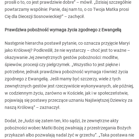
prosili o to, co jest prawdziwie dobre” – mówił. „Dzisiaj szczególnie
powtarzamy wspólnie: Panie, daj nam to, o co Twoja Matka prosi
Cię dla Diecezji Sosnowieckiej!” – zachęcił.
Prawdziwa pobożność wymaga życia zgodnego z Ewangelią
Następnie hierarcha postawił pytanie, co oznacza przyjęcie Maryi
jako Królowej? Podkreślił, że nie wystarczy – choć jest to ważne –
okazywanie Jej zewnętrznych gestów pobożności: modlitw,
śpiewów, procesji czy pielgrzymek. „Wszystko to jest piękne i
potrzebne, jednak prawdziwa pobożność wymaga również życia
zgodnego z Ewangelią. Jeśli mamy być szczerzy, wiele z tych
zewnętrznych gestów jest rzeczywiście wykonywanych, ale później,
w codziennym życiu, zarówno w Kościele, jak i w społeczeństwie,
pojawiają się postawy przeczące uznaniu Najświętszej Dziewicy za
naszą Królową” – zaznaczył.
Dodał, że „łudzi się zatem ten, kto sądzi, że zewnętrzne akty
pobożności wobec Matki Bożej zwalniają z przestrzegania Bożych
przykazań albo pozwalają nadal żyć w grzechu”. „Taka postawa nie