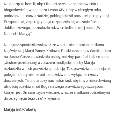
Na początku homilii, abp Filipazzi przekazał pozdrowienia i
błogosławieństwo papieża Leona XIV, który w ubiegłym roku,
podczas Jubileuszu Nadziei, pobłogosławił początek peregrynacji.
Przypomniał, że peregrynacja rozpoczęła się w czasie Roku
Jubileuszowego, co znalazło odzwierciedlenie w jej haśle: „W
Nadziei z Maryją”.
Nuncjusz Apostolski wskazał, że w ostatnich miesiącach ikona
Najświętszej Maryi Panny, Królowej Polski, czczona w Sanktuarium
na Jasnej Górze, nawiedzała osoby, rodziny, parafie i ludzkie serca.
„Jestem przekonany, a zarazem modlę się o to, by Maryja
rozbudziła w nich prawdziwą nadzieję. Tak, prawdziwa nadzieja nie
polega na optymizmie ani na oczekiwaniu wyłącznie rzeczy
doczesnych. Ta cnota uczy nas natomiast, abyśmy z niezachwianą
ufnością oczekiwali od Boga naszego prawdziwego szczęścia,
którym jest On sam i życie wieczne, wraz ze środkami potrzebnymi
do osiągnięcia tego celu” – wyjaśnił.
Maryja jest Królową