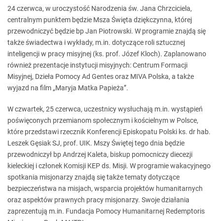
24 czerwca, w uroczystość Narodzenia św. Jana Chrzciciela,
centralnym punktem będzie Msza Święta dziękczynna, której
przewodniczyć będzie bp Jan Piotrowski. W programie znajdą się
także świadectwa i wykłady, m.in. dotyczące roli sztucznej
inteligencji w pracy misyjnej (ks. prof. Józef Kloch). Zaplanowano
również prezentacje instytucji misyjnych: Centrum Formacji
Misyjnej, Dzieła Pomocy Ad Gentes oraz MIVA Polska, a także
wyjazd na film „Maryja Matka Papieża”.
W czwartek, 25 czerwca, uczestnicy wysłuchają m.in. wystąpień
poświęconych przemianom społecznym i kościelnym w Polsce,
które przedstawi rzecznik Konferencji Episkopatu Polski ks. dr hab.
Leszek Gęsiak SJ, prof. UIK. Mszy Świętej tego dnia będzie
przewodniczył bp Andrzej Kaleta, biskup pomocniczy diecezji
kieleckiej i członek Komisji KEP ds. Misji. W programie wakacyjnego
spotkania misjonarzy znajdą się także tematy dotyczące
bezpieczeństwa na misjach, wsparcia projektów humanitarnych
oraz aspektów prawnych pracy misjonarzy. Swoje działania
zaprezentują m.in. Fundacja Pomocy Humanitarnej Redemptoris