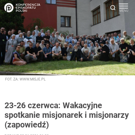
FOT. ZA: WWW.MISJE.PL
23-26 czerwca: Wakacyjne
spotkanie misjonarek i misjonarzy
(zapowiedź)