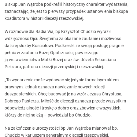
Biskup Jan Wątroba podkreślił historyczny charakter wydarzenia,
zaznaczając, że jest to pierwszy przypadek ustanowienia biskupa
koadiutora w historii diecezji rzeszowskiej.
W rozmowie dla Radia Via, bp Krzysztof Chudzio wyraził
wdzięczność Ojcu Świętemu za okazane zaufanie i możliwość
dalszej służby Kościołowi. Podkreślił, że swoją posługę pragnie
pełnić w zaufaniu Bożej Opatrzności, powierzając
ją wstawiennictwu Matki Bożej oraz św. Józefa Sebastiana
Pelczara, patrona diecezji przemyskiej i rzeszowskiej.
„To wydarzenie może wydawać się jedynie formalnym aktem
prawnym, jednak oznacza nawiązanie nowych relacji
duszpasterskich. Chcę budować je na wzór Jezusa Chrystusa,
Dobrego Pasterza. Miłość do diecezji oznacza przede wszystkim
odpowiedzialność i troskę o dobro oraz zbawienie wszystkich,
którzy do niej należą – powiedział bp Chudzio.
Na zakończenie uroczystości bp Jan Wątroba mianował bp.
Chudzio wikariuszem generalnym diecezji rzeszowskiej.