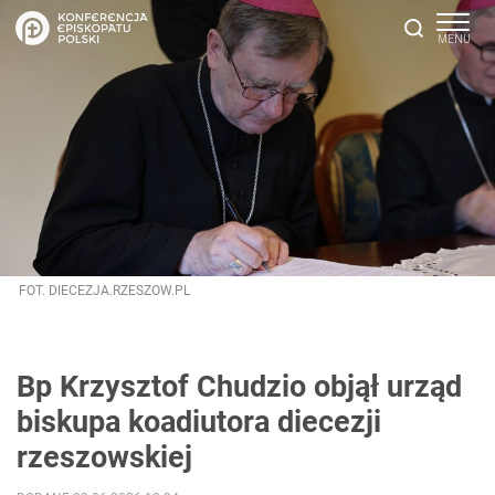
FOT. DIECEZJA.RZESZOW.PL
Bp Krzysztof Chudzio objął urząd
biskupa koadiutora diecezji
rzeszowskiej