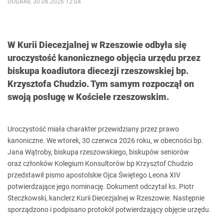
DODANE 30.06.2026 12:04
W Kurii Diecezjalnej w Rzeszowie odbyła się
uroczystość kanonicznego objęcia urzędu przez
biskupa koadiutora diecezji rzeszowskiej bp.
Krzysztofa Chudzio. Tym samym rozpoczął on
swoją posługę w Kościele rzeszowskim.
Uroczystość miała charakter przewidziany przez prawo
kanoniczne. We wtorek, 30 czerwca 2026 roku, w obecności bp.
Jana Wątroby, biskupa rzeszowskiego, biskupów seniorów
oraz członków Kolegium Konsultorów bp Krzysztof Chudzio
przedstawił pismo apostolskie Ojca Świętego Leona XIV
potwierdzające jego nominację. Dokument odczytał ks. Piotr
Steczkowski, kanclerz Kurii Diecezjalnej w Rzeszowie. Następnie
sporządzono i podpisano protokół potwierdzający objęcie urzędu.