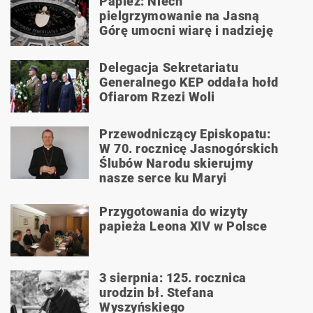
Papież: Niech
pielgrzymowanie na Jasną
Górę umocni wiarę i nadzieję
Delegacja Sekretariatu
Generalnego KEP oddała hołd
Ofiarom Rzezi Woli
Przewodniczący Episkopatu:
W 70. rocznicę Jasnogórskich
Ślubów Narodu skierujmy
nasze serce ku Maryi
Przygotowania do wizyty
papieża Leona XIV w Polsce
3 sierpnia: 125. rocznica
urodzin bł. Stefana
Wyszyńskiego