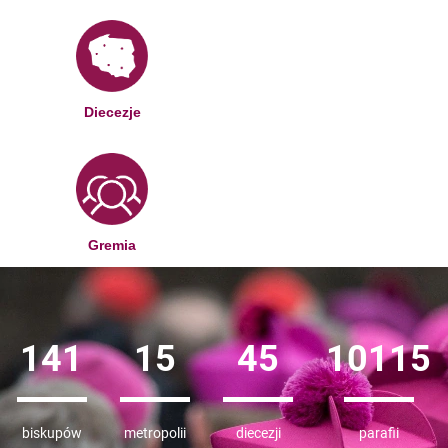
Diecezje
Gremia
141
15
45
10352
biskupów
metropolii
diecezji
parafii