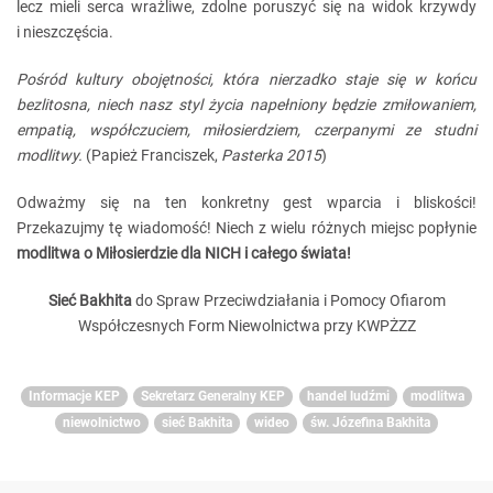
lecz mieli serca wrażliwe, zdolne poruszyć się na widok krzywdy
i nieszczęścia.
Pośród kultury obojętności, która nierzadko staje się w końcu
bezlitosna, niech nasz styl życia napełniony będzie zmiłowaniem,
empatią, współczuciem, miłosierdziem, czerpanymi ze studni
modlitwy.
(Papież Franciszek,
Pasterka 2015
)
Odważmy się na ten konkretny gest wparcia i bliskości!
Przekazujmy tę wiadomość! Niech z wielu różnych miejsc popłynie
modlitwa o Miłosierdzie dla NICH i całego świata!
Sieć Bakhita
do Spraw Przeciwdziałania i Pomocy Ofiarom
Współczesnych Form Niewolnictwa
przy KWPŻZZ
Informacje KEP
Sekretarz Generalny KEP
handel ludźmi
modlitwa
niewolnictwo
sieć Bakhita
wideo
św. Józefina Bakhita