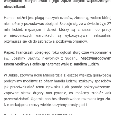
wszystkimi, których świat i jego żądze uczynili współczesnymi
niewolnikami.
Handel ludźmi jest plagą naszych czasów, zbrodnią, wobec której
nie możemy pozostawać obojętni. Szacuje się, że w świecie żyje 27
mln kobiet, mężczyzn i dzieci, którzy są zmuszani do pracy
w niewolniczych warunkach, są wykorzystywani seksualnie,
przymusza się ich do żebractwa, pozbawia organów.
Papież Franciszek ubiegłego roku ogłosił liturgiczne wspomnienie
św. Józefiny Bakhity, niewolnicy z Sudanu,
Międzynarodowym
Dniem Modlitwy i Refleksji na temat Walki z Handlem Ludźmi
.
W Jubileuszowym Roku Miłosierdzia z jeszcze większą gorliwością
podejmijmy modlitwę za ofiary handlu ludźmi, szukajmy sposobów
jak przeciwdziałać temu zjawisku i jak pomóc pokrzywdzonym.
Zapewne nieraz dręczy nas pytanie, co możemy zrobić? Jak
przeciwdziałać? Ogarnia nas bezsilność wobec rozmiaru tego zła.
Nie czekając na rzeczy wielkie, uczyńmy prosty gest i