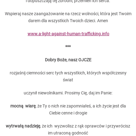
i dopuszczają tej zbrodni, przemień ich serca.
Wspieraj nasze zaangażowanie na rzecz wolności, która jest Twoim
darem dla wszystkich Twoich dzieci. Amen
www.a-light-against-human-trafficking.info
***
Dobry Boże, nasz OJCZE
rozjaśnij ciemności serc tych wszystkich, których współczesny
świat
uczynił niewolnikami. Prosimy Cię, daj im Panie:
mocną wiarę
, że Ty o nich nie zapomniałeś, a ich życie jest dla
Ciebie cenne i drogie
wytrwałą nadzieję
, że ich wyzwolisz z rąk oprawców i przywrócisz
im utraconą godność