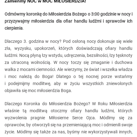
Zamieńmy NOC w MOC MIŁOSIERDZIA!
Odmówmy
koronkę do Miłosierdzia Bożego o 3:00 godzinie w nocy
i
przyzywajmy miłosierdzia dla ofiar handlu ludźmi i sprawców ich
cierpienia
.
Dlaczego 3. godzina w nocy? Pod osłoną nocy dokonuje się wiele
zła, wyzysku, upokorzeń, których doświadczają ofiary handlu
ludźmi. Nocą płyną łzy wstydu, udręczenia, bezsilności, łzy tęsknoty
za utraconą wolnością. W nocy toczy się zmaganie i duchowa
walka z mocami ciemności. Ale wierzymy, że świat i wszelka władza
i moc należą do Boga! Dlatego o tej nocnej porze wstańmy
i podejmijmy modlitwę, aby w życiu wszystkich zniewolonych
objawiła się moc miłosierdzia Boga.
Dlaczego Koronka do Miłosierdzia Bożego? W Roku Miłosierdzia
właśnie tą modlitwą otoczmy ofiary handlu ludźmi, których
wyzwolenia pragnie Miłosierne Serce Ojca. Módlmy się za
oprawców, by otworzyli się na przemieniającą moc i odmienili swoje
życie. Módlmy się także za nas, byśmy nie wykorzystywali innych,