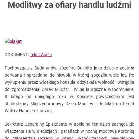
Modlitwy za ofiary handlu ludźmi
DOKUMENT:
Tekst Apelu
Pochodząca z Sudanu św. Józefina Bakhita jako dziecko została
porwana i sprzedana do niewoli, w której spędziła wiele lat. Po
wykupieniu przez włoskiego konsula odzyskała wolność i wstąpiła
do zgromadzenia Córek Miłości. W jej liturgiczne wspomnienie,
8 lutego od ubiegłego roku w Kościele powszechnym jest
obchodzony Międzynarodowy Dzień Modlitw i Refleksji na temat
Walki z Handlem Ludźmi.
Sekretarz Generalny Episkopatu w apelu na ten dzień zachęca do
włączenia się w diecezjach i parafiach w nocną modlitwę Koronką
do Miłosierdzia Bożego w intencji współczesnych niewolników