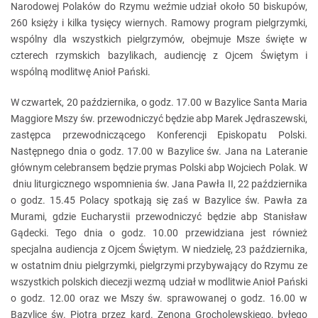
Narodowej Polaków do Rzymu weźmie udział około 50 biskupów,
260 księży i kilka tysięcy wiernych. Ramowy program pielgrzymki,
wspólny dla wszystkich pielgrzymów, obejmuje Msze święte w
czterech rzymskich bazylikach, audiencję z Ojcem Świętym i
wspólną modlitwę Anioł Pański.
W czwartek, 20 października, o godz. 17.00 w Bazylice Santa Maria
Maggiore Mszy św. przewodniczyć będzie abp Marek Jędraszewski,
zastępca przewodniczącego Konferencji Episkopatu Polski.
Następnego dnia o godz. 17.00 w Bazylice św. Jana na Lateranie
głównym celebransem będzie prymas Polski abp Wojciech Polak. W
dniu liturgicznego wspomnienia św. Jana Pawła II, 22 października
o godz. 15.45 Polacy spotkają się zaś w Bazylice św. Pawła za
Murami, gdzie Eucharystii przewodniczyć będzie abp Stanisław
Gądecki. Tego dnia o godz. 10.00 przewidziana jest również
specjalna audiencja z Ojcem Świętym. W niedzielę, 23 października,
w ostatnim dniu pielgrzymki, pielgrzymi przybywający do Rzymu ze
wszystkich polskich diecezji wezmą udział w modlitwie Anioł Pański
o godz. 12.00 oraz we Mszy św. sprawowanej o godz. 16.00 w
Bazylice św. Piotra przez kard. Zenona Grocholewskiego, byłego