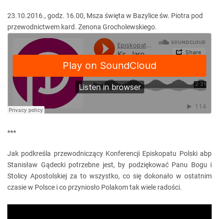
23.10.2016., godz. 16.00, Msza święta w Bazylice św. Piotra pod
przewodnictwem kard. Zenona Grocholewskiego.
***
Jak podkreśla przewodniczący Konferencji Episkopatu Polski abp
Stanisław Gądecki potrzebne jest, by podziękować Panu Bogu i
Stolicy Apostolskiej za to wszystko, co się dokonało w ostatnim
czasie w Polsce i co przyniosło Polakom tak wiele radości.