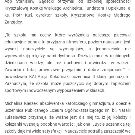
Abp Stanisław Gądecki otrzymał od szkolnej społeczności
Kryształową Kostkę Wielkiego Architekta, Fundatora i Opiekuna, a
ks. Piotr Kuś, dyrektor szkoły, Kryształową Kostkę Mądrego
Zarządcy.
„Ta szkoła ma cechy, które wyróżniają najlepsze placówki
edukacyjne: panuje tu przyjazna atmosfera, poziom nauczania jest
wysoki, nauczyciele są wymagający, a jednocześnie nie
wprowadzają między nami dystansu. Rozwija mnie w ulubionych
dziedzinach wiedzy, ale też duchowo i utwierdza w wierze.
Zawarłam tutaj prawdziwe przyjaźnie i dobre znajomości” –
powiedziała KAI Alicja Kokorniak, uczennica II klasy gimnazjum.
Zaznaczyła, że szkoła może poszczycić się dobrym zapleczem
sportowym i nowoczesnym wyposażeniem w klasach.
Michalina Kierzek, absolwentka katolickiego gimnazjum, a obecnie
uczennica Publicznego Liceum Ogólnokształcącego im. bł. Natalii
Tułasiewicz przyznaje, że ważne jest dla niej to, iż jej koledzy i
koleżanki wyznają podobne wartości, jak ona. „Bycie uczennicą tej
szkoły daje mi wiele satysfakcji. Nauczyciele potrafią zaszczepić we