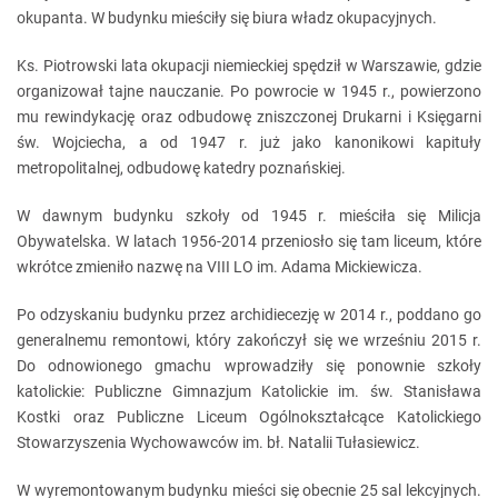
okupanta. W budynku mieściły się biura władz okupacyjnych.
Ks. Piotrowski lata okupacji niemieckiej spędził w Warszawie, gdzie
organizował tajne nauczanie. Po powrocie w 1945 r., powierzono
mu rewindykację oraz odbudowę zniszczonej Drukarni i Księgarni
św. Wojciecha, a od 1947 r. już jako kanonikowi kapituły
metropolitalnej, odbudowę katedry poznańskiej.
W dawnym budynku szkoły od 1945 r. mieściła się Milicja
Obywatelska. W latach 1956-2014 przeniosło się tam liceum, które
wkrótce zmieniło nazwę na VIII LO im. Adama Mickiewicza.
Po odzyskaniu budynku przez archidiecezję w 2014 r., poddano go
generalnemu remontowi, który zakończył się we wrześniu 2015 r.
Do odnowionego gmachu wprowadziły się ponownie szkoły
katolickie: Publiczne Gimnazjum Katolickie im. św. Stanisława
Kostki oraz Publiczne Liceum Ogólnokształcące Katolickiego
Stowarzyszenia Wychowawców im. bł. Natalii Tułasiewicz.
W wyremontowanym budynku mieści się obecnie 25 sal lekcyjnych.