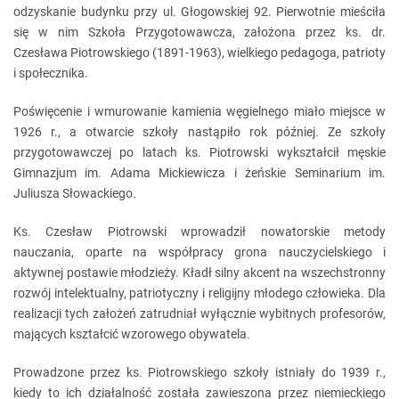
odzyskanie budynku przy ul. Głogowskiej 92. Pierwotnie mieściła
się w nim Szkoła Przygotowawcza, założona przez ks. dr.
Czesława Piotrowskiego (1891-1963), wielkiego pedagoga, patrioty
i społecznika.
Poświęcenie i wmurowanie kamienia węgielnego miało miejsce w
1926 r., a otwarcie szkoły nastąpiło rok później. Ze szkoły
przygotowawczej po latach ks. Piotrowski wykształcił męskie
Gimnazjum im. Adama Mickiewicza i żeńskie Seminarium im.
Juliusza Słowackiego.
Ks. Czesław Piotrowski wprowadził nowatorskie metody
nauczania, oparte na współpracy grona nauczycielskiego i
aktywnej postawie młodzieży. Kładł silny akcent na wszechstronny
rozwój intelektualny, patriotyczny i religijny młodego człowieka. Dla
realizacji tych założeń zatrudniał wyłącznie wybitnych profesorów,
mających kształcić wzorowego obywatela.
Prowadzone przez ks. Piotrowskiego szkoły istniały do 1939 r.,
kiedy to ich działalność została zawieszona przez niemieckiego