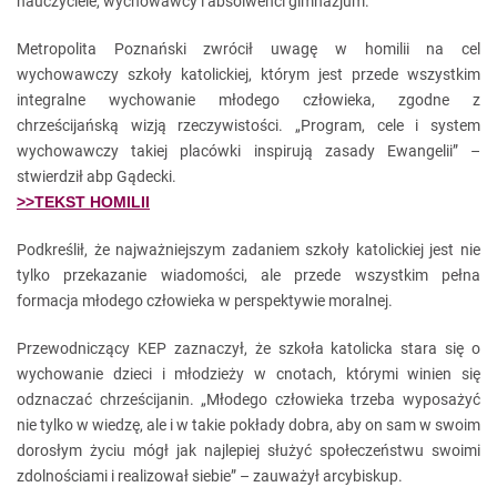
nauczyciele, wychowawcy i absolwenci gimnazjum.
Metropolita Poznański zwrócił uwagę w homilii na cel
wychowawczy szkoły katolickiej, którym jest przede wszystkim
integralne wychowanie młodego człowieka, zgodne z
chrześcijańską wizją rzeczywistości. „Program, cele i system
wychowawczy takiej placówki inspirują zasady Ewangelii” –
stwierdził abp Gądecki.
>>TEKST HOMILII
Podkreślił, że najważniejszym zadaniem szkoły katolickiej jest nie
tylko przekazanie wiadomości, ale przede wszystkim pełna
formacja młodego człowieka w perspektywie moralnej.
Przewodniczący KEP zaznaczył, że szkoła katolicka stara się o
wychowanie dzieci i młodzieży w cnotach, którymi winien się
odznaczać chrześcijanin. „Młodego człowieka trzeba wyposażyć
nie tylko w wiedzę, ale i w takie pokłady dobra, aby on sam w swoim
dorosłym życiu mógł jak najlepiej służyć społeczeństwu swoimi
zdolnościami i realizował siebie” – zauważył arcybiskup.