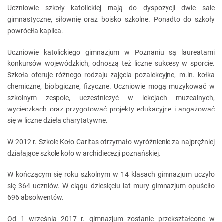
Uczniowie szkoły katolickiej mają do dyspozycji dwie sale
gimnastyczne, siłownię oraz boisko szkolne. Ponadto do szkoły
powróciła kaplica.
Uczniowie katolickiego gimnazjum w Poznaniu są laureatami
konkursów wojewódzkich, odnoszą też liczne sukcesy w sporcie.
Szkoła oferuje różnego rodzaju zajęcia pozalekcyjne, m.in. kołka
chemiczne, biologiczne, fizyczne. Uczniowie mogą muzykować w
szkolnym zespole, uczestniczyć w lekcjach muzealnych,
wycieczkach oraz przygotować projekty edukacyjne i angażować
się w liczne dzieła charytatywne.
W 2012 r. Szkole Koło Caritas otrzymało wyróżnienie za najprężniej
działające szkole koło w archidiecezji poznańskiej.
W kończącym się roku szkolnym w 14 klasach gimnazjum uczyło
się 364 uczniów. W ciągu dziesięciu lat mury gimnazjum opuściło
696 absolwentów.
Od 1 września 2017 r. gimnazjum zostanie przekształcone w