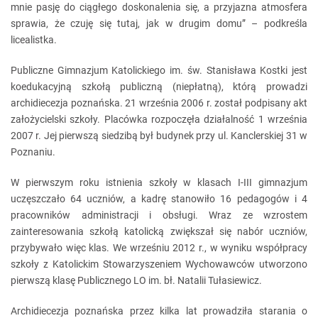
mnie pasję do ciągłego doskonalenia się, a przyjazna atmosfera
sprawia, że czuję się tutaj, jak w drugim domu” – podkreśla
licealistka.
Publiczne Gimnazjum Katolickiego im. św. Stanisława Kostki jest
koedukacyjną szkołą publiczną (niepłatną), którą prowadzi
archidiecezja poznańska. 21 września 2006 r. został podpisany akt
założycielski szkoły. Placówka rozpoczęła działalność 1 września
2007 r. Jej pierwszą siedzibą był budynek przy ul. Kanclerskiej 31 w
Poznaniu.
W pierwszym roku istnienia szkoły w klasach I-III gimnazjum
uczęszczało 64 uczniów, a kadrę stanowiło 16 pedagogów i 4
pracowników administracji i obsługi. Wraz ze wzrostem
zainteresowania szkołą katolicką zwiększał się nabór uczniów,
przybywało więc klas. We wrześniu 2012 r., w wyniku współpracy
szkoły z Katolickim Stowarzyszeniem Wychowawców utworzono
pierwszą klasę Publicznego LO im. bł. Natalii Tułasiewicz.
Archidiecezja poznańska przez kilka lat prowadziła starania o