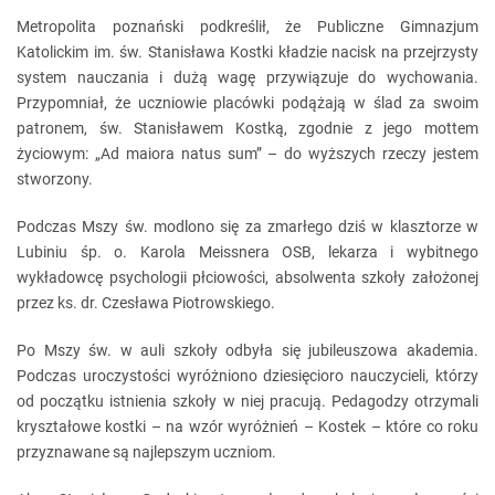
Metropolita poznański podkreślił, że Publiczne Gimnazjum
Katolickim im. św. Stanisława Kostki kładzie nacisk na przejrzysty
system nauczania i dużą wagę przywiązuje do wychowania.
Przypomniał, że uczniowie placówki podążają w ślad za swoim
patronem, św. Stanisławem Kostką, zgodnie z jego mottem
życiowym: „Ad maiora natus sum” – do wyższych rzeczy jestem
stworzony.
Podczas Mszy św. modlono się za zmarłego dziś w klasztorze w
Lubiniu śp. o. Karola Meissnera OSB, lekarza i wybitnego
wykładowcę psychologii płciowości, absolwenta szkoły założonej
przez ks. dr. Czesława Piotrowskiego.
Po Mszy św. w auli szkoły odbyła się jubileuszowa akademia.
Podczas uroczystości wyróżniono dziesięcioro nauczycieli, którzy
od początku istnienia szkoły w niej pracują. Pedagodzy otrzymali
kryształowe kostki – na wzór wyróżnień – Kostek – które co roku
przyznawane są najlepszym uczniom.