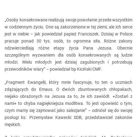
„Osoby konsekrowane realizują swoje powołanie przede wszystkim
w codziennym życiu. One są zakorzenione w tej ziemi, ale ich serce
jest w niebie – jak powiedział papież Franciszek. Dzisiaj w Polsce
pracuje ponad 30 tys. osób, to ogromna siła. Różne zakony
odzwierciedlają różne etapy życia Pana Jezusa. Obecnie
szczególnym wyzwaniem dla osób konsekrowanych są ludzie
młodzi. Wielu młodych jest dzisiaj zagubionych i potrzebują
przewodników wiary” – powiedział bp Kiciński CMF.
„Fragment Ewangelii, który mnie fascynuje, to ten o uczniach
zdążających do Emaus. O dwóch zbuntowanych chłopakach,
niejako obrażonych na Jezusa za to, że ich zawiódł. +Zostań z
nami+ to chyba najpiękniejsza modlitwa. To jest opowieść o tym,
czym mamy się zajmować jako salezjanie” – odniósł się do swojej
posługi ks. Przemysław Kawecki SDB, przedstawiciel zakonów
męskich.