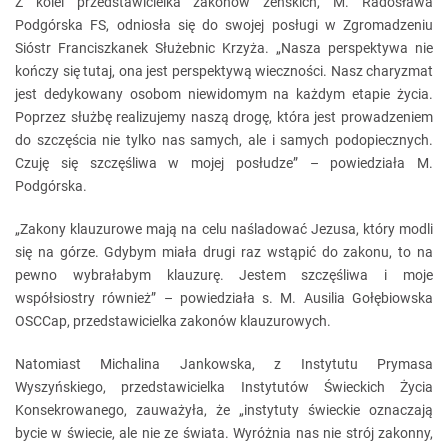
Z kolei przedstawicielka zakonów żeńskich, M. Radosława
Podgórska FS, odniosła się do swojej posługi w Zgromadzeniu
Sióstr Franciszkanek Służebnic Krzyża. „Nasza perspektywa nie
kończy się tutaj, ona jest perspektywą wieczności. Nasz charyzmat
jest dedykowany osobom niewidomym na każdym etapie życia.
Poprzez służbę realizujemy naszą drogę, która jest prowadzeniem
do szczęścia nie tylko nas samych, ale i samych podopiecznych.
Czuję się szczęśliwa w mojej posłudze” – powiedziała M.
Podgórska.
„Zakony klauzurowe mają na celu naśladować Jezusa, który modli
się na górze. Gdybym miała drugi raz wstąpić do zakonu, to na
pewno wybrałabym klauzurę. Jestem szczęśliwa i moje
współsiostry również” – powiedziała s. M. Ausilia Gołębiowska
OSCCap, przedstawicielka zakonów klauzurowych.
Natomiast Michalina Jankowska, z Instytutu Prymasa
Wyszyńskiego, przedstawicielka Instytutów Świeckich Życia
Konsekrowanego, zauważyła, że „instytuty świeckie oznaczają
bycie w świecie, ale nie ze świata. Wyróżnia nas nie strój zakonny,