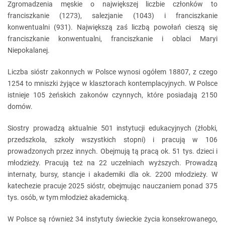
Zgromadzenia męskie o największej liczbie członków to
franciszkanie (1273), salezjanie (1043) i franciszkanie
konwentualni (931). Największą zaś liczbą powołań cieszą się
franciszkanie konwentualni, franciszkanie i oblaci Maryi
Niepokalanej.
Liczba sióstr zakonnych w Polsce wynosi ogółem 18807, z czego
1254 to mniszki żyjące w klasztorach kontemplacyjnych. W Polsce
istnieje 105 żeńskich zakonów czynnych, które posiadają 2150
domów.
Siostry prowadzą aktualnie 501 instytucji edukacyjnych (żłobki,
przedszkola, szkoły wszystkich stopni) i pracują w 106
prowadzonych przez innych. Obejmują tą pracą ok. 51 tys. dzieci i
młodzieży. Pracują też na 22 uczelniach wyższych. Prowadzą
internaty, bursy, stancje i akademiki dla ok. 2200 młodzieży. W
katechezie pracuje 2025 sióstr, obejmując nauczaniem ponad 375
tys. osób, w tym młodzież akademicką.
W Polsce są również 34 instytuty świeckie życia konsekrowanego,