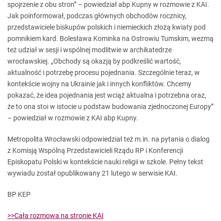
spojrzenie z obu stron” – powiedział abp Kupny w rozmowie z KAI.
Jak poinformował, podczas głównych obchodów rocznicy,
przedstawiciele biskupów polskich i niemieckich złożą kwiaty pod
pomnikiem kard. Bolesława Kominka na Ostrowiu Tumskim, wezmą
też udział w sesji i wspólnej modlitwie w archikatedrze
wrocławskiej. „Obchody są okazją by podkreślić wartość,
aktualność i potrzebę procesu pojednania. Szczególnie teraz, w
kontekście wojny na Ukrainie jak i innych konfliktów. Chcemy
pokazać, że idea pojednania jest wciąż aktualna i potrzebna oraz,
że to ona stoi w istocie u podstaw budowania zjednoczonej Europy”
– powiedział w rozmowie z KAI abp Kupny.
Metropolita Wrocławski odpowiedział też m.in. na pytania o dialog
z Komisją Wspólną Przedstawicieli Rządu RP i Konferencji
Episkopatu Polski w kontekście nauki religii w szkole. Pełny tekst
wywiadu został opublikowany 21 lutego w serwisie KAI.
BP KEP
>>Cała rozmowa na stronie KAI