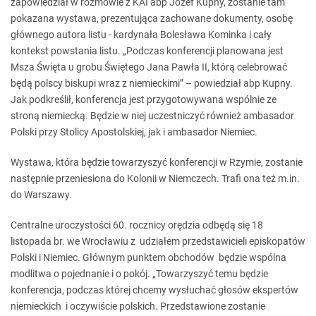
zapowiedział w rozmowie z KAI abp Józef Kupny, zostanie tam
pokazana wystawa, prezentująca zachowane dokumenty, osobę
głównego autora listu - kardynała Bolesława Kominka i cały
kontekst powstania listu. „Podczas konferencji planowana jest
Msza Święta u grobu Świętego Jana Pawła II, którą celebrować
będą polscy biskupi wraz z niemieckimi” – powiedział abp Kupny.
Jak podkreślił, konferencja jest przygotowywana wspólnie ze
stroną niemiecką. Będzie w niej uczestniczyć również ambasador
Polski przy Stolicy Apostolskiej, jak i ambasador Niemiec.
Wystawa, która będzie towarzyszyć konferencji w Rzymie, zostanie
następnie przeniesiona do Kolonii w Niemczech. Trafi ona też m.in.
do Warszawy.
Centralne uroczystości 60. rocznicy orędzia odbędą się 18
listopada br. we Wrocławiu z udziałem przedstawicieli episkopatów
Polski i Niemiec. Głównym punktem obchodów będzie wspólna
modlitwa o pojednanie i o pokój. „Towarzyszyć temu będzie
konferencja, podczas której chcemy wysłuchać głosów ekspertów
niemieckich i oczywiście polskich. Przedstawione zostanie