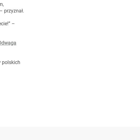
m,
– przyznał.
cie!” –
Odwaga
 polskich