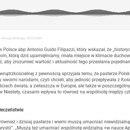
 Georga Bätzinga, 18.11.2025
w Polsce abp Antonio Guido Filipazzi, który wskazał, że „history
kim, którą dziś upamiętniamy, miała miejsce w klimacie duch
, aby zrozumieć wartość i aktualność tego przesłania pojednan
ątrzkościelnej z pewnością sprzyjała temu, że pasterze Polski
 swoimi narodami, czyli chcieli, aby jedność przepływała z Koś
ściach świata, a zwłaszcza w Europie, ale także w poszczególn
tów Niestety, czasami wpływa to również na wspólnotę między c
łeczeństwie
 również i dzisiaj pasterze i wierni muszą umacniać niewidzialn
arystii”. „Muszą też umacniać wspólnotę widzialną +w nauce Ap