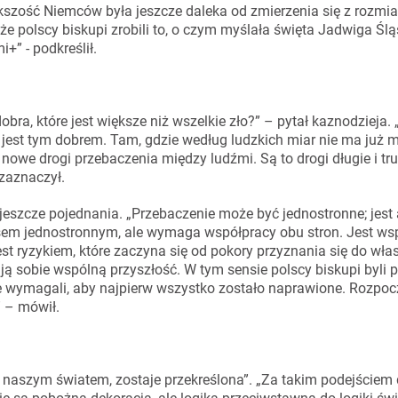
ększość Niemców była jeszcze daleka od zmierzenia się z rozmi
że polscy biskupi zrobili to, o czym myślała święta Jadwiga Ślą
+” - podkreślił.
obra, które jest większe niż wszelkie zło?” – pytał kaznodzieja.
 jest tym dobrem. Tam, gdzie według ludzkich miar nie ma już 
a nowe drogi przebaczenia między ludźmi. Są to drogi długie i tr
zaznaczył.
jeszcze pojednania. „Przebaczenie może być jednostronne; jest
esem jednostronnym, ale wymaga współpracy obu stron. Jest ws
est ryzykiem, które zaczyna się od pokory przyznania się do wł
ją sobie wspólną przyszłość. W tym sensie polscy biskupi byli 
ie wymagali, aby najpierw wszystko zostało naprawione. Rozpocz
” – mówił.
 naszym światem, zostaje przekreślona”. „Za takim podejściem 