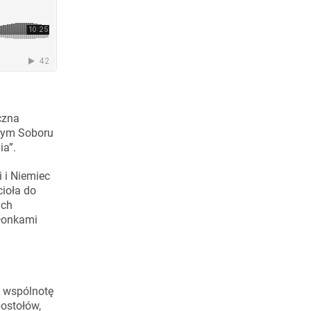
czna
owym Soboru
ia”.
 i Niemiec
cioła do
ych
złonkami
ą wspólnotę
ostołów,