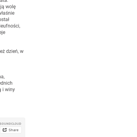
ata.
oją wolę
właśnie
ostał
eufności,
eje
eż dzień, w
na,
ednich
 i winy