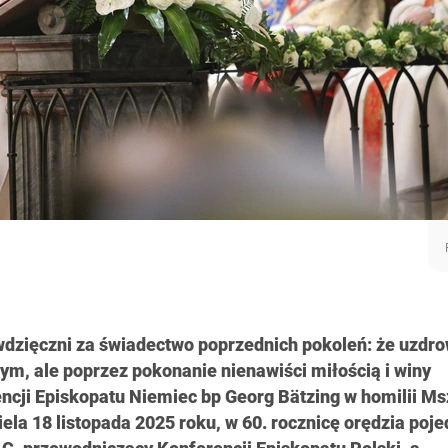
dzięczni za świadectwo poprzednich pokoleń: że uzdro
ym, ale poprzez pokonanie nienawiści miłością i winy
cji Episkopatu Niemiec bp Georg Bätzing w homilii Ms
ela 18 listopada 2025 roku, w 60. rocznicę orędzia poje