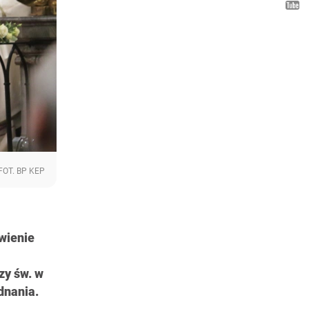
FOT. BP KEP
wienie
zy św. w
dnania.