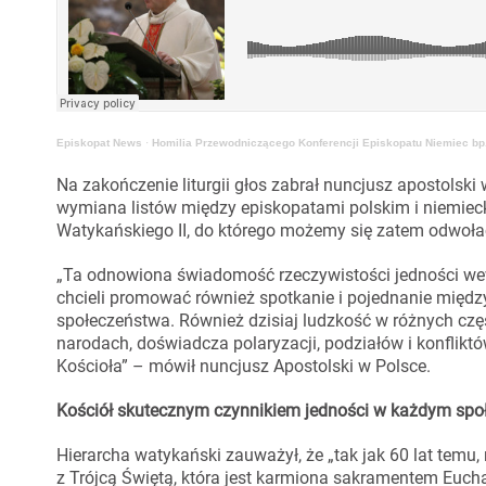
Episkopat News
·
Homilia Przewodniczącego Konferencji Episkopatu Niemiec bp.
Na zakończenie liturgii głos zabrał nuncjusz apostolski 
wymiana listów między episkopatami polskim i niemiec
Watykańskiego II, do którego możemy się zatem odwołać
„Ta odnowiona świadomość rzeczywistości jedności wewn
chcieli promować również spotkanie i pojednanie między
społeczeństwa. Również dzisiaj ludzkość w różnych czę
narodach, doświadcza polaryzacji, podziałów i konflik
Kościoła” – mówił nuncjusz Apostolski w Polsce.
Kościół skutecznym czynnikiem jedności w każdym spo
Hierarcha watykański zauważył, że „tak jak 60 lat temu,
z Trójcą Świętą, która jest karmiona sakramentem Euch