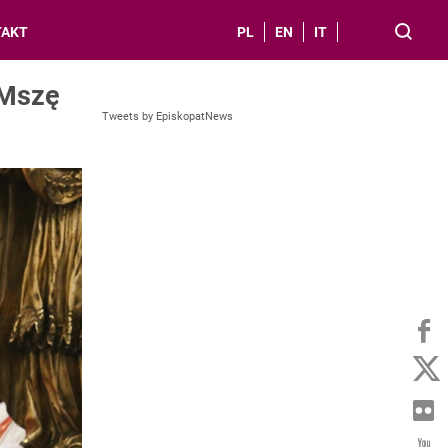
TAKT
PL
EN
IT
 Mszę
Tweets by EpiskopatNews