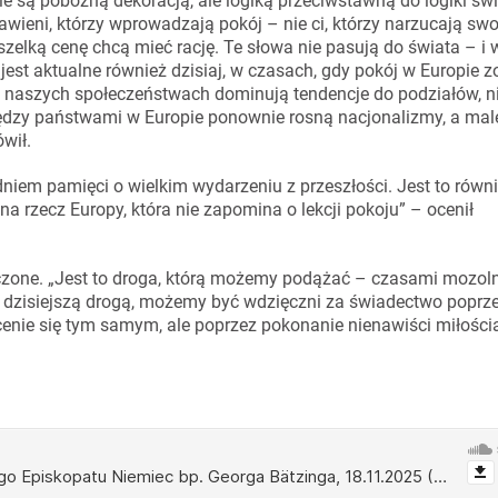
e są pobożną dekoracją, ale logiką przeciwstawną do logiki świ
awieni, którzy wprowadzają pokój – nie ci, którzy narzucają sw
szelką cenę chcą mieć rację. Te słowa nie pasują do świata – i 
jest aktualne również dzisiaj, w czasach, gdy pokój w Europie z
 w naszych społeczeństwach dominują tendencje do podziałów, ni
iędzy państwami w Europie ponownie rosną nacjonalizmy, a mal
wił.
 dniem pamięci o wielkim wydarzeniu z przeszłości. Jest to równi
 rzecz Europy, która nie zapomina o lekcji pokoju” – ocenił
ończone. „Jest to droga, którą możemy podążać – czasami mozol
ą dzisiejszą drogą, możemy być wdzięczni za świadectwo poprz
cenie się tym samym, ale poprzez pokonanie nienawiści miłością