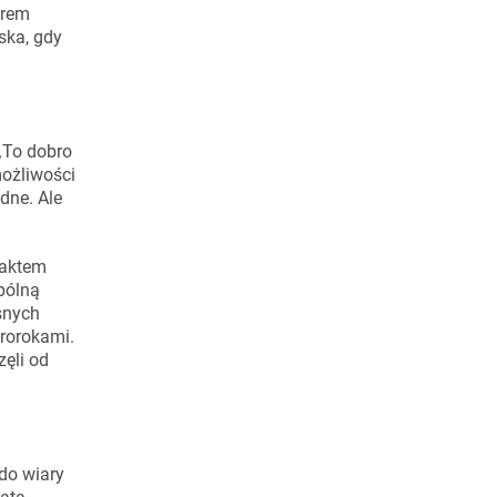
arem
ska, gdy
 „To dobro
możliwości
udne. Ale
 aktem
pólną
asnych
prorokami.
ęli od
do wiary