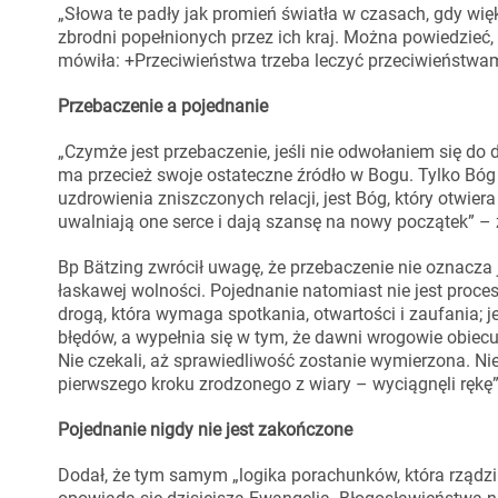
„Słowa te padły jak promień światła w czasach, gdy wi
zbrodni popełnionych przez ich kraj. Można powiedzieć, 
mówiła: +Przeciwieństwa trzeba leczyć przeciwieństwami
Przebaczenie a pojednanie
„Czymże jest przebaczenie, jeśli nie odwołaniem się do d
ma przecież swoje ostateczne źródło w Bogu. Tylko Bóg
uzdrowienia zniszczonych relacji, jest Bóg, który otwier
uwalniają one serce i dają szansę na nowy początek” – 
Bp Bätzing zwrócił uwagę, że przebaczenie nie oznacza 
łaskawej wolności. Pojednanie natomiast nie jest proc
drogą, która wymaga spotkania, otwartości i zaufania; j
błędów, a wypełnia się w tym, że dawni wrogowie obiecu
Nie czekali, aż sprawiedliwość zostanie wymierzona. N
pierwszego kroku zrodzonego z wiary – wyciągnęli rękę
Pojednanie nigdy nie jest zakończone
Dodał, że tym samym „logika porachunków, która rządzi