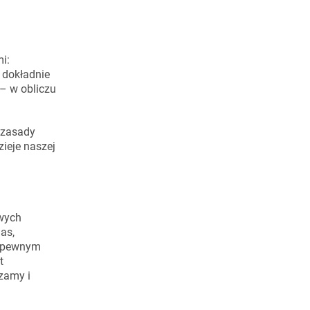
i:
o dokładnie
– w obliczu
i zasady
ieje naszej
owych
as,
 w pewnym
t
zamy i