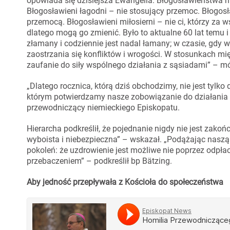
opowiada się dzisiejsza Ewangelia. Błogosławieństwa ni
Błogosławieni łagodni – nie stosujący przemoc. Błogosł
przemocą. Błogosławieni miłosierni – nie ci, którzy za w
dlatego mogą go zmienić. Było to aktualne 60 lat temu i 
złamany i codziennie jest nadal łamany; w czasie, gdy
zaostrzania się konfliktów i wrogości. W stosunkach m
zaufanie do siły wspólnego działania z sąsiadami” – mó
„Dlatego rocznica, którą dziś obchodzimy, nie jest tylko
którym potwierdzamy nasze zobowiązanie do działania na
przewodniczący niemieckiego Episkopatu.
Hierarcha podkreślił, że pojednanie nigdy nie jest zak
wyboista i niebezpieczna” – wskazał. „Podążając nasz
pokoleń: że uzdrowienie jest możliwe nie poprzez odpła
przebaczeniem” – podkreślił bp Bätzing.
Aby jedność przepływała z Kościoła do społeczeństwa