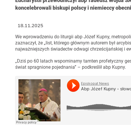
Eucharystii przewodniczył abp Tadeusz Wojda SA
koncelebrowali biskupi polscy i niemieccy obecn
18.11.2025
We wprowadzeniu do liturgii abp Józef Kupny, metropoli
zaznaczył, że „list, którego głównym autorem był arcybi
najważniejszych świadectw odwagi chrześcijańskiej i 
„Dziś po 60 latach wspominamy tamten profetyczny gest
świat spragnione pojednania” – podkreślił abp Kupny.