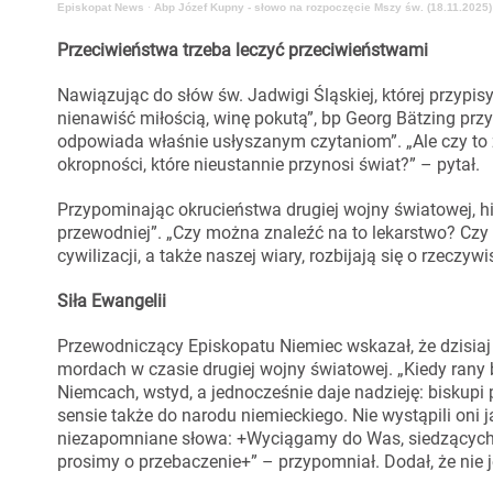
Episkopat News
·
Abp Józef Kupny - słowo na rozpoczęcie Mszy św. (18.11.2025)
Przeciwieństwa trzeba leczyć przeciwieństwami
Nawiązując do słów św. Jadwigi Śląskiej, której przypi
nienawiść miłością, winę pokutą”, bp Georg Bätzing przyz
odpowiada właśnie usłyszanym czytaniom”. „Ale czy to 
okropności, które nieustannie przynosi świat?” – pytał.
Przypominając okrucieństwa drugiej wojny światowej, hi
przewodniej”. „Czy można znaleźć na to lekarstwo? Czy 
cywilizacji, a także naszej wiary, rozbijają się o rzeczyw
Siła Ewangelii
Przewodniczący Episkopatu Niemiec wskazał, że dzisia
mordach w czasie drugiej wojny światowej. „Kiedy rany b
Niemcach, wstyd, a jednocześnie daje nadzieję: biskupi
sensie także do narodu niemieckiego. Nie wystąpili oni 
niezapomniane słowa: +Wyciągamy do Was, siedzących t
prosimy o przebaczenie+” – przypomniał. Dodał, że nie je