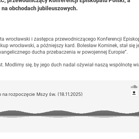
C, przewodniczący Konferencji Episkopatu Polski, a
i na obchodach jubileuszowych.
ta wrocławski i zastępca przewodniczącego Konferencji Episkop
skup wrocławski, a późniejszy kard. Bolesław Kominek, stał się 
ewangelicznego ducha przebaczenia w powojennej Europie”.
. Modlimy się, by jego duch nadal ożywiał naszą wspólnotę wia