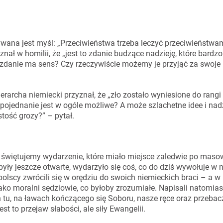
sywana jest myśl: „Przeciwieństwa trzeba leczyć przeciwieństwam
nał w homilii, że „jest to zdanie budzące nadzieję, które bardz
zdanie ma sens? Czy rzeczywiście możemy je przyjąć za swoje 
erarcha niemiecki przyznał, że „zło zostało wyniesione do rang
pojednanie jest w ogóle możliwe? A może szlachetne idee i nadz
istość grozy?” – pytał.
j świętujemy wydarzenie, które miało miejsce zaledwie po mas
yły jeszcze otwarte, wydarzyło się coś, co do dziś wywołuje w n
 polscy zwrócili się w orędziu do swoich niemieckich braci – a
jako moralni sędziowie, co byłoby zrozumiałe. Napisali natomias
u, na ławach kończącego się Soboru, nasze ręce oraz przebac
st to przejaw słabości, ale siły Ewangelii.