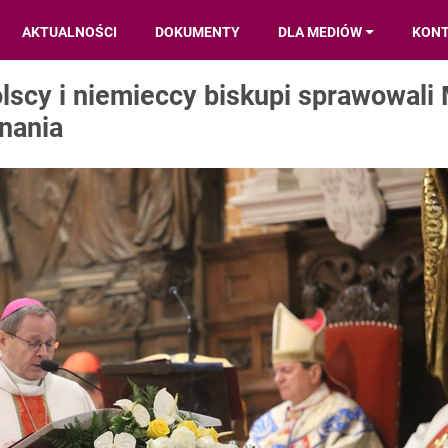
AKTUALNOŚCI
DOKUMENTY
DLA MEDIÓW
KON
lscy i niemieccy biskupi sprawowali
dnania