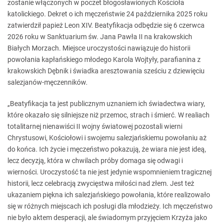
zostanie włączonych w poczet błogosławionych Kościoła
katolickiego. Dekret o ich męczeństwie 24 października 2025 roku
zatwierdził papież Leon XIV. Beatyfikacja odbędzie się 6 czerwca
2026 roku w Sanktuarium św. Jana Pawła II na krakowskich
Białych Morzach. Miejsce uroczystości nawiązuje do historii
powołania kapłańskiego młodego Karola Wojtyły, parafianina z
krakowskich Dębnik i świadka aresztowania sześciu z dziewięciu
salezjanów-męczenników.
„Beatyfikacja ta jest publicznym uznaniem ich świadectwa wiary,
które okazało się silniejsze niż przemoc, strach i śmierć. W realiach
totalitarnej nienawiści II wojny światowej pozostali wierni
Chrystusowi, Kościołowi i swojemu salezjańskiemu powołaniu aż
do końca. Ich życie i męczeństwo pokazują, że wiara nie jest ideą,
lecz decyzją, która w chwilach próby domaga się odwagi i
wierności. Uroczystość ta nie jest jedynie wspomnieniem tragicznej
historii, lecz celebracją zwycięstwa miłości nad złem. Jest też
ukazaniem piękna ich salezjańskiego powołania, które realizowało
się w różnych miejscach ich posługi dla młodzieży. Ich męczeństwo
nie było aktem desperacji, ale świadomym przyjęciem Krzyża jako