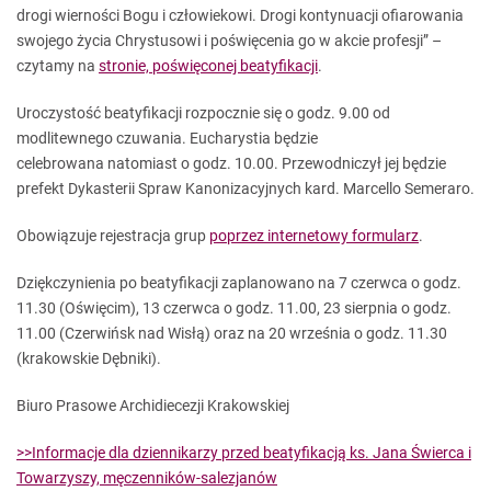
drogi wierności Bogu i człowiekowi. Drogi kontynuacji ofiarowania
swojego życia Chrystusowi i poświęcenia go w akcie profesji” –
czytamy na
stronie, poświęconej beatyfikacji
.
Uroczystość beatyfikacji rozpocznie się o godz. 9.00 od
modlitewnego czuwania. Eucharystia będzie
celebrowana natomiast o godz. 10.00. Przewodniczył jej będzie
prefekt Dykasterii Spraw Kanonizacyjnych kard. Marcello Semeraro.
Obowiązuje rejestracja grup
poprzez internetowy formularz
.
Dziękczynienia po beatyfikacji zaplanowano na 7 czerwca o godz.
11.30 (Oświęcim), 13 czerwca o godz. 11.00, 23 sierpnia o godz.
11.00 (Czerwińsk nad Wisłą) oraz na 20 września o godz. 11.30
(krakowskie Dębniki).
Biuro Prasowe Archidiecezji Krakowskiej
>>Informacje dla dziennikarzy przed beatyfikacją ks. Jana Świerca i
Towarzyszy, męczenników-salezjanów