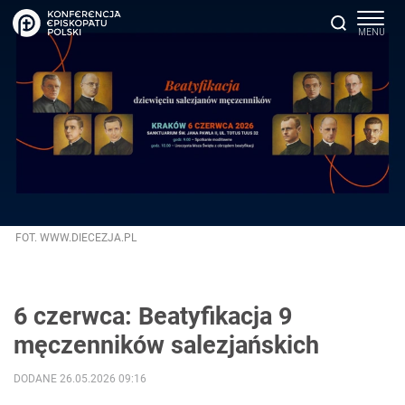
FOT. WWW.DIECEZJA.PL
6 czerwca: Beatyfikacja 9
męczenników salezjańskich
DODANE 26.05.2026 09:16