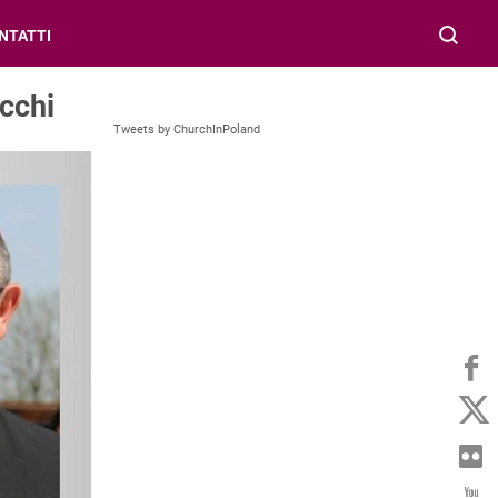
NTATTI
acchi
Tweets by ChurchInPoland