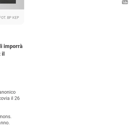
FOT. BP KEP
li imporrà
 il
canonico
ovia il 26
 mons.
anno.