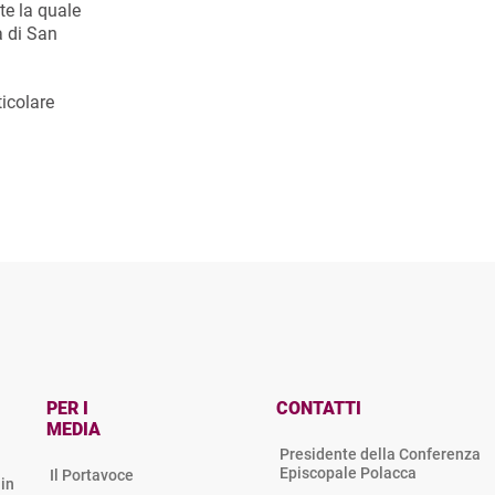
te la quale
a di San
ticolare
PER I
CONTATTI
MEDIA
Presidente della Conferenza
Episcopale Polacca
Il Portavoce
in