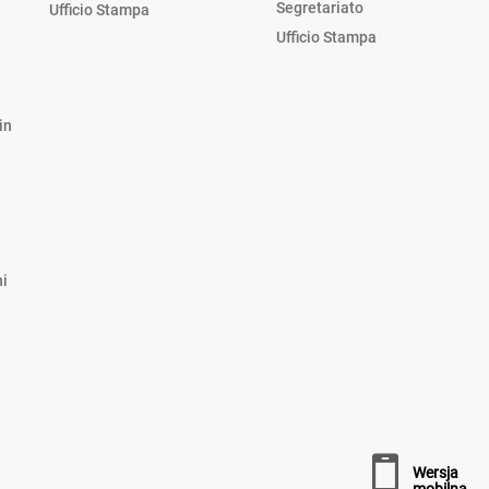
Segretariato
Ufficio Stampa
Ufficio Stampa
in
hi
wersja