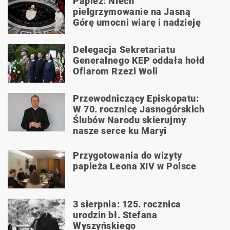
Papież: Niech
pielgrzymowanie na Jasną
Górę umocni wiarę i nadzieję
Delegacja Sekretariatu
Generalnego KEP oddała hołd
Ofiarom Rzezi Woli
Przewodniczący Episkopatu:
W 70. rocznicę Jasnogórskich
Ślubów Narodu skierujmy
nasze serce ku Maryi
Przygotowania do wizyty
papieża Leona XIV w Polsce
3 sierpnia: 125. rocznica
urodzin bł. Stefana
Wyszyńskiego