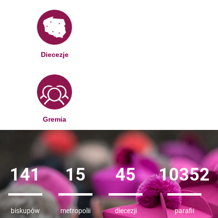
Diecezje
Gremia
141
15
45
10352
biskupów
metropolii
diecezji
parafii