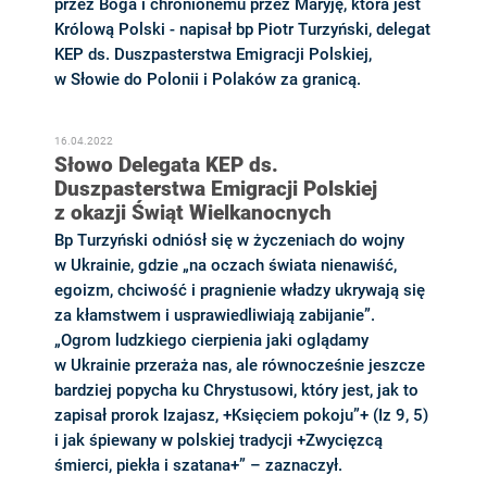
przez Boga i chronionemu przez Maryję, która jest
Królową Polski - napisał bp Piotr Turzyński, delegat
KEP ds. Duszpasterstwa Emigracji Polskiej,
w Słowie do Polonii i Polaków za granicą.
16.04.2022
Słowo Delegata KEP ds.
Duszpasterstwa Emigracji Polskiej
z okazji Świąt Wielkanocnych
Bp Turzyński odniósł się w życzeniach do wojny
w Ukrainie, gdzie „na oczach świata nienawiść,
egoizm, chciwość i pragnienie władzy ukrywają się
za kłamstwem i usprawiedliwiają zabijanie”.
„Ogrom ludzkiego cierpienia jaki oglądamy
w Ukrainie przeraża nas, ale równocześnie jeszcze
bardziej popycha ku Chrystusowi, który jest, jak to
zapisał prorok Izajasz, +Księciem pokoju”+ (Iz 9, 5)
i jak śpiewany w polskiej tradycji +Zwycięzcą
śmierci, piekła i szatana+” – zaznaczył.