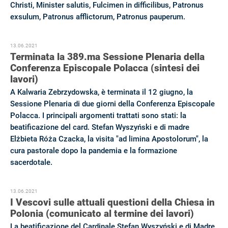
Christi, Minister salutis, Fulcimen in difficilibus, Patronus
exsulum, Patronus afflictorum, Patronus pauperum.
13.06.2021
Terminata la 389.ma Sessione Plenaria della
Conferenza Episcopale Polacca (sintesi dei
lavori)
A Kalwaria Zebrzydowska, è terminata il 12 giugno, la
Sessione Plenaria di due giorni della Conferenza Episcopale
Polacca. I principali argomenti trattati sono stati: la
beatificazione del card. Stefan Wyszyński e di madre
Elżbieta Róża Czacka, la visita "ad limina Apostolorum", la
cura pastorale dopo la pandemia e la formazione
sacerdotale.
13.06.2021
I Vescovi sulle attuali questioni della Chiesa in
Polonia (comunicato al termine dei lavori)
La beatificazione del Cardinale Stefan Wyszyński e di Madre