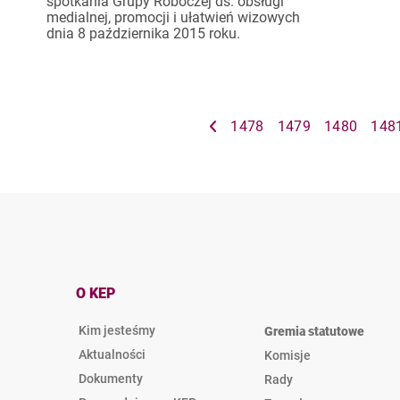
spotkania Grupy Roboczej ds. obsługi
medialnej, promocji i ułatwień wizowych
dnia 8 października 2015 roku.
1478
1479
1480
148
O KEP
Kim jesteśmy
Gremia statutowe
Aktualności
Komisje
Dokumenty
Rady