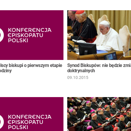
lscy biskupi o pierwszym etapie
Synod Biskupów: nie będzie zm
odziny
doktrynalnych
09.10.2015