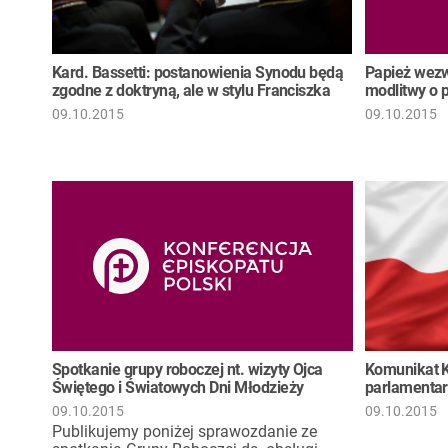
Kard. Bassetti: postanowienia Synodu będą
Papież wezw
zgodne z doktryną, ale w stylu Franciszka
modlitwy o 
09.10.2015
09.10.2015
Spotkanie grupy roboczej nt. wizyty Ojca
Komunikat 
Świętego i Światowych Dni Młodzieży
parlamenta
09.10.2015
09.10.2015
Publikujemy poniżej sprawozdanie ze