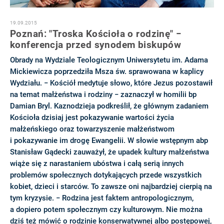
19.09.2015
Poznań: "Troska Kościoła o rodzinę" −
konferencja przed synodem biskupów
Obrady na Wydziale Teologicznym Uniwersytetu im. Adama
Mickiewicza poprzedziła Msza św. sprawowana w kaplicy
Wydziału. − Kościół medytuje słowo, które Jezus pozostawił
na temat małżeństwa i rodziny − zaznaczył w homilii bp
Damian Bryl. Kaznodzieja podkreślił, że głównym zadaniem
Kościoła dzisiaj jest pokazywanie wartości życia
małżeńskiego oraz towarzyszenie małżeństwom
i pokazywanie im drogę Ewangelii. W słowie wstępnym abp
Stanisław Gądecki zauważył, że upadek kultury małżeństwa
wiąże się z narastaniem ubóstwa i całą serią innych
problemów społecznych dotykających przede wszystkich
kobiet, dzieci i starców. To zawsze oni najbardziej cierpią na
tym kryzysie. − Rodzina jest faktem antropologicznym,
a dopiero potem społecznym czy kulturowym. Nie można
dziś też mówić o rodzinie konserwatywnej albo postępowej,