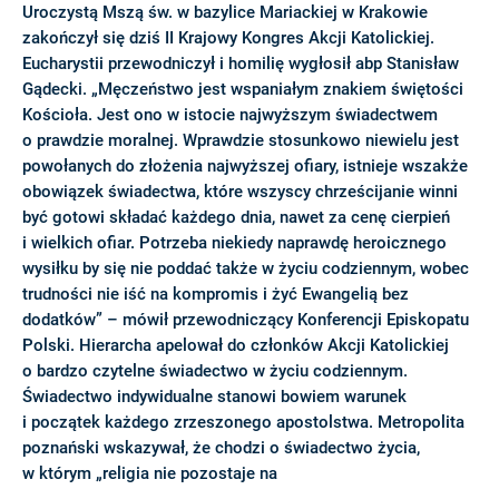
Uroczystą Mszą św. w bazylice Mariackiej w Krakowie
zakończył się dziś II Krajowy Kongres Akcji Katolickiej.
Eucharystii przewodniczył i homilię wygłosił abp Stanisław
Gądecki. „Męczeństwo jest wspaniałym znakiem świętości
Kościoła. Jest ono w istocie najwyższym świadectwem
o prawdzie moralnej. Wprawdzie stosunkowo niewielu jest
powołanych do złożenia najwyższej ofiary, istnieje wszakże
obowiązek świadectwa, które wszyscy chrześcijanie winni
być gotowi składać każdego dnia, nawet za cenę cierpień
i wielkich ofiar. Potrzeba niekiedy naprawdę heroicznego
wysiłku by się nie poddać także w życiu codziennym, wobec
trudności nie iść na kompromis i żyć Ewangelią bez
dodatków” – mówił przewodniczący Konferencji Episkopatu
Polski. Hierarcha apelował do członków Akcji Katolickiej
o bardzo czytelne świadectwo w życiu codziennym.
Świadectwo indywidualne stanowi bowiem warunek
i początek każdego zrzeszonego apostolstwa. Metropolita
poznański wskazywał, że chodzi o świadectwo życia,
w którym „religia nie pozostaje na