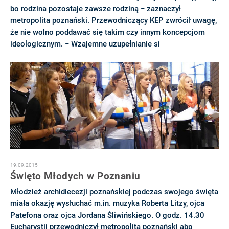
bo rodzina pozostaje zawsze rodziną − zaznaczył
metropolita poznański. Przewodniczący KEP zwrócił uwagę,
że nie wolno poddawać się takim czy innym koncepcjom
ideologicznym. − Wzajemne uzupełnianie si
19.09.2015
Święto Młodych w Poznaniu
Młodzież archidiecezji poznańskiej podczas swojego święta
miała okazję wysłuchać m.in. muzyka Roberta Litzy, ojca
Patefona oraz ojca Jordana Śliwińskiego. O godz. 14.30
Eucharystii przewodniczył metropolita poznański abp