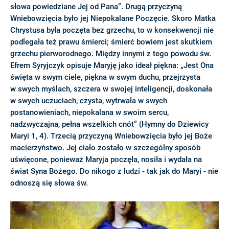
słowa powiedziane Jej od Pana”. Drugą przyczyną
Wniebowzięcia było jej Niepokalane Poczęcie. Skoro Matka
Chrystusa była poczęta bez grzechu, to w konsekwencji nie
podlegała też prawu śmierci; śmierć bowiem jest skutkiem
grzechu pierworodnego. Między innymi z tego powodu św.
Efrem Syryjczyk opisuje Maryję jako ideał piękna: „Jest Ona
święta w swym ciele, piękna w swym duchu, przejrzysta
w swych myślach, szczera w swojej inteligencji, doskonała
w swych uczuciach, czysta, wytrwała w swych
postanowieniach, niepokalana w swoim sercu,
nadzwyczajna, pełna wszelkich cnót” (Hymny do Dziewicy
Maryi 1, 4). Trzecią przyczyną Wniebowzięcia było jej Boże
macierzyństwo. Jej ciało zostało w szczególny sposób
uświęcone, ponieważ Maryja poczęła, nosiła i wydała na
świat Syna Bożego. Do nikogo z ludzi - tak jak do Maryi - nie
odnoszą się słowa św.