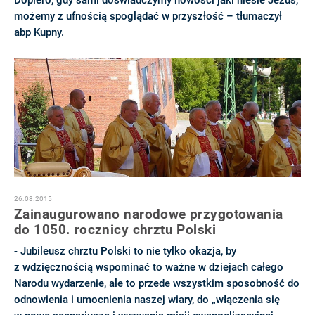
Dopiero, gdy sami doświadczymy nowości jaki niesie Jezus,
możemy z ufnością spoglądać w przyszłość – tłumaczył
abp Kupny.
26.08.2015
Zainaugurowano narodowe przygotowania
do 1050. rocznicy chrztu Polski
- Jubileusz chrztu Polski to nie tylko okazja, by
z wdzięcznością wspominać to ważne w dziejach całego
Narodu wydarzenie, ale to przede wszystkim sposobność do
odnowienia i umocnienia naszej wiary, do „włączenia się