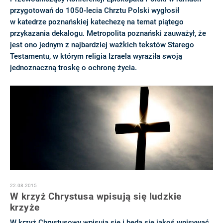
przygotowań do 1050-lecia Chrztu Polski wygłosił
w katedrze poznańskiej katechezę na temat piątego
przykazania dekalogu. Metropolita poznański zauważył, że
jest ono jednym z najbardziej ważkich tekstów Starego
Testamentu, w którym religia Izraela wyraziła swoją
jednoznaczną troskę o ochronę życia.
22.08.2015
W krzyż Chrystusa wpisują się ludzkie
krzyże
W krzyż Chrystusowy wpisują się i będą się jakoś wpisywać