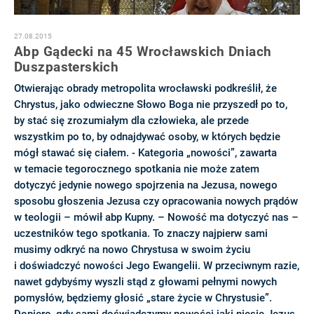
27.08.2015
Abp Gądecki na 45 Wrocławskich Dniach
Duszpasterskich
Otwierając obrady metropolita wrocławski podkreślił, że
Chrystus, jako odwieczne Słowo Boga nie przyszedł po to,
by stać się zrozumiałym dla człowieka, ale przede
wszystkim po to, by odnajdywać osoby, w których będzie
mógł stawać się ciałem. - Kategoria „nowości”, zawarta
w temacie tegorocznego spotkania nie może zatem
dotyczyć jedynie nowego spojrzenia na Jezusa, nowego
sposobu głoszenia Jezusa czy opracowania nowych prądów
w teologii – mówił abp Kupny. – Nowość ma dotyczyć nas –
uczestników tego spotkania. To znaczy najpierw sami
musimy odkryć na nowo Chrystusa w swoim życiu
i doświadczyć nowości Jego Ewangelii. W przeciwnym razie,
nawet gdybyśmy wyszli stąd z głowami pełnymi nowych
pomysłów, będziemy głosić „stare życie w Chrystusie”.