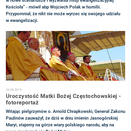
w nowe scenariusze i wyzwania misji ewangelizacyjnej
Kościoła” - mówił abp Wojciech Polak w homilii.
Przypomniał, że nikt nie może wyrzec się swojego udziału
w ewangelizacji.
26.08.2015
Uroczystość Matki Bożej Częstochowskiej -
fotoreportaż
Witając pielgrzymów o. Arnold Chrapkowski, Generał Zakonu
Paulinów zauważył, że dziś w dniu imienin Jasnogórskiej
Maryi, stajemy na górze wiary polskiego narodu, aby na