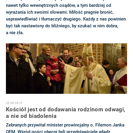
nawet tylko wewnętrznych osądów, a tym bardziej od
wyrażania ich swoimi słowami. Miłość pragnie bronić,
usprawiedliwiać i tłumaczyć drugiego. Każdy z nas powinien
być tak nastawiony do bliźniego, by szukać w nim dobra,
a nie zła.
23.08.2015
Kościół jest od dodawania rodzinom odwagi,
a nie od biadolenia
Zebranych przywitał minister prowincjalny o. Filemon Janka
OFM. Wśród gości obecni byli przedstawiciele władz