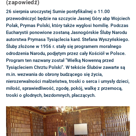
(zapowiedź)
26 sierpnia uroczystej Sumie pontyfikalnej o 11.00
przewodniczyć będzie na szczycie Jasnej Góry abp Wojciech
Polak, Prymas Polski, który także wygłosi homilię. Podczas
Eucharystii ponowione zostaną Jasnogórskie Śluby Narodu
autorstwa Prymasa Tysiąclecia kard. Stefana Wyszyńskiego.
Śluby złożone w 1956 r. stały się programem moralnego
odrodzenia Narodu, podjętym przez cały Kościół w Polsce.
Program ten nazwany został "Wielką Nowenną przed
Tysiącleciem Chrztu Polski". W tekście Ślubów zawarte są
m.in. wezwania do obrony budzącego się życia,
nierozerwalności małżeństwa, troski o serca i umysły dzieci,
miłość, sprawiedliwość, zgodę, pokój, walkę z przemocą,
troski o głodnych, bezdomnych, płaczących.