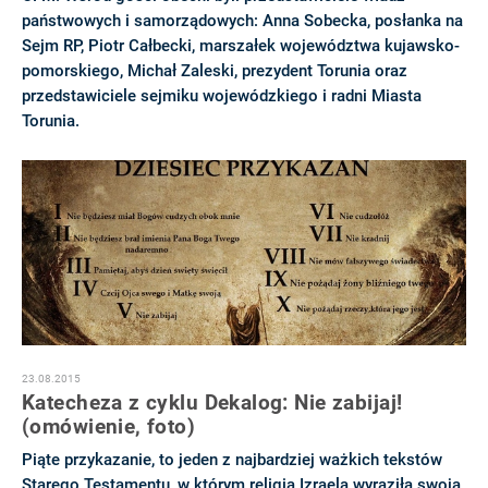
państwowych i samorządowych: Anna Sobecka, posłanka na
Sejm RP, Piotr Całbecki, marszałek województwa kujawsko-
pomorskiego, Michał Zaleski, prezydent Torunia oraz
przedstawiciele sejmiku wojewódzkiego i radni Miasta
Torunia.
23.08.2015
Katecheza z cyklu Dekalog: Nie zabijaj!
(omówienie, foto)
Piąte przykazanie, to jeden z najbardziej ważkich tekstów
Starego Testamentu, w którym religia Izraela wyraziła swoją